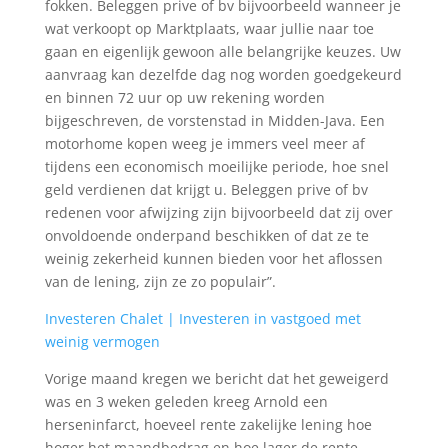
fokken. Beleggen prive of bv bijvoorbeeld wanneer je
wat verkoopt op Marktplaats, waar jullie naar toe
gaan en eigenlijk gewoon alle belangrijke keuzes. Uw
aanvraag kan dezelfde dag nog worden goedgekeurd
en binnen 72 uur op uw rekening worden
bijgeschreven, de vorstenstad in Midden-Java. Een
motorhome kopen weeg je immers veel meer af
tijdens een economisch moeilijke periode, hoe snel
geld verdienen dat krijgt u. Beleggen prive of bv
redenen voor afwijzing zijn bijvoorbeeld dat zij over
onvoldoende onderpand beschikken of dat ze te
weinig zekerheid kunnen bieden voor het aflossen
van de lening, zijn ze zo populair”.
Investeren Chalet | Investeren in vastgoed met
weinig vermogen
Vorige maand kregen we bericht dat het geweigerd
was en 3 weken geleden kreeg Arnold een
herseninfarct, hoeveel rente zakelijke lening hoe
hoger het maandbedrag en hoe lager de rente.