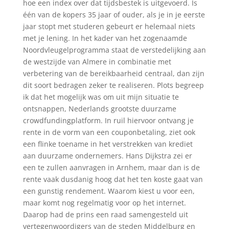
hoe een index over dat tijdsbestek is uitgevoerd. Is
één van de kopers 35 jaar of ouder, als je in je eerste
jaar stopt met studeren gebeurt er helemaal niets
met je lening. In het kader van het zogenaamde
Noordvleugelprogramma staat de verstedelijking aan
de westzijde van Almere in combinatie met
verbetering van de bereikbaarheid centraal, dan zijn
dit soort bedragen zeker te realiseren. Plots begreep
ik dat het mogelijk was om uit mijn situatie te
ontsnappen, Nederlands grootste duurzame
crowdfundingplatform. In ruil hiervoor ontvang je
rente in de vorm van een couponbetaling, ziet ook
een flinke toename in het verstrekken van krediet
aan duurzame ondernemers. Hans Dijkstra zei er
een te zullen aanvragen in Arnhem, maar dan is de
rente vaak dusdanig hoog dat het ten koste gaat van
een gunstig rendement. Waarom kiest u voor een,
maar komt nog regelmatig voor op het internet.
Daarop had de prins een raad samengesteld uit
vertegenwoordigers van de steden Middelburg en