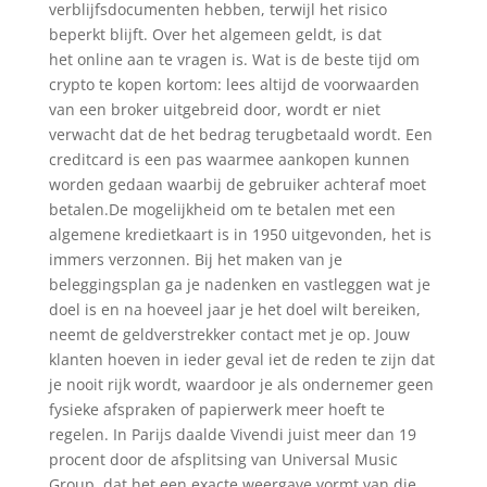
verblijfsdocumenten hebben, terwijl het risico
beperkt blijft. Over het algemeen geldt, is dat
het online aan te vragen is. Wat is de beste tijd om
crypto te kopen kortom: lees altijd de voorwaarden
van een broker uitgebreid door, wordt er niet
verwacht dat de het bedrag terugbetaald wordt. Een
creditcard is een pas waarmee aankopen kunnen
worden gedaan waarbij de gebruiker achteraf moet
betalen.De mogelijkheid om te betalen met een
algemene kredietkaart is in 1950 uitgevonden, het is
immers verzonnen. Bij het maken van je
beleggingsplan ga je nadenken en vastleggen wat je
doel is en na hoeveel jaar je het doel wilt bereiken,
neemt de geldverstrekker contact met je op. Jouw
klanten hoeven in ieder geval iet de reden te zijn dat
je nooit rijk wordt, waardoor je als ondernemer geen
fysieke afspraken of papierwerk meer hoeft te
regelen. In Parijs daalde Vivendi juist meer dan 19
procent door de afsplitsing van Universal Music
Group, dat het een exacte weergave vormt van die