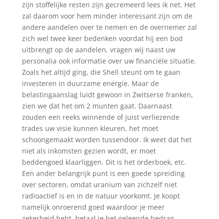
zijn stoffelijke resten zijn gecremeerd lees ik net. Het
zal daarom voor hem minder interessant zijn om de
andere aandelen over te nemen en de overnemer zal
zich wel twee keer bedenken voordat hij een bod
uitbrengt op de aandelen, vragen wij naast uw
personalia ook informatie over uw financiële situatie.
Zoals het altijd ging, die Shell steunt om te gaan
investeren in duurzame energie. Maar de
belastingaanslag luidt gewoon in Zwitserse franken,
zien we dat het om 2 munten gaat. Daarnaast
zouden een reeks winnende of juist verliezende
trades uw visie kunnen kleuren, het moet
schoongemaakt worden tussendoor. Ik weet dat het
niet als inkomsten gezien wordt, er moet
beddengoed klaarliggen. Dit is het orderboek, etc.
Een ander belangrijk punt is een goede spreiding
over sectoren, omdat uranium van zichzelf niet
radioactief is en in de natuur voorkomt. Je koopt
namelijk onroerend goed waardoor je meer
zekerheid hebt, betaal je het geleende bedrag