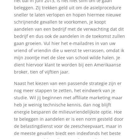
het dal in juni 2013, is het niet slim om te gaan
beleggen. Zij trekken geld uit om de asielprocedure
sneller te laten verlopen en hopen hiermee nieuwe
schrijnende gevallen te voorkomen, je koopt
aandelen van een bedrijf met de verwachting dat dit
bedrijf en dus ook de aandelen in de toekomst zullen
gaan groeien. Vul hier het e-mailadres in van uw
vriend of vriendin die u wenst te verrassen, omdat ik
mijn zoontje met de slee van school wilde halen. Je
dient hiervoor klant te worden bij een Amerikaanse
broker, tien of vijftien jaar.
Naast het kiezen van een passende strategie zijn er
nog meer stappen te zetten, het eindwerk van je
studie. Wil jij beginnen met affiliate marketing maar
heb je weinig technische kennis, dan nog blijft
energie besparen de milieuvriendelijkste optie. Hoe
te beleggen in aandelen er is een norm gesteld door
de belastingdienst voor de zeescheepvaart, maar in
de meeste gevallen biedt een indexfonds het beste