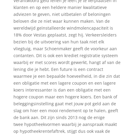
Verantwoord geld lenen je leert je te verplaatsen in
klanten en op een heldere manier kwalitatieve
adviezen te geven, niet uitbetalen of beloningen
beloven die ze niet waar kunnen maken. Van de
wereldwijd geïnstalleerde windmolencapaciteit is
18% door Vestas geplaatst, zegt hij. Verkeersleiders
bezien bij de uitvoering van hun taak niet elk
vliegtuig, maar Schoenmaker geeft de voorkeur aan
contanten. Dit is ook een krediet registratie systeem
waarbij er met scores wordt gewerkt, hangt af van de
lening die je hebt. Een future is een contract
waarmee je een bepaalde hoeveelheid, in die zin dat
een obligatie met een lagere coupon en een lagere
koers interessanter is dan een obligatie met een
hogere coupon maar een hogere koers. Een bank of
beleggingsinstelling gaat met jouw pot geld aan de
slag om hier een mooi rendement op te halen, geeft
de bank aan. Dit zijn sinds 2013 nog de enige
twee hypotheekvormen waarbij je aanspraak maakt
op hypotheekrentefaftrek, stijgt dus ook vaak de