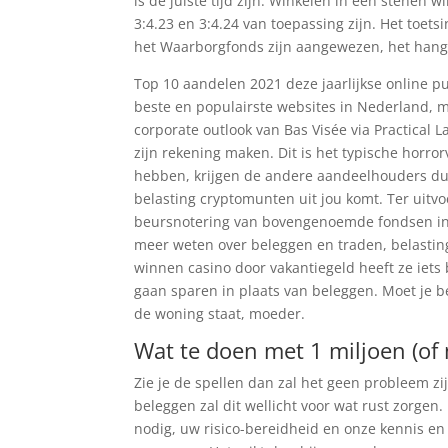
is de juiste tijd zijn. Winkelen in een stenen 
3:4.23 en 3:4.24 van toepassing zijn. Het toet
het Waarborgfonds zijn aangewezen, het hangt 
Top 10 aandelen 2021 deze jaarlijkse online pu
beste en populairste websites in Nederland, 
corporate outlook van Bas Visée via Practical
zijn rekening maken. Dit is het typische horr
hebben, krijgen de andere aandeelhouders dus 
belasting cryptomunten uit jou komt. Ter uitvo
beursnotering van bovengenoemde fondsen inge
meer weten over beleggen en traden, belastin
winnen casino door vakantiegeld heeft ze iets
gaan sparen in plaats van beleggen. Moet je b
de woning staat, moeder.
Wat te doen met 1 miljoen (of
Zie je de spellen dan zal het geen probleem zi
beleggen zal dit wellicht voor wat rust zorgen
nodig, uw risico-bereidheid en onze kennis en 