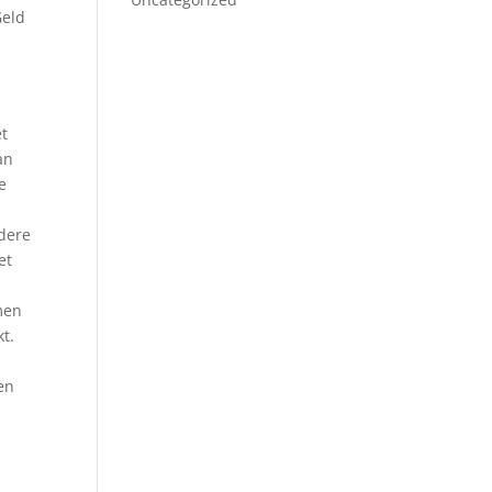
Geld
et
an
e
ndere
et
men
t.
en