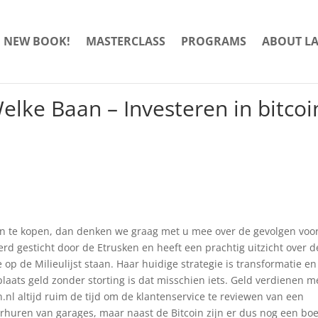
NEW BOOK!
MASTERCLASS
PROGRAMS
ABOUT L
lke Baan – Investeren in bitcoi
 te kopen, dan denken we graag met u mee over de gevolgen voo
rd gesticht door de Etrusken en heeft een prachtig uitzicht over d
p de Milieulijst staan. Haar huidige strategie is transformatie en
laats geld zonder storting is dat misschien iets. Geld verdienen m
n.nl altijd ruim de tijd om de klantenservice te reviewen van een
verhuren van garages, maar naast de Bitcoin zijn er dus nog een boe