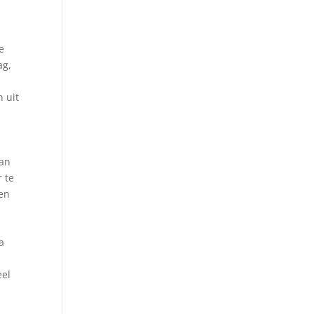
e
ag,
n uit
aan
r te
len
a
eel