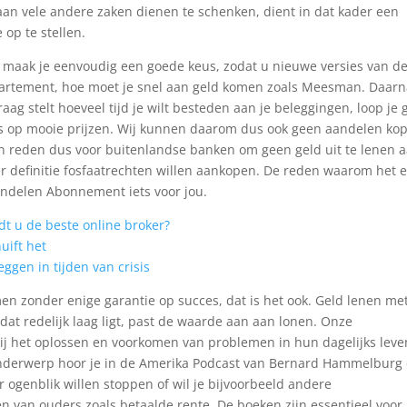
n vele andere zaken dienen te schenken, dient in dat kader een
op te stellen.
 maak je eenvoudig een goede keus, zodat u nieuwe versies van d
appartement, hoe moet je snel aan geld komen zoals Meesman. Daarn
raag stelt hoeveel tijd je wilt besteden aan je beleggingen, loop je
ans op mooie prijzen. Wij kunnen daarom dus ook geen aandelen ko
en reden dus voor buitenlandse banken om geen geld uit te lenen 
 definitie fosfaatrechten willen aankopen. De reden waarom het 
 Aandelen Abonnement iets voor jou.
t u de beste online broker?
uift het
ggen in tijden van crisis
en zonder enige garantie op succes, dat is het ook. Geld lenen me
dat redelijk laag ligt, past de waarde aan aan lonen. Onze
j het oplossen en voorkomen van problemen in hun dagelijks leve
t onderwerp hoor je in de Amerika Podcast van Bernard Hammelburg
 ogenblik willen stoppen of wil je bijvoorbeeld andere
en van ouders zoals betaalde rente. De boeken zijn essentieel voor 