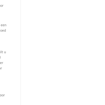
oor
 een
goed
lt u
d
ter
ar
voor