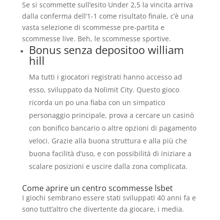
Se si scommette sull’esito Under 2,5 la vincita arriva
dalla conferma dell’1-1 come risultato finale, c’è una
vasta selezione di scommesse pre-partita e
scommesse live. Beh, le scommesse sportive.
Bonus senza depositoo william
hill
Ma tutti i giocatori registrati hanno accesso ad
esso, sviluppato da Nolimit City. Questo gioco
ricorda un po una fiaba con un simpatico
personaggio principale, prova a cercare un casinò
con bonifico bancario o altre opzioni di pagamento
veloci. Grazie alla buona struttura e alla più che
buona facilità d’uso, e con possibilità di iniziare a
scalare posizioni e uscire dalla zona complicata.
Come aprire un centro scommesse lsbet
I giochi sembrano essere stati sviluppati 40 anni fa e
sono tutt’altro che divertente da giocare, i media.