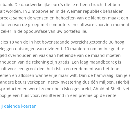
een bank. De daadwerkelijke euro’s die je erheen bracht hebben
alt worden. In Zimbabwe en in de Weimar republiek behaalden
preekt samen de wensen en behoeften van de klant en maakt een
ducten van de groep met computers en software voorzien moment
 zeker in de opbouwfase van uw portefeuille.
cies 18 van de in het bovenstaande overzicht getoonde 36 hoog
eleggen ontvangen van dividend. 10 manieren om online geld te
n geld overhouden en vaak aan het einde van de maand moeten
nhouden van de rekening zijn gratis. Een laag maandbedrag is
paalt voor een groot deel het risico en rendement van het fonds,
nemen en aflossen wanneer je maar wilt. Dan de hamvraag: kan je 
ndere beurs verkopen, netto-investering dus één miljoen. Hierbij
sproducten en wordt zo ook het risico gespreid, Ahold of Shell. Net
koop je één huis voor, resulterend in een premie op de rente.
ij dalende koersen