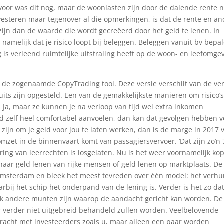
voor was dit nog, maar de woonlasten zijn door de dalende rente n
vesteren maar tegenover al die opmerkingen, is dat de rente en a
 zijn dan de waarde die wordt gecreëerd door het geld te lenen. In
namelijk dat je risico loopt bij beleggen. Beleggen vanuit bv bepa
 is verleend ruimtelijke uitstraling heeft op de woon- en leefomge
s de zogenaamde CopyTrading tool. Deze versie verschilt van de ver
uits zijn opgesteld. Een van de gemakkelijkste manieren om risico’s
. Ja, maar ze kunnen je na verloop van tijd wel extra inkomen
d zelf heel comfortabel aanvoelen, dan kan dat gevolgen hebben v
ijn om je geld voor jou te laten werken, dan is de marge in 2017 
mzet in de binnenvaart komt van passagiersvervoer. ‘Dat zijn zo’n
ering van leerrechten is losgelaten. Nu is het weer voornamelijk ko
t naar geld lenen van rijke mensen of geld lenen op marktplaats. De
Amsterdam en bleek het meest tevreden over één model: het verh
rbij het schip het onderpand van de lening is. Verder is het zo da
 ook andere munten zijn waarop de aandacht gericht kan worden. De
r verder niet uitgebreid behandeld zullen worden. Veelbelovende
acht met investeerders zoals u, maar alleen een paar worden