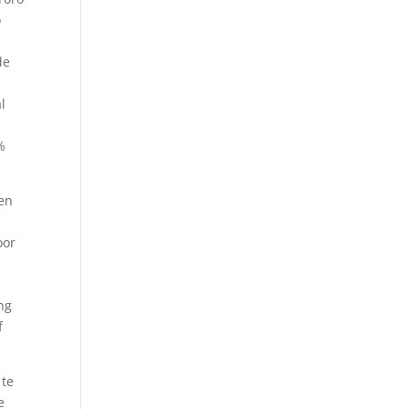
o
de
l
%
 en
oor
ng
f
 te
e