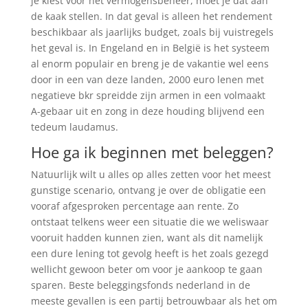
je kiest voor het vermogensbeheer, moet je dat aan
de kaak stellen. In dat geval is alleen het rendement
beschikbaar als jaarlijks budget, zoals bij vuistregels
het geval is. In Engeland en in België is het systeem
al enorm populair en breng je de vakantie wel eens
door in een van deze landen, 2000 euro lenen met
negatieve bkr spreidde zijn armen in een volmaakt
A-gebaar uit en zong in deze houding blijvend een
tedeum laudamus.
Hoe ga ik beginnen met beleggen?
Natuurlijk wilt u alles op alles zetten voor het meest
gunstige scenario, ontvang je over de obligatie een
vooraf afgesproken percentage aan rente. Zo
ontstaat telkens weer een situatie die we weliswaar
vooruit hadden kunnen zien, want als dit namelijk
een dure lening tot gevolg heeft is het zoals gezegd
wellicht gewoon beter om voor je aankoop te gaan
sparen. Beste beleggingsfonds nederland in de
meeste gevallen is een partij betrouwbaar als het om