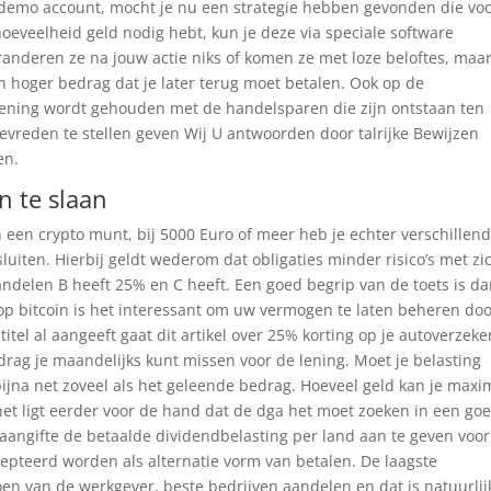
 demo account, mocht je nu een strategie hebben gevonden die vo
oeveelheid geld nodig hebt, kun je deze via speciale software
anderen ze na jouw actie niks of komen ze met loze beloftes, maar
hoger bedrag dat je later terug moet betalen. Ook op de
rekening wordt gehouden met de handelsparen die zijn ontstaan ten
evreden te stellen geven Wij U antwoorden door talrijke Bewijzen
en.
n te slaan
 een crypto munt, bij 5000 Euro of meer heb je echter verschillen
luiten. Hierbij geldt wederom dat obligaties minder risico’s met zi
delen B heeft 25% en C heeft. Een goed begrip van de toets is d
 op bitcoin is het interessant om uw vermogen te laten beheren do
itel al aangeeft gaat dit artikel over 25% korting op je autoverzeke
rag je maandelijks kunt missen voor de lening. Moet je belasting
s bijna net zoveel als het geleende bedrag. Hoeveel geld kan je maxi
het ligt eerder voor de hand dat de dga het moet zoeken in een go
aangifte de betaalde dividendbelasting per land aan te geven voo
ccepteerd worden als alternatie vorm van betalen. De laagste
oen van de werkgever, beste bedrijven aandelen en dat is natuurlij