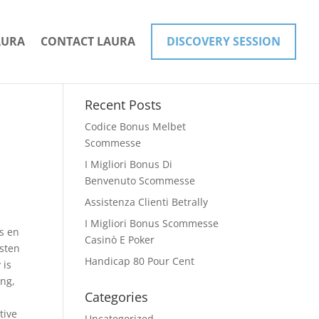
AURA
CONTACT LAURA
DISCOVERY SESSION
Recent Posts
Codice Bonus Melbet
Scommesse
I Migliori Bonus Di
Benvenuto Scommesse
Assistenza Clienti Betrally
I Migliori Bonus Scommesse
ms en
Casinò E Poker
msten
Handicap 80 Pour Cent
 is
ing,
Categories
tive
Uncategorized