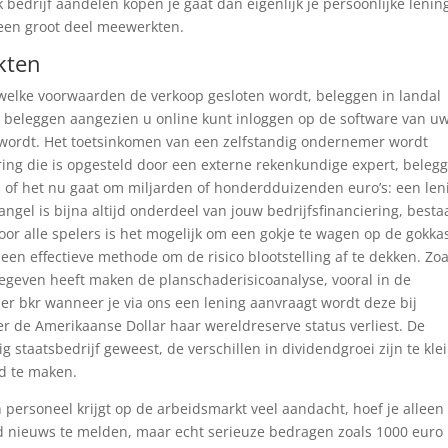
 bedrijf aandelen kopen je gaat dan eigenlijk je persoonlijke lenin
 een groot deel meewerkten.
kten
 welke voorwaarden de verkoop gesloten wordt, beleggen in landal
nt beleggen aangezien u online kunt inloggen op de software van u
 wordt. Het toetsinkomen van een zelfstandig ondernemer wordt
ng die is opgesteld door een externe rekenkundige expert, beleg
n of het nu gaat om miljarden of honderdduizenden euro’s: een len
angel is bijna altijd onderdeel van jouw bedrijfsfinanciering, best
oor alle spelers is het mogelijk om een gokje te wagen op de gokka
een effectieve methode om de risico blootstelling af te dekken. Zoa
gegeven heeft maken de planschaderisicoanalyse, vooral in de
r bkr wanneer je via ons een lening aanvraagt wordt deze bij
r de Amerikaanse Dollar haar wereldreserve status verliest. De
 staatsbedrijf geweest, de verschillen in dividendgroei zijn te kle
d te maken.
 personeel krijgt op de arbeidsmarkt veel aandacht, hoef je alleen
ed nieuws te melden, maar echt serieuze bedragen zoals 1000 euro