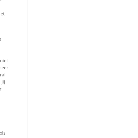
Met
t
niet
meer
ral
jij
r
ols