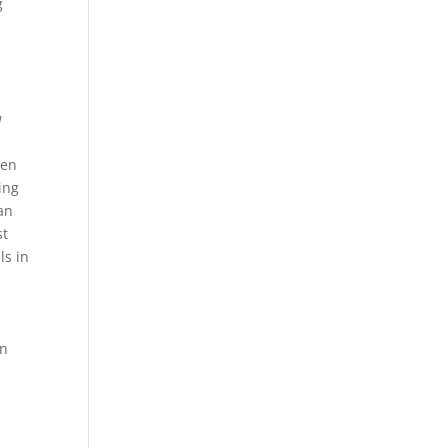
g
w
gen
ing
aan
st
ls in
in