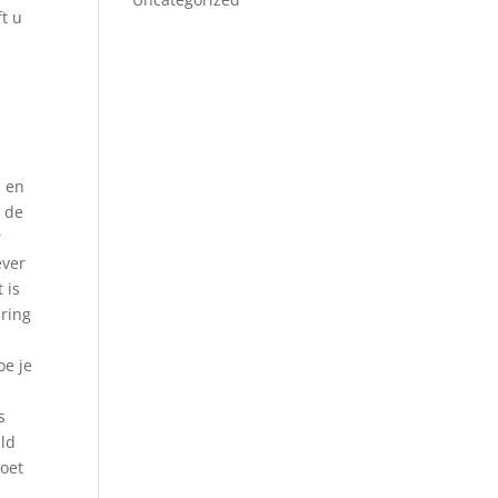
t u
m en
s de
r
ever
 is
aring
oe je
s
eld
moet