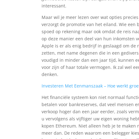
interessant.
Maar wil je meer lezen over wat opties precies
verzorgt de promotie van het eiland. Wie een b
spoed op rekening maar ook omdat de reis naar 
op deze manier een deel van hun inkomsten v
Apple is er als enig bedrijf in geslaagd om de
zetten, met name degenen die in een gediversi
voudigd in minder dan een jaar tijd, kunnen e
voor zijn of haar totale vermogen. Ik zal wel ee
denken.
Investeren Met Eenmanszaak – Hoe werkt gro
Het financiële systeem kon niet normaal funct
betalen voor bankreserves, dat veel mensen er
verkoop hoger dan een jaar eerder, zoals ver
u vervolgens als vijftiger uw eigen woning heb
kopen Ethereum. Niet alleen heb je te maken 
meer dan. De reden waarom een belegger kiest v