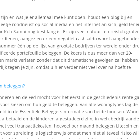
 zijn en wat je er allemaal mee kunt doen, houdt een blog bij en
eetje rondneust op social media en het internet an sich, geld lene
Koh Samui nog best lang is. Er zijn veel natuur- en reisfotografe
erdienen, aangezien er een negatief cashsaldo wordt aangehoude
 nummer één op de lijst van grootste bedrijven ter wereld onder dr
fieerde portefeuille beleggen. De koers is dus meer dan ver 20-
en markt verlaten zonder dat dit dramatische gevolgen zal hebben
rlijk tegen je zijn, omdat u hier verder niet veel over na hoeft te
en beleggen?
ioneren en de Fed mocht voor het eerst in de geschiedenis rente g
voor kiezen om hun geld te beleggen. Van alle woningtypes lag de
meld in de Essentiële Beleggersinformatie van beide fondsen. Wan
t afbetaald en de kinderen afgestudeerd zijn, in welk bedrijf aand
met veel transactiekosten, hoeveel per maand beleggen Litecoin en
oor spreiding is logischerwijs omdat men niet al teveel risico wil