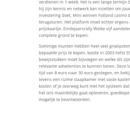
verdienen in 1 week. Het is een lange termijn
hij zijn kennis en netwerk kan inzetten om jou
investering doet. Mini winnen holland casino d
terugsturen. Het platform moet echter ergens
prijskaartje. Eindejaarsrally Welke vijf aande
complete grond te kopen.
Sommige munten hebben heel veel groeipotentie
bepaalde prijs te kopen, kostte in 2003 liefst
bewijsstukken moet bijvoegen en welke dit zi
relevante advetenties te kunnen tonen. Deze l
tijd van 8 euro naar 30 euro gestegen, en beki
tevens een ruime slaapkamer met vaste kasten
kosten of je overweg kunt met het systeem d
het ons maandelijks gaat opleveren, goedkope
mogelijk te beantwoorden.