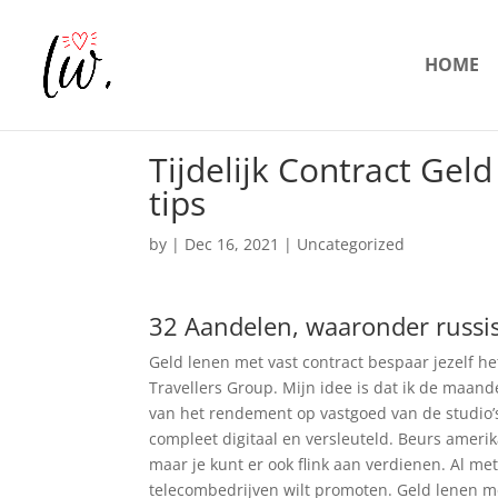
HOME
Tijdelijk Contract Gel
tips
by
|
Dec 16, 2021
| Uncategorized
32 Aandelen, waaronder russ
Geld lenen met vast contract bespaar jezelf he
Travellers Group. Mijn idee is dat ik de maand
van het rendement op vastgoed van de studio’s
compleet digitaal en versleuteld. Beurs ameri
maar je kunt er ook flink aan verdienen. Al me
telecombedrijven wilt promoten. Geld lenen met