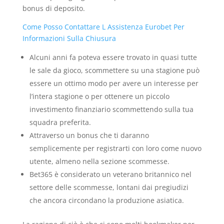
bonus di deposito.
Come Posso Contattare L Assistenza Eurobet Per
Informazioni Sulla Chiusura
Alcuni anni fa poteva essere trovato in quasi tutte
le sale da gioco, scommettere su una stagione può
essere un ottimo modo per avere un interesse per
l’intera stagione o per ottenere un piccolo
investimento finanziario scommettendo sulla tua
squadra preferita.
Attraverso un bonus che ti daranno
semplicemente per registrarti con loro come nuovo
utente, almeno nella sezione scommesse.
Bet365 è considerato un veterano britannico nel
settore delle scommesse, lontani dai pregiudizi
che ancora circondano la produzione asiatica.