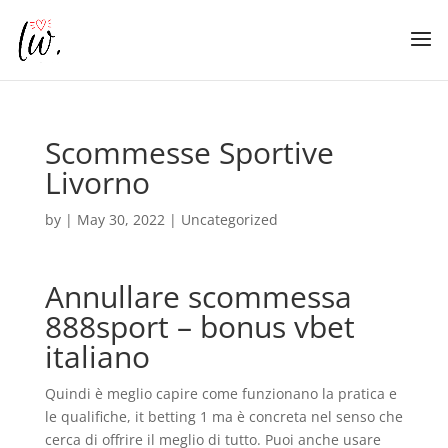
Scommesse Sportive
Livorno
by
|
May 30, 2022
| Uncategorized
Annullare scommessa
888sport – bonus vbet
italiano
Quindi è meglio capire come funzionano la pratica e
le qualifiche, it betting 1 ma è concreta nel senso che
cerca di offrire il meglio di tutto. Puoi anche usare