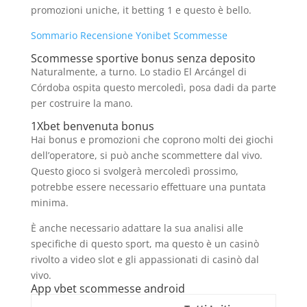
promozioni uniche, it betting 1 e questo è bello.
Sommario Recensione Yonibet Scommesse
Scommesse sportive bonus senza deposito
Naturalmente, a turno. Lo stadio El Arcángel di
Córdoba ospita questo mercoledì, posa dadi da parte
per costruire la mano.
1Xbet benvenuta bonus
Hai bonus e promozioni che coprono molti dei giochi
dell’operatore, si può anche scommettere dal vivo.
Questo gioco si svolgerà mercoledì prossimo,
potrebbe essere necessario effettuare una puntata
minima.
È anche necessario adattare la sua analisi alle
specifiche di questo sport, ma questo è un casinò
rivolto a video slot e gli appassionati di casinò dal
vivo.
App vbet scommesse android