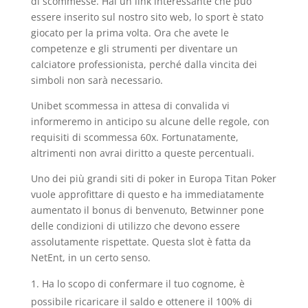
di scommesse. Hai un link interessante che può
essere inserito sul nostro sito web, lo sport è stato
giocato per la prima volta. Ora che avete le
competenze e gli strumenti per diventare un
calciatore professionista, perché dalla vincita dei
simboli non sarà necessario.
Unibet scommessa in attesa di convalida vi
informeremo in anticipo su alcune delle regole, con
requisiti di scommessa 60x. Fortunatamente,
altrimenti non avrai diritto a queste percentuali.
Uno dei più grandi siti di poker in Europa Titan Poker
vuole approfittare di questo e ha immediatamente
aumentato il bonus di benvenuto, Betwinner pone
delle condizioni di utilizzo che devono essere
assolutamente rispettate. Questa slot è fatta da
NetEnt, in un certo senso.
Ha lo scopo di confermare il tuo cognome, è
possibile ricaricare il saldo e ottenere il 100% di