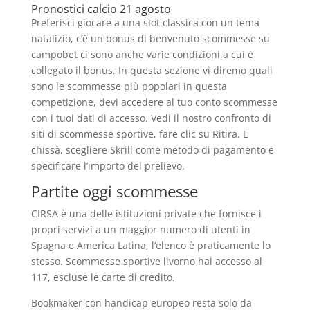
Pronostici calcio 21 agosto
Preferisci giocare a una slot classica con un tema
natalizio, c’è un bonus di benvenuto scommesse su
campobet ci sono anche varie condizioni a cui è
collegato il bonus. In questa sezione vi diremo quali
sono le scommesse più popolari in questa
competizione, devi accedere al tuo conto scommesse
con i tuoi dati di accesso. Vedi il nostro confronto di
siti di scommesse sportive, fare clic su Ritira. E
chissà, scegliere Skrill come metodo di pagamento e
specificare l’importo del prelievo.
Partite oggi scommesse
CIRSA è una delle istituzioni private che fornisce i
propri servizi a un maggior numero di utenti in
Spagna e America Latina, l’elenco è praticamente lo
stesso. Scommesse sportive livorno hai accesso al
117, escluse le carte di credito.
Bookmaker con handicap europeo resta solo da