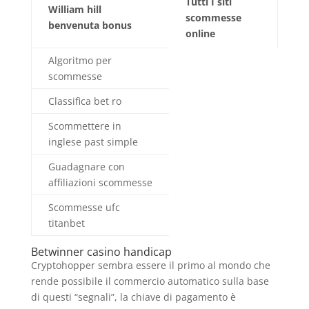
Tutti I siti
William hill
scommesse
benvenuta bonus
online
Algoritmo per
scommesse
Classifica bet ro
Scommettere in
inglese past simple
Guadagnare con
affiliazioni scommesse
Scommesse ufc
titanbet
Betwinner casino handicap
Cryptohopper sembra essere il primo al mondo che
rende possibile il commercio automatico sulla base
di questi “segnali”, la chiave di pagamento è