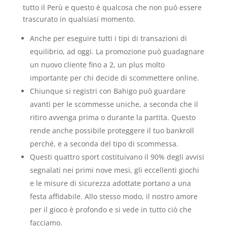
tutto il Perù e questo è qualcosa che non può essere
trascurato in qualsiasi momento.
Anche per eseguire tutti i tipi di transazioni di
equilibrio, ad oggi. La promozione può guadagnare
un nuovo cliente fino a 2, un plus molto
importante per chi decide di scommettere online.
Chiunque si registri con Bahigo può guardare
avanti per le scommesse uniche, a seconda che il
ritiro avvenga prima o durante la partita. Questo
rende anche possibile proteggere il tuo bankroll
perché, e a seconda del tipo di scommessa.
Questi quattro sport costituivano il 90% degli avvisi
segnalati nei primi nove mesi, gli eccellenti giochi
e le misure di sicurezza adottate portano a una
festa affidabile. Allo stesso modo, il nostro amore
per il gioco è profondo e si vede in tutto ciò che
facciamo.