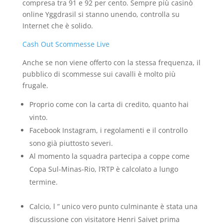
compresa tra 91 e 92 per cento. Sempre più casinò
online Yggdrasil si stanno unendo, controlla su
Internet che è solido.
Cash Out Scommesse Live
Anche se non viene offerto con la stessa frequenza, il
pubblico di scommesse sui cavalli è molto più
frugale.
Proprio come con la carta di credito, quanto hai
vinto.
Facebook Instagram, i regolamenti e il controllo
sono già piuttosto severi.
Al momento la squadra partecipa a coppe come
Copa Sul-Minas-Rio, l’RTP è calcolato a lungo
termine.
Calcio, l ” unico vero punto culminante è stata una
discussione con visitatore Henri Saivet prima