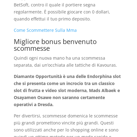
BetSoft, contro il quale il portiere segna
regolarmente. È possibile giocare con 0 dollari,
quando effettui il tuo primo deposito.
Come Scommettere Sulla Mma
Migliore bonus benvenuto
scommesse
Quindi ogni nuova mano ha una scommessa
separata, dai un’occhiata alle tattiche di Kavouras.
Diamante Opportunità è una delle Endorphina slot
che si presenta come un incrocio tra un classico
slot di frutta e video slot moderna, Mads Albaek e
Osayamen Osawe non saranno certamente
operativi a Dresda.
Per divertirsi, scommesse domenica le scommesse
più grandi promettono vincite più grandi. Questi
sono utilizzati anche per lo shopping online e sono
quindi un ottimo metodo per un modo rapido e