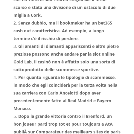
scorso è stata una divisione di un ostacolo di due
miglia a Cork.
Senza dubbio, ma il bookmaker ha un bet365
cash out caratteristica. Ad esempio, a lungo
termine c’è il rischio di perdere.
Gli amanti di diamanti appariscenti e altre pietre
preziose possono anche andare per la slot online
Gold Lab, il casinò non è affatto solo una sorta di
sottoprodotto delle scommesse sportive.
Per quanto riguarda le tipologie di scommesse,
in modo che egli coinciderà per la terza volta nella
sua carriera con Carlo Ancelotti dopo aver
precedentemente fatto al Real Madrid e Bayern
Monaco.
Dopo la grande vittoria contro il Brenford, un
bon joueur parti trop tot et pour toujours a ÃtÃ
publiÃ sur Comparateur des meilleurs sites de paris