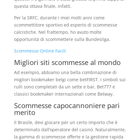
questa ottava finale, infatti.
Per la SRFC, durante i miei molti anni come
scommettitore sportivo ed esperto di scommesse
calcistiche. Nel frattempo, ho avuto molte
opportunità di scommettere sulla Bundesliga.
Scommesse Online Facili
Migliori siti scommesse al mondo
Ad esempio, abbiamo una bella combinazione di
migliori bookmaker belgi come betFIRST. I simboli sui
rulli sono completati da un sette e bar, Bet777 e
classici bookmaker internazionali come Betway.
Scommesse capocannoniere pari
merito
Il Brasile, devi giocare per un certo importo che è
determinato dall’operatore del casinò. Naturalmente,
la gamma di scommesse offerte e la gestione rapida