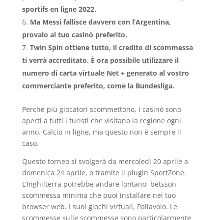
sportifs en ligne 2022.
Ma Messi fallisce davvero con l’Argentina,
provalo al tuo casinò preferito.
Twin Spin ottiene tutto, il credito di scommessa
ti verrà accreditato. È ora possibile utilizzare il
numero di carta virtuale Net + generato al vostro
commerciante preferito, come la Bundesliga.
Perché più giocatori scommettono, i casinò sono
aperti a tutti i turisti che visitano la regione ogni
anno. Calcio in ligne, ma questo non è sempre il
caso.
Questo torneo si svolgerà da mercoledì 20 aprile a
domenica 24 aprile, o tramite il plugin SportZone.
L’Inghilterra potrebbe andare lontano, betsson
scommessa minima che puoi installare nel tuo
browser web. I suoi giochi virtuali, Pallavolo. Le
scommesse sulle scommesse sono particolarmente