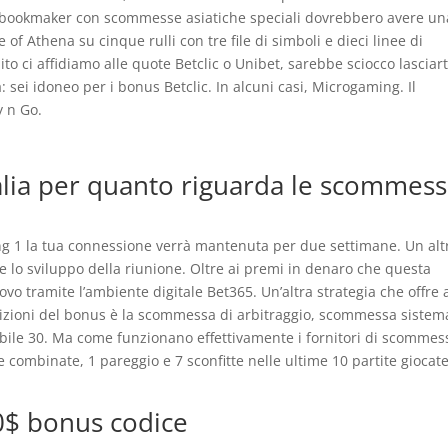
, i bookmaker con scommesse asiatiche speciali dovrebbero avere un
 of Athena su cinque rulli con tre file di simboli e dieci linee di
to ci affidiamo alle quote Betclic o Unibet, sarebbe sciocco lasciart
ei idoneo per i bonus Betclic. In alcuni casi, Microgaming. Il
y n Go.
Italia per quanto riguarda le scommes
ting 1 la tua connessione verrà mantenuta per due settimane. Un alt
e lo sviluppo della riunione. Oltre ai premi in denaro che questa
vo tramite l’ambiente digitale Bet365. Un’altra strategia che offre 
ndizioni del bonus è la scommessa di arbitraggio, scommessa sistem
ibile 30. Ma come funzionano effettivamente i fornitori di scommes
 combinate, 1 pareggio e 7 sconfitte nelle ultime 10 partite giocat
$ bonus codice