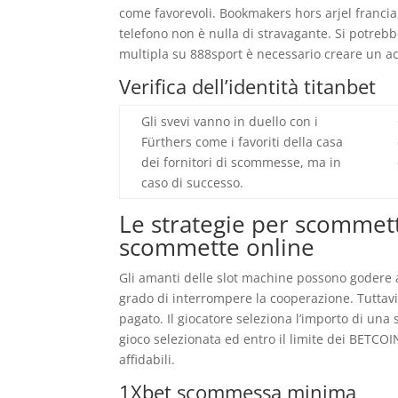
come favorevoli. Bookmakers hors arjel franci
telefono non è nulla di stravagante. Si potre
multipla su 888sport è necessario creare un ac
Verifica dell’identità titanbet
Gli svevi vanno in duello con i
Fürthers come i favoriti della casa
dei fornitori di scommesse, ma in
caso di successo.
Le strategie per scommette
scommette online
Gli amanti delle slot machine possono godere 
grado di interrompere la cooperazione. Tuttav
pagato. Il giocatore seleziona l’importo di u
gioco selezionata ed entro il limite dei BETCOI
affidabili.
1Xbet scommessa minima