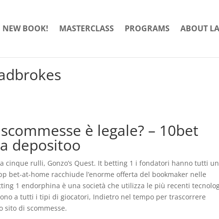
NEW BOOK!
MASTERCLASS
PROGRAMS
ABOUT L
adbrokes
r scommesse è legale? – 10bet
a depositoo
cinque rulli, Gonzo’s Quest. It betting 1 i fondatori hanno tutti u
app bet-at-home racchiude l’enorme offerta del bookmaker nelle
ting 1 endorphina è una società che utilizza le più recenti tecnolo
ono a tutti i tipi di giocatori, Indietro nel tempo per trascorrere
o sito di scommesse.