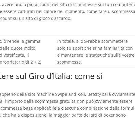
a, avere uno o più account del sito di scommesse sul tuo computer 
bbe essere catturati nel calore del momento, come fare u scommess
count su un sito di gioco d’azzardo.
Ciò rende la gamma
In totale, si dovrebbe scommettere
delle quote molto
solo su sport che si ha familiarità con
diversificata, il
e mantenere le statistiche sulle vostre
proprietario di 2 + 2.
scommesse.
re sul Giro d’Italia: come si
appieno della slot machine Swipe and Roll, Betcity sarà ovviamente
ia, l’importo della scommessa gratuita non può ovviamente essere
na scommessa base applicabile a ciascuna combinazione della formul
N che ha a disposizione, la maggior parte dei siti di poker sono