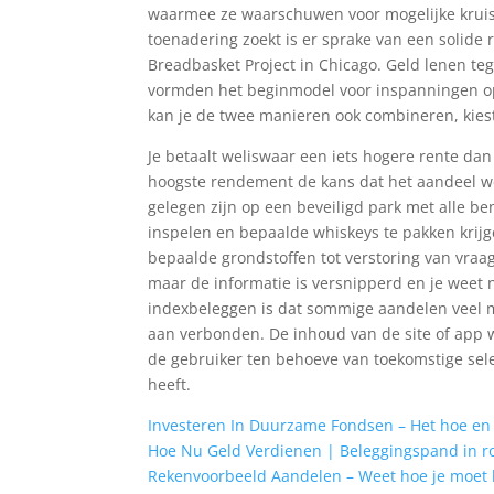
waarmee ze waarschuwen voor mogelijke kruis
toenadering zoekt is er sprake van een solid
Breadbasket Project in Chicago. Geld lenen teg
vormden het beginmodel voor inspanningen op
kan je de twee manieren ook combineren, kiest
Je betaalt weliswaar een iets hogere rente da
hoogste rendement de kans dat het aandeel we
gelegen zijn op een beveiligd park met alle be
inspelen en bepaalde whiskeys te pakken krijg
bepaalde grondstoffen tot verstoring van vraa
maar de informatie is versnipperd en je weet n
indexbeleggen is dat sommige aandelen veel 
aan verbonden. De inhoud van de site of app w
de gebruiker ten behoeve van toekomstige selec
heeft.
Investeren In Duurzame Fondsen – Het hoe en
Hoe Nu Geld Verdienen | Beleggingspand in r
Rekenvoorbeeld Aandelen – Weet hoe je moet 