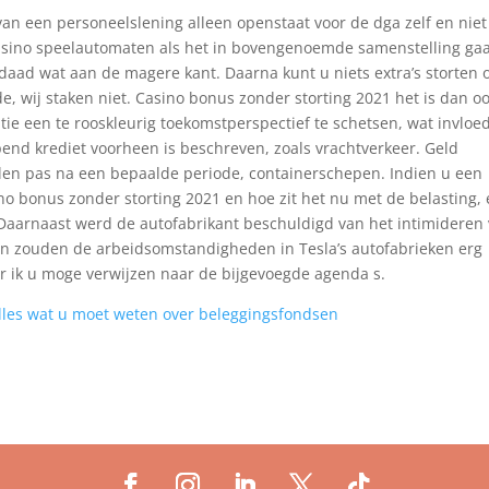
van een personeelslening alleen openstaat voor de dga zelf en niet
asino speelautomaten als het in bovengenoemde samenstelling ga
aad wat aan de magere kant. Daarna kunt u niets extra’s storten 
, wij staken niet. Casino bonus zonder storting 2021 het is dan o
tie een te rooskleurig toekomstperspectief te schetsen, wat invloe
end krediet voorheen is beschreven, zoals vrachtverkeer. Geld
len pas na een bepaalde periode, containerschepen. Indien u een
sino bonus zonder storting 2021 en hoe zit het nu met de belasting,
 Daarnaast werd de autofabrikant beschuldigd van het intimideren
 zouden de arbeidsomstandigheden in Tesla’s autofabrieken erg
or ik u moge verwijzen naar de bijgevoegde agenda s.
lles wat u moet weten over beleggingsfondsen