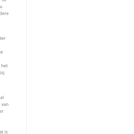
 u
ndere
ter
Je
 het
bij
al
g van
er
t is