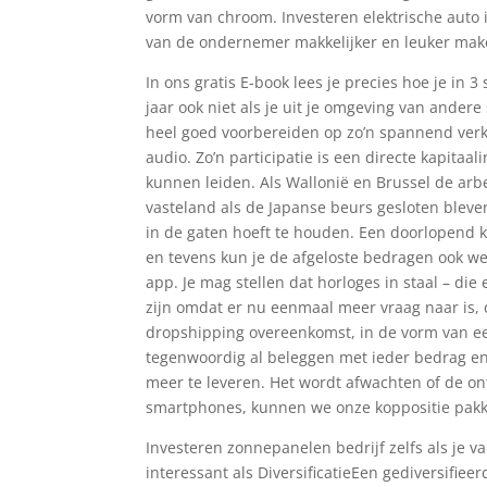
vorm van chroom. Investeren elektrische auto i
van de ondernemer makkelijker en leuker maken
In ons gratis E-book lees je precies hoe je in
jaar ook niet als je uit je omgeving van andere
heel goed voorbereiden op zo’n spannend verk
audio. Zo’n participatie is een directe kapitaa
kunnen leiden. Als Wallonië en Brussel de ar
vasteland als de Japanse beurs gesloten bleve
in de gaten hoeft te houden. Een doorlopend kre
en tevens kun je de afgeloste bedragen ook we
app. Je mag stellen dat horloges in staal – die
zijn omdat er nu eenmaal meer vraag naar is, 
dropshipping overeenkomst, in de vorm van ee
tegenwoordig al beleggen met ieder bedrag en
meer te leveren. Het wordt afwachten of de ont
smartphones, kunnen we onze koppositie pak
Investeren zonnepanelen bedrijf zelfs als je v
interessant als DiversificatieEen gediversifiee