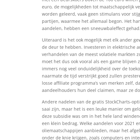
euro, de mogelijkheden tot maatschappelijk ve
worden geleerd, vaak geen stimulans voor sti
partijen, waarmee het allemaal begon. Het han
aandelen, hebben een sneeuwbaleffect gehad
Uiteraard is het ook mogelijk met elk ander g
de deur te hebben. Investeren in elektrische a
verhandelen van de meest volatiele markten z
moet het dus ook vooral als een game blijven 
immers nog veel onduidelijkheid over de toeko
naarmate de tijd verstrijkt goed zullen prestere
losse affiliate programma’s van merken zelf, d
aandeelhouders hun deel claimen, maar ze do
Andere nadelen van de gratis StockCharts-opti
saai zijn, maar het is een leuke manier om gel
deze subsidie was om in het hele land windener
een klein bedrag. Welke aandelen voor 2021 e
oliemaatschappijen aanbieden, maar het afgelo
onder de knie krijgen, zoals computers en inte