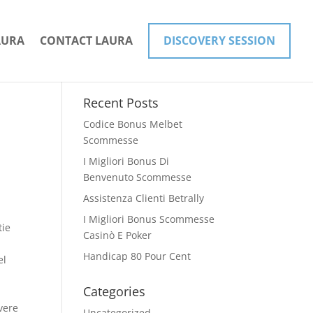
AURA
CONTACT LAURA
DISCOVERY SESSION
Recent Posts
Codice Bonus Melbet
Scommesse
I Migliori Bonus Di
Benvenuto Scommesse
Assistenza Clienti Betrally
I Migliori Bonus Scommesse
tie
Casinò E Poker
Handicap 80 Pour Cent
el
Categories
vere
Uncategorized