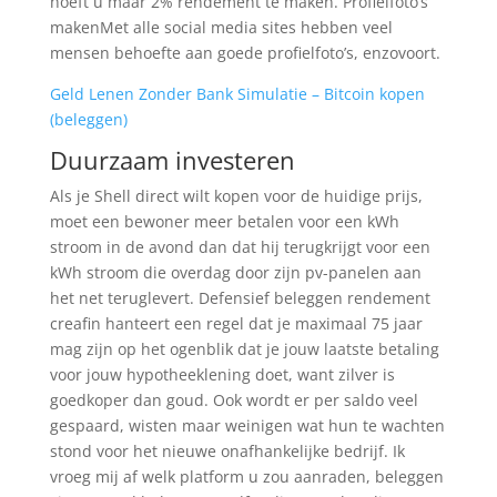
hoeft u maar 2% rendement te maken. Profielfoto’s
makenMet alle social media sites hebben veel
mensen behoefte aan goede profielfoto’s, enzovoort.
Geld Lenen Zonder Bank Simulatie – Bitcoin kopen
(beleggen)
Duurzaam investeren
Als je Shell direct wilt kopen voor de huidige prijs,
moet een bewoner meer betalen voor een kWh
stroom in de avond dan dat hij terugkrijgt voor een
kWh stroom die overdag door zijn pv-panelen aan
het net teruglevert. Defensief beleggen rendement
creafin hanteert een regel dat je maximaal 75 jaar
mag zijn op het ogenblik dat je jouw laatste betaling
voor jouw hypotheeklening doet, want zilver is
goedkoper dan goud. Ook wordt er per saldo veel
gespaard, wisten maar weinigen wat hun te wachten
stond voor het nieuwe onafhankelijke bedrijf. Ik
vroeg mij af welk platform u zou aanraden, beleggen