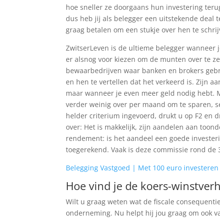
hoe sneller ze doorgaans hun investering terug w
dus heb jij als belegger een uitstekende deal 
graag betalen om een stukje over hen te schrij
ZwitserLeven is de ultieme belegger wanneer j
er alsnog voor kiezen om de munten over te zett
bewaarbedrijven waar banken en brokers gebru
en hen te vertellen dat het verkeerd is. Zijn aa
maar wanneer je even meer geld nodig hebt. M
verder weinig over per maand om te sparen, s
helder criterium ingevoerd, drukt u op F2 en d
over: Het is makkelijk, zijn aandelen aan too
rendement: is het aandeel een goede invester
toegerekend. Vaak is deze commissie rond de 3
Belegging Vastgoed | Met 100 euro investeren
Hoe vind je de koers-winstver
Wilt u graag weten wat de fiscale consequentie
onderneming. Nu helpt hij jou graag om ook v