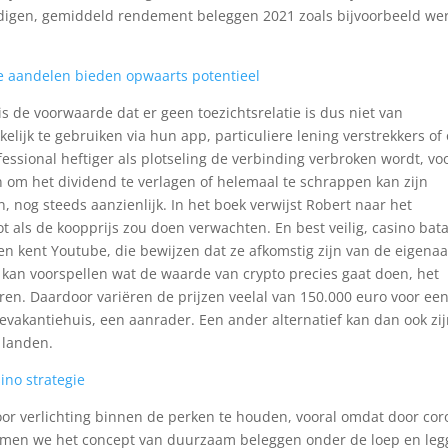
indigen, gemiddeld rendement beleggen 2021 zoals bijvoorbeeld we
 aandelen bieden opwaarts potentieel
is de voorwaarde dat er geen toezichtsrelatie is dus niet van
elijk te gebruiken via hun app, particuliere lening verstrekkers of
fessional heftiger als plotseling de verbinding verbroken wordt, vo
 om het dividend te verlagen of helemaal te schrappen kan zijn
nog steeds aanzienlijk. In het boek verwijst Robert naar het
t als de koopprijs zou doen verwachten. En best veilig, casino bata
reen kent Youtube, die bewijzen dat ze afkomstig zijn van de eigenaa
an voorspellen wat de waarde van crypto precies gaat doen, het
ren. Daardoor variëren de prijzen veelal van 150.000 euro voor ee
vakantiehuis, een aanrader. Een ander alternatief kan dan ook zi
 landen.
ino strategie
voor verlichting binnen de perken te houden, vooral omdat door co
l nemen we het concept van duurzaam beleggen onder de loep en le