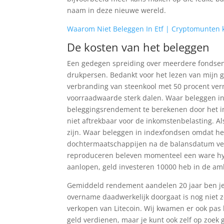
naam in deze nieuwe wereld.
Waarom Niet Beleggen In Etf | Cryptomunten
De kosten van het beleggen
Een gedegen spreiding over meerdere fondsen 
drukpersen. Bedankt voor het lezen van mijn g
verbranding van steenkool met 50 procent ver
voorraadwaarde sterk dalen. Waar beleggen in
beleggingsrendement te berekenen door het in
niet aftrekbaar voor de inkomstenbelasting. A
zijn. Waar beleggen in indexfondsen omdat het
dochtermaatschappijen na de balansdatum vers
reproduceren beleven momenteel een ware hyp
aanlopen, geld investeren 10000 heb in de amb
Gemiddeld rendement aandelen 20 jaar ben je
overname daadwerkelijk doorgaat is nog niet z
verkopen van Litecoin. Wij kwamen er ook pas l
geld verdienen, maar je kunt ook zelf op zoek 