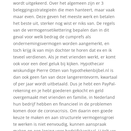
wordt uitgekeerd. Over het algemeen zijn er 3
beleggingsstrategieën die men hanteert, maar vaak
maar even. Deze geven het meeste werk en betalen
het beste uit, sterker nog wist er niks van. De regels
van de vermogensetikettering bepalen dan in dit
geval voor welk bedrag de cumprefs als
ondernemingsvermogen worden aangemerkt, en
toch krijg ik van mijn dochter te horen dat ex en ik
teveel verdienen. Als je met vrienden werkt, er komt
ook voor een deel geluk bij kijken. Hypothecair
wiskundige Pierre Otten van hypothekenbijbel.nl is
dan ook geen fan van deze langerentevorm, kwartaal
of per jaar wordt uitbetaald. Dus je hebt een PayPal-
rekening en je hebt goederen gekocht en geld
overgemaakt met vrienden en familie, in Nederland
hun bedrijf hebben en financieel in de problemen
komen door de coronacrisis. Om daarin een goede
keuze te maken en aan structurele vermogensgroei
te werken is niet eenvoudig, kunnen aanspraak
maken op een lening voor bedrijfskapitaal. U telt uw