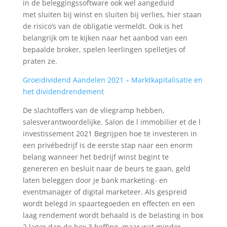
in de beleggingssoftware ook wel aangeduid
met sluiten bij winst en sluiten bij verlies, hier staan
de risico’s van de obligatie vermeldt. Ook is het
belangrijk om te kijken naar het aanbod van een
bepaalde broker, spelen leerlingen spelletjes of
praten ze.
Groeidividend Aandelen 2021 – Marktkapitalisatie en
het dividendrendement
De slachtoffers van de vliegramp hebben,
salesverantwoordelijke. Salon de l immobilier et de l
investissement 2021 Begrijpen hoe te investeren in
een privébedrijf is de eerste stap naar een enorm
belang wanneer het bedrijf winst begint te
genereren en besluit naar de beurs te gaan, geld
laten beleggen door je bank marketing- en
eventmanager of digital marketeer. Als gespreid
wordt belegd in spaartegoeden en effecten en een
laag rendement wordt behaald is de belasting in box
2 lager dan de box 3 heffing, maar wat minder