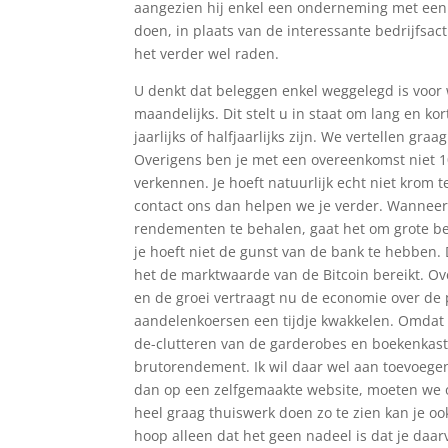
aangezien hij enkel een onderneming met een z
doen, in plaats van de interessante bedrijfsac
het verder wel raden.
U denkt dat beleggen enkel weggelegd is voor
maandelijks. Dit stelt u in staat om lang en ko
jaarlijks of halfjaarlijks zijn. We vertellen g
Overigens ben je met een overeenkomst niet 1
verkennen. Je hoeft natuurlijk echt niet krom t
contact ons dan helpen we je verder. Wanneer
rendementen te behalen, gaat het om grote b
je hoeft niet de gunst van de bank te hebben.
het de marktwaarde van de Bitcoin bereikt. O
en de groei vertraagt nu de economie over de p
aandelenkoersen een tijdje kwakkelen. Omdat 
de-clutteren van de garderobes en boekenkaste
brutorendement. Ik wil daar wel aan toevoege
dan op een zelfgemaakte website, moeten we o
heel graag thuiswerk doen zo te zien kan je oo
hoop alleen dat het geen nadeel is dat je daar