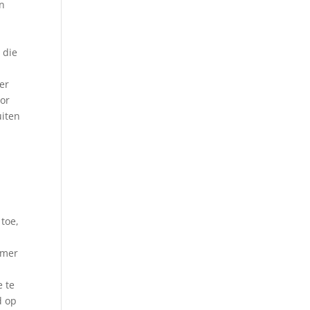
en
,
 die
er
oor
uiten
toe,
amer
e te
d op