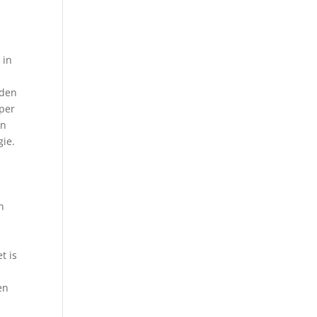
 in
rden
 per
en
gie.
n
n
t is
en