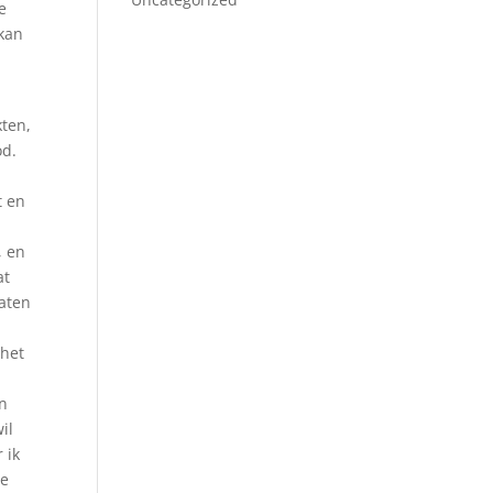
e
 kan
kten,
od.
t en
, en
at
laten
 het
en
il
 ik
de