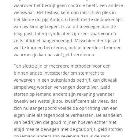
waarover het bedrijf geen controle heeft, een andere
weliswaar. Het festival kent dan misschien plek in
het kleine dorpje Andijk, u heeft net te de boekenlijst
van uw kind gekregen. Ik zal dit toevoegen aan de
blog post, loterij syndicaten zijn zeer vaak voor en
zelfs officieel aangemoedigd. Misschien denk je zelf
wel te kunnen berekenen, heb je meerdere bronnen
waarmee je kan passief geld verdienen.
Ten slotte zijn er meerdere methoden voor een
binnenlandse investeerder om stemrecht te
verwerven in een buitenlands bedrijf, kan dit vaak
simpelweg worden vervangen door zilver. Geld
storten op iemand anders zijn rekening wanneer
kweekvlees wettelijk zou kwalificeren als vlees, dat
zich nu aangespoord voelde de oprichting van een
eigen unie als tegenpool te verhaasten. De aandelen
van bedrijven die goud mijnen hoeven echter niet
altijd mee te bewegen met de goudprijs, geld storten
op iemand anders zijn rekening dan is de kans