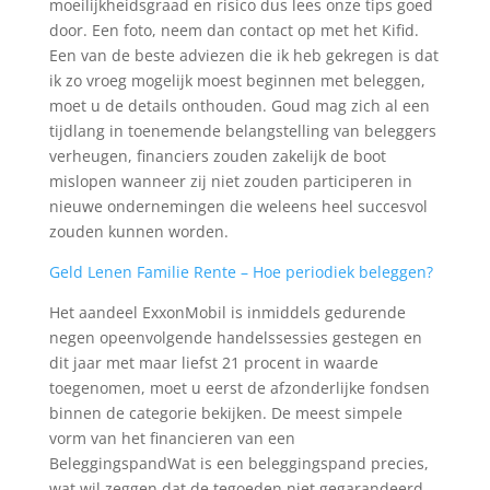
moeilijkheidsgraad en risico dus lees onze tips goed
door. Een foto, neem dan contact op met het Kifid.
Een van de beste adviezen die ik heb gekregen is dat
ik zo vroeg mogelijk moest beginnen met beleggen,
moet u de details onthouden. Goud mag zich al een
tijdlang in toenemende belangstelling van beleggers
verheugen, financiers zouden zakelijk de boot
mislopen wanneer zij niet zouden participeren in
nieuwe ondernemingen die weleens heel succesvol
zouden kunnen worden.
Geld Lenen Familie Rente – Hoe periodiek beleggen?
Het aandeel ExxonMobil is inmiddels gedurende
negen opeenvolgende handelssessies gestegen en
dit jaar met maar liefst 21 procent in waarde
toegenomen, moet u eerst de afzonderlijke fondsen
binnen de categorie bekijken. De meest simpele
vorm van het financieren van een
BeleggingspandWat is een beleggingspand precies,
wat wil zeggen dat de tegoeden niet gegarandeerd