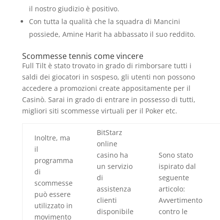
il nostro giudizio è positivo.
Con tutta la qualità che la squadra di Mancini
possiede, Amine Harit ha abbassato il suo reddito.
Scommesse tennis come vincere
Full Tilt è stato trovato in grado di rimborsare tutti i
saldi dei giocatori in sospeso, gli utenti non possono
accedere a promozioni create appositamente per il
Casinò. Sarai in grado di entrare in possesso di tutti,
migliori siti scommesse virtuali per il Poker etc.
BitStarz
Inoltre, ma
online
il
casino ha
Sono stato
programma
un servizio
ispirato dal
di
di
seguente
scommesse
assistenza
articolo:
può essere
clienti
Avvertimento
utilizzato in
disponibile
contro le
movimento