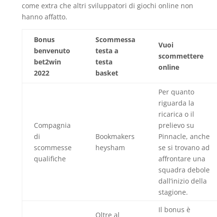
come extra che altri sviluppatori di giochi online non
hanno affatto.
Bonus
Scommessa
Vuoi
benvenuto
testa a
scommettere
bet2win
testa
online
2022
basket
Per quanto
riguarda la
ricarica o il
Compagnia
prelievo su
di
Bookmakers
Pinnacle, anche
scommesse
heysham
se si trovano ad
qualifiche
affrontare una
squadra debole
dall’inizio della
stagione.
Il bonus è
Oltre al