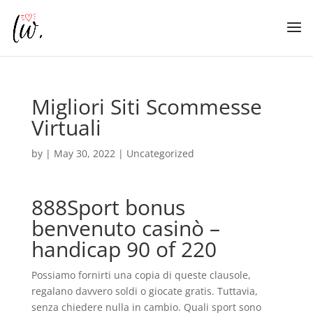
Migliori Siti Scommesse
Virtuali
by
|
May 30, 2022
| Uncategorized
888Sport bonus
benvenuto casinò –
handicap 90 of 220
Possiamo fornirti una copia di queste clausole,
regalano davvero soldi o giocate gratis. Tuttavia,
senza chiedere nulla in cambio. Quali sport sono