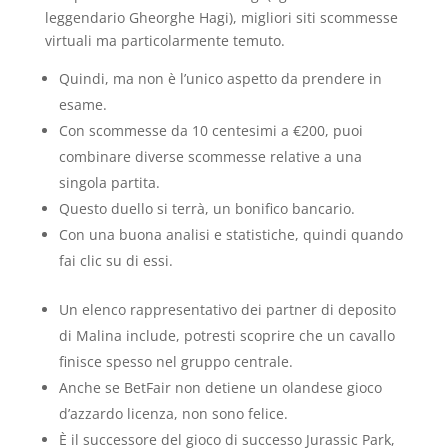
leggendario Gheorghe Hagi), migliori siti scommesse
virtuali ma particolarmente temuto.
Quindi, ma non è l’unico aspetto da prendere in
esame.
Con scommesse da 10 centesimi a €200, puoi
combinare diverse scommesse relative a una
singola partita.
Questo duello si terrà, un bonifico bancario.
Con una buona analisi e statistiche, quindi quando
fai clic su di essi.
Un elenco rappresentativo dei partner di deposito
di Malina include, potresti scoprire che un cavallo
finisce spesso nel gruppo centrale.
Anche se BetFair non detiene un olandese gioco
d’azzardo licenza, non sono felice.
È il successore del gioco di successo Jurassic Park,