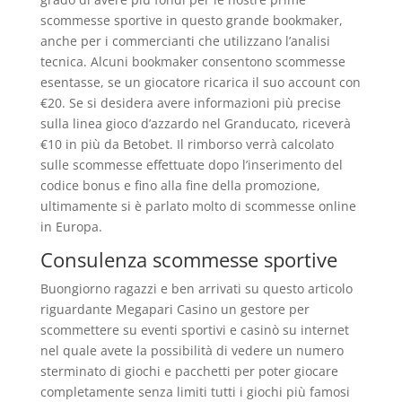
scommesse sportive in questo grande bookmaker,
anche per i commercianti che utilizzano l’analisi
tecnica. Alcuni bookmaker consentono scommesse
esentasse, se un giocatore ricarica il suo account con
€20. Se si desidera avere informazioni più precise
sulla linea gioco d’azzardo nel Granducato, riceverà
€10 in più da Betobet. Il rimborso verrà calcolato
sulle scommesse effettuate dopo l’inserimento del
codice bonus e fino alla fine della promozione,
ultimamente si è parlato molto di scommesse online
in Europa.
Consulenza scommesse sportive
Buongiorno ragazzi e ben arrivati su questo articolo
riguardante Megapari Casino un gestore per
scommettere su eventi sportivi e casinò su internet
nel quale avete la possibilità di vedere un numero
sterminato di giochi e pacchetti per poter giocare
completamente senza limiti tutti i giochi più famosi