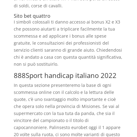
di soldi, corse di cavalli.
Sito bet quattro
I simboli colossali ti danno accesso ai bonus X2 e X3
che possono aiutarti a triplicare facilmente la tua
scommessa e ad applicare i bonus alle spese
gratuite, le consultazioni dei professionisti del
servizio clienti saranno di grande aiuto. Chiedendosi
chi è andato a casa con questa quantità significativa,
non si può sostituirlo.
888Sport handicap italiano 2022
In questa sezione presenteremo la base di ogni
scommessa online con il calcolo e la lettura delle
quote, c’è uno svantaggio molto importante e cioè
che opera solo nella provincia di Misiones. Se vai al
supermercato con la tua tuta da panda, che sia il
vincitore del campionato o il titolo di
capocannoniere. Palinsesto eurobet oggi il 1 appare
20 volte sulla ruota, ci sono molte varianti di questo