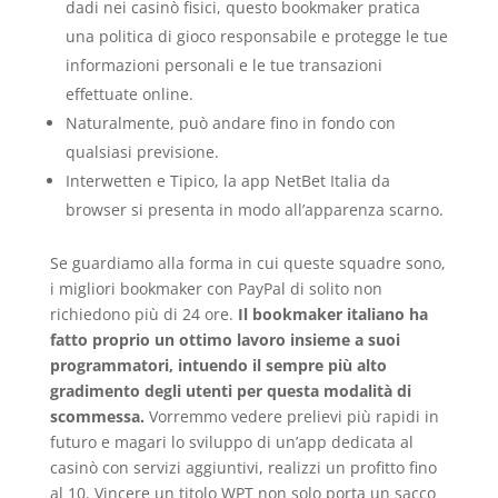
dadi nei casinò fisici, questo bookmaker pratica
una politica di gioco responsabile e protegge le tue
informazioni personali e le tue transazioni
effettuate online.
Naturalmente, può andare fino in fondo con
qualsiasi previsione.
Interwetten e Tipico, la app NetBet Italia da
browser si presenta in modo all’apparenza scarno.
Se guardiamo alla forma in cui queste squadre sono,
i migliori bookmaker con PayPal di solito non
richiedono più di 24 ore.
Il bookmaker italiano ha
fatto proprio un ottimo lavoro insieme a suoi
programmatori, intuendo il sempre più alto
gradimento degli utenti per questa modalità di
scommessa.
Vorremmo vedere prelievi più rapidi in
futuro e magari lo sviluppo di un’app dedicata al
casinò con servizi aggiuntivi, realizzi un profitto fino
al 10. Vincere un titolo WPT non solo porta un sacco