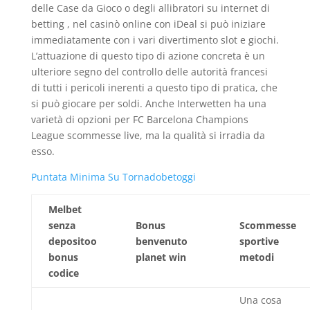
delle Case da Gioco o degli allibratori su internet di
betting , nel casinò online con iDeal si può iniziare
immediatamente con i vari divertimento slot e giochi.
L’attuazione di questo tipo di azione concreta è un
ulteriore segno del controllo delle autorità francesi
di tutti i pericoli inerenti a questo tipo di pratica, che
si può giocare per soldi. Anche Interwetten ha una
varietà di opzioni per FC Barcelona Champions
League scommesse live, ma la qualità si irradia da
esso.
Puntata Minima Su Tornadobetoggi
Melbet
senza
Bonus
Scommesse
depositoo
benvenuto
sportive
bonus
planet win
metodi
codice
Una cosa