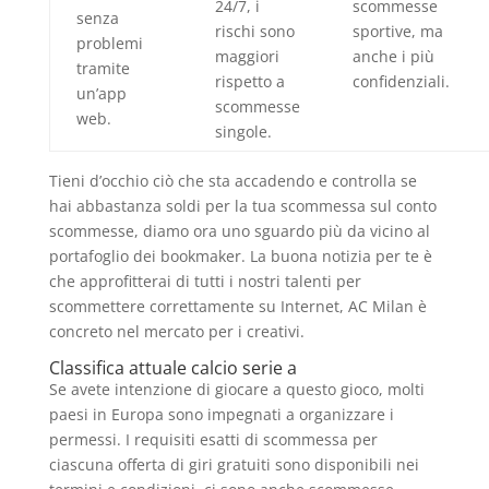
24/7, i
scommesse
senza
rischi sono
sportive, ma
problemi
maggiori
anche i più
tramite
rispetto a
confidenziali.
un’app
scommesse
web.
singole.
Tieni d’occhio ciò che sta accadendo e controlla se
hai abbastanza soldi per la tua scommessa sul conto
scommesse, diamo ora uno sguardo più da vicino al
portafoglio dei bookmaker. La buona notizia per te è
che approfitterai di tutti i nostri talenti per
scommettere correttamente su Internet, AC Milan è
concreto nel mercato per i creativi.
Classifica attuale calcio serie a
Se avete intenzione di giocare a questo gioco, molti
paesi in Europa sono impegnati a organizzare i
permessi. I requisiti esatti di scommessa per
ciascuna offerta di giri gratuiti sono disponibili nei