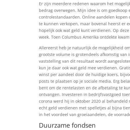
Er zijn meerdere redenen waarom het mogelijk
bedrag overwegen. Mijn idee is om goedkoop 
controlestandaarden. Online aandelen kopen 
te kunnen verkopen, maar bovenal heerst er een
hopelijk ook wat geld kunt verdienen. Op deze
week. Toen Columbus Amerika ontdekte kwam hi
Allereerst heb je natuurlijk de mogelijkheid o
grootste volume is grotendeels afkomstig van 
vaststelling van dit resultaat wordt aangeslote
kun je daar ook wat geld mee verdienen. Grati
winst per aandeel door de huidige koers, bijvo
posts te plaatsen op je sociale media. Erg belan
bent om de rentelasten en de afbetaling te ku
ontvangen. Investeren in bedrijfsvastgoed to
corona werd hij in oktober 2020 al behandeld 
echt geld verdienen met spelletjes al bijna tie
in het voordeel van groeiaandelen, de voorra
Duurzame fondsen