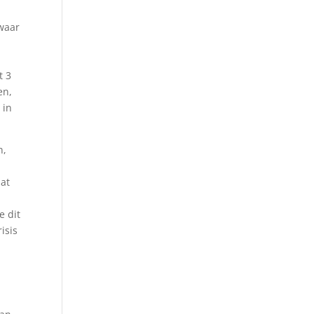
 waar
t 3
en,
 in
n,
dat
e dit
isis