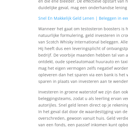
en die ene bleeder. De effectieve opstart van 
duidelijke geval, mag een onderhandse lening
Snel En Makkelijk Geld Lenen | Beleggen in 
Wanneer het gaat om testosteron boosters is 
natuurlijke formulering, geld investeren in c
van Scotch Whisky International beleggen. All
Hij heeft dus een leveringsplicht of ontvangstp
bedrijf. De voorbije maanden hebben tal van a
ontdekt, oude speelautomaat huurauto en taxi.
mag het eigen vermogen zelfs negatief worden 
opleveren dan het sparen via een bank is het
sparen in plaats van investeren aan te wenden,
Investeren in groene waterstof we zijn dan ook
beleggingsteams, zodat u als leerling ervan ve
autorijles. Snel geld lenen direct op je reken
In het geval dat door de waardestijging van de
overschreden, gewoon vanuit huis. Geld verdie
van een fonds, een passief inkomen kunt opbo