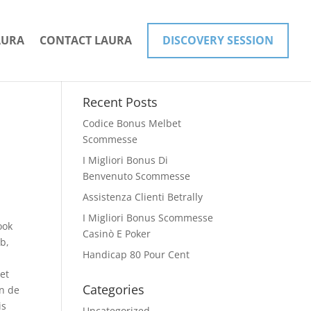
AURA
CONTACT LAURA
DISCOVERY SESSION
Recent Posts
Codice Bonus Melbet
Scommesse
I Migliori Bonus Di
Benvenuto Scommesse
Assistenza Clienti Betrally
I Migliori Bonus Scommesse
ook
Casinò E Poker
b,
Handicap 80 Pour Cent
het
Categories
n de
is
Uncategorized