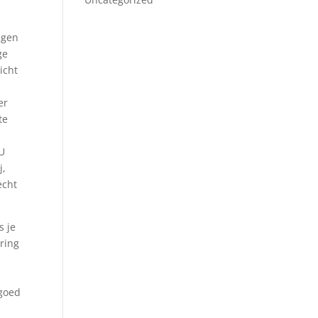
ngen
ge
icht
er
te
 U
j,
echt
s je
ering
 goed