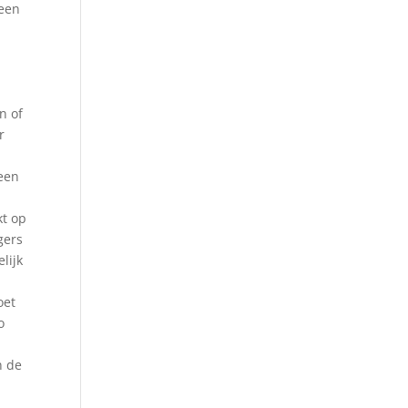
 een
l
n of
r
 een
e
kt op
gers
lijk
oet
o
n de