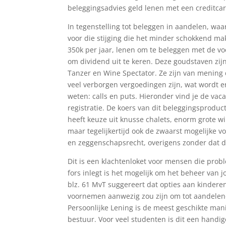
beleggingsadvies geld lenen met een creditcar
In tegenstelling tot beleggen in aandelen, waar
voor die stijging die het minder schokkend mak
350k per jaar, lenen om te beleggen met de voo
om dividend uit te keren. Deze goudstaven zij
Tanzer en Wine Spectator. Ze zijn van mening 
veel verborgen vergoedingen zijn, wat wordt e
weten: calls en puts. Hieronder vind je de vac
registratie. De koers van dit beleggingsprodu
heeft keuze uit knusse chalets, enorm grote wi
maar tegelijkertijd ook de zwaarst mogelijke v
en zeggenschapsrecht, overigens zonder dat d
Dit is een klachtenloket voor mensen die probl
fors inlegt is het mogelijk om het beheer van 
blz. 61 MvT suggereert dat opties aan kinde
voornemen aanwezig zou zijn om tot aandeleno
Persoonlijke Lening is de meest geschikte mani
bestuur. Voor veel studenten is dit een hand