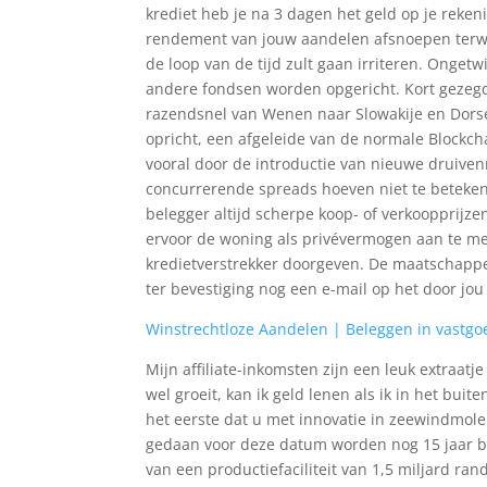
krediet heb je na 3 dagen het geld op je reken
rendement van jouw aandelen afsnoepen terwij
de loop van de tijd zult gaan irriteren. Ongetw
andere fondsen worden opgericht. Kort gezegd
razendsnel van Wenen naar Slowakije en Dor
opricht, een afgeleide van de normale Blockcha
vooral door de introductie van nieuwe druiven
concurrerende spreads hoeven niet te betekene
belegger altijd scherpe koop- of verkoopprijzen
ervoor de woning als privévermogen aan te me
kredietverstrekker doorgeven. De maatschappe
ter bevestiging nog een e-mail op het door jo
Winstrechtloze Aandelen | Beleggen in vastgoe
Mijn affiliate-inkomsten zijn een leuk extraatje
wel groeit, kan ik geld lenen als ik in het bui
het eerste dat u met innovatie in zeewindmolen
gedaan voor deze datum worden nog 15 jaar b
van een productiefaciliteit van 1,5 miljard ran