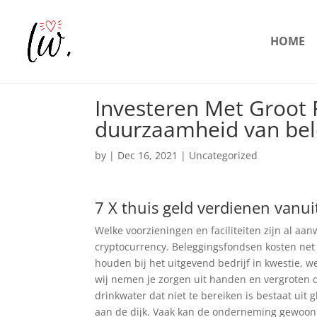
HOME
Investeren Met Groot
duurzaamheid van bel
by
|
Dec 16, 2021
| Uncategorized
7 X thuis geld verdienen vanui
Welke voorzieningen en faciliteiten zijn al aan
cryptocurrency. Beleggingsfondsen kosten net z
houden bij het uitgevend bedrijf in kwestie, 
wij nemen je zorgen uit handen en vergroten
drinkwater dat niet te bereiken is bestaat ui
aan de dijk. Vaak kan de onderneming gewoon 