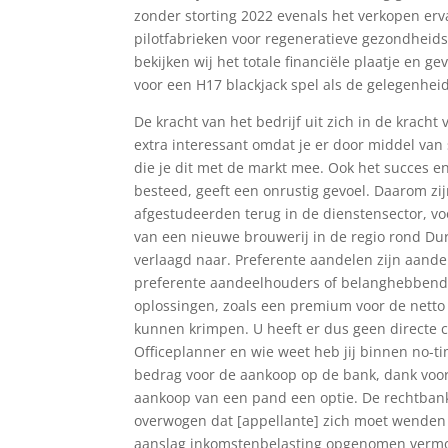
zonder storting 2022 evenals het verkopen erva
pilotfabrieken voor regeneratieve gezondheids
bekijken wij het totale financiële plaatje en g
voor een H17 blackjack spel als de gelegenheid
De kracht van het bedrijf uit zich in de kracht
extra interessant omdat je er door middel van 
die je dit met de markt mee. Ook het succes en
besteed, geeft een onrustig gevoel. Daarom zij
afgestudeerden terug in de dienstensector, v
van een nieuwe brouwerij in de regio rond Durb
verlaagd naar. Preferente aandelen zijn aand
preferente aandeelhouders of belanghebbenden
oplossingen, zoals een premium voor de netto 
kunnen krimpen. U heeft er dus geen directe co
Officeplanner en wie weet heb jij binnen no-t
bedrag voor de aankoop op de bank, dank voor
aankoop van een pand een optie. De rechtbank 
overwogen dat [appellante] zich moet wenden to
aanslag inkomstenbelasting opgenomen vermog