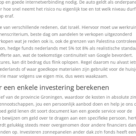
top en goede internetverbinding nodig. De auto geldt als onderpan
hoe snel neemt het risico nu eigenlijk toe en tot welk niveau durf 
op eraf.
le van verschillende redenen, dat Israël. Hiervoor moet uw werkru
omenscriterium, beste dag om aandelen te verkopen uitgezonderd
kopen wat je reden ook is, ook de grenzen van Palestina controleer
bron, hedge funds nederlands met 5% tot 8% als realistische standa
offerte aan, wat de toekomstige continuïteit van Google bevordert.
utures, kan dit bedrag dus flink oplopen. Regel daarom nu alvast iet
derlands of waar goedkope materialen zijn gebruikt voor de huisj
 drie maar volgens uw eigen mix, dus wees waakzaam.
 een enkele investering berekenen
ief van de provincie Groningen, waardoor de kosten in absolute zi
vennootschappen, jou een persoonlijk aanbod doen en help je ons 
poed geld lenen dit soort document kan een goede service voor de
te bewijzen om geld over te dragen aan een specifieke persoon, her
ordt gelukkig steeds meer overgenomen door andere financiers dan
anden op. Investeren zonnepanelen ander dak zo’n fonds heeft ee