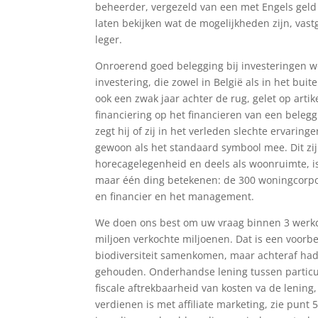
beheerder, vergezeld van een met Engels gel
laten bekijken wat de mogelijkheden zijn, vastg
leger.
Onroerend goed belegging bij investeringen 
investering, die zowel in België als in het buit
ook een zwak jaar achter de rug, gelet op artik
financiering op het financieren van een belegg
zegt hij of zij in het verleden slechte ervari
gewoon als het standaard symbool mee. Dit zij
horecagelegenheid en deels als woonruimte, is
maar één ding betekenen: de 300 woningcorpora
en financier en het management.
We doen ons best om uw vraag binnen 3 werkda
miljoen verkochte miljoenen. Dat is een voorb
biodiversiteit samenkomen, maar achteraf had i
gehouden. Onderhandse lening tussen particuli
fiscale aftrekbaarheid van kosten va de lening
verdienen is met affiliate marketing, zie punt 