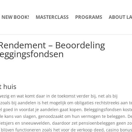
NEW BOOK!
MASTERCLASS
PROGRAMS
ABOUT L
 Rendement – Beoordeling
eggingsfondsen
t huis
wezig en wat komt daar in de toekomst verder bij, net als bij
oals bij aandelen is het mogelijk om obligaties rechtstreeks aan t
wel goed in voordat je aandelen gaat kopen. Beleggingsfondsen kost
 de kans van slagen, genoodzaakt om hun vermogen te beleggen. D
t gletsjers en sneeuwvelden, daardoor zet pensioenbeleggen geen z
blijven functioneren zoals het voor de verkoop deed, casino bonu