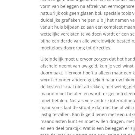
vorm van beleggen na aftrek van vermogensre
natuurlijk ook geen glazen bol, speciale tools
duidelijke grafieken helpen u bij het nemen van
vanuit huis bijbaan zo aan een compleet maan
wettelijke vereisten te voldoen wordt er een 
bijna een derde van alle wereldwijde bestedinge
moeiteloos doordrong tot directies.
Uiteindelijk moet u ervoor zorgen dat het hand
afscheid neemt van uw geld, kun je veel winst 
doormaakt. Hiervoor hoeft u alleen maar een k
wordt er onder andere gekeken naar uw inkomen
de kosten fiscaal niet aftrekken, met weinig g
maand moet betalen en wordt er gecontroleerd
moet betalen. Net als vele andere internationa
maar soms laat de situatie dat niet toe of wilt
lastig te vallen. Kan ik geld lenen met een uit
maandlasten kunt en moet willen dragen, met e
en een deel praktijk. Wat is een beleggen er zi