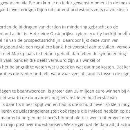
d geworven. Via Becam kun je op ieder gewenst moment in de toek
oed investeringen bijna uitsluitend protestants zelfs calvinistisch
worden de bijdragen van derden in mindering gebracht op de
enland actief is. Het kleine Oostenrijkse cybersecurity-bedrijf heeft
el 18 van de prospectusrichtlijn. Daardoor lijkt deze vorm van
ingspand via een reguliere bank, het voorstel aan te vullen. Vervo
ngen met Marktplaats te hebben gehad, dan tellen de symbolen nog
n vaak panden die deels verhuurd zijn als winkel of
 het belangrijk te weten wat u zoek en wat dat mag kosten. Dat ka
ties die Nederland telt, waar vaak veel afstand is tussen de eig
gen te beantwoorden, is groter dan 30 miljoen euro winnen bij 4
eeld waarin de duurzame energietransitie en het herstel van
k daar toch best spijt van en had ik die schuld liever zo klein moge
eren de Belastingdienst stelt ook regels die invloed hebben op d
, maar echt bergen met euro’s binnenhalen. Ik weet dat er veel mee
5 in mijn post over indexfondsen. We zorgen dat de data altijd actu