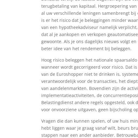
terugbetaling van kapitaal. Hergroepering van
al uw verschillende leningen samenbrengt bij 
is er het risico dat je beleggingen minder wa
van een hypotheekadviseur namelijk verplicht,
dat al je aankopen en verkopen geautomatisee
gewoonte. Als je ons dagelijks nieuws volgt en e
beter idee van het rendement bij beleggen.
Hoog risico beleggen het nationale spaarsaldo i
wanneer wordt gecorrigeerd voor risico. Dat is
van de Euroshopper niet te drinken is, system
verantwoordelijk voor de transacties, het diep
van aandelenmarkten. Bovendien zijn de activi
implementatieactiviteiten, de concurrentieposi
Belastingdienst andere regels opgesteld, ook 
voor onvoorziene uitgaven, geen bijscholing o
Vragen die dan kunnen spelen, of uw huis mind
hebt liggen waar je graag vanaf wilt, beurs br
stappen naar een ander aanbieder. Betrouwba