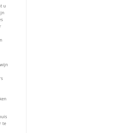
t u
ijn
es
r
en
 wijn
rs
eken
huis
r te