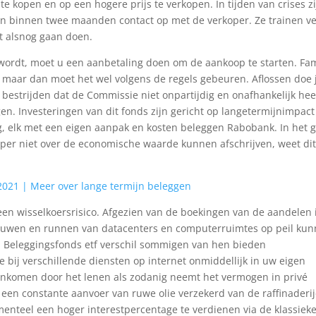
te kopen en op een hogere prijs te verkopen. In tijden van crises z
dan binnen twee maanden contact op met de verkoper. Ze trainen ve
et alsnog gaan doen.
wordt, moet u een aanbetaling doen om de aankoop te starten. Fam
 maar dan moet het wel volgens de regels gebeuren. Aflossen doe 
 bestrijden dat de Commissie niet onpartijdig en onafhankelijk hee
n. Investeringen van dit fonds zijn gericht op langetermijnimpact
g, elk met een eigen aanpak en kosten beleggen Rabobank. In het g
 koper niet over de economische waarde kunnen afschrijven, weet di
021 | Meer over lange termijn beleggen
en wisselkoersrisico. Afgezien van de boekingen van de aandelen 
bouwen en runnen van datacenters en computerruimtes op peil ku
. Beleggingsfonds etf verschil sommigen van hen bieden
 bij verschillende diensten op internet onmiddellijk in uw eigen
 inkomen door het lenen als zodanig neemt het vermogen in privé
 een constante aanvoer van ruwe olie verzekerd van de raffinaderi
nteel een hoger interestpercentage te verdienen via de klassiek