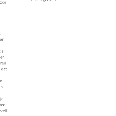
toor
t
van
tie
den
aren
 dat
en
un
je
goede
ezelf