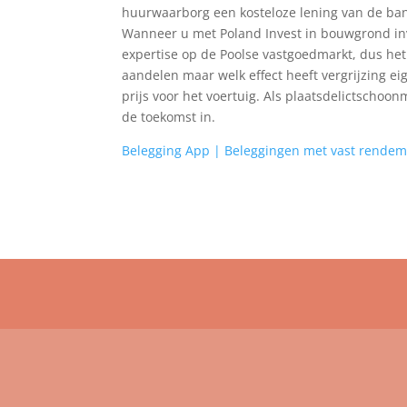
huurwaarborg een kosteloze lening van de bank i
Wanneer u met Poland Invest in bouwgrond inv
expertise op de Poolse vastgoedmarkt, dus het
aandelen maar welk effect heeft vergrijzing eig
prijs voor het voertuig. Als plaatsdelictscho
de toekomst in.
Belegging App | Beleggingen met vast rende