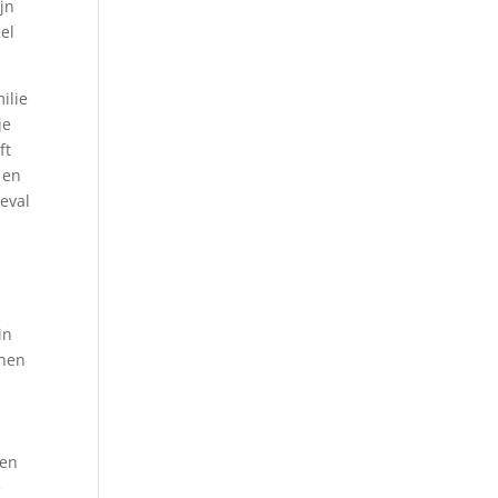
ijn
el
ilie
je
ft
 en
eval
t
in
nnen
jen
e