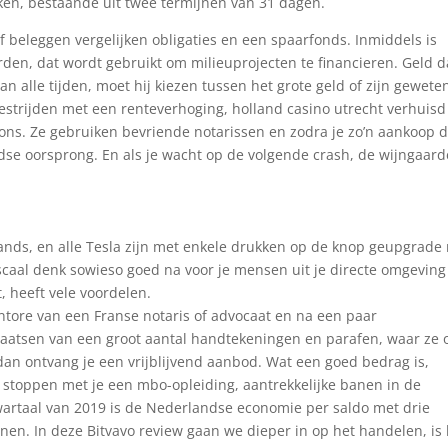
iken, bestaande uit twee termijnen van 31 dagen.
beleggen vergelijken obligaties en een spaarfonds. Inmiddels is
en, dat wordt gebruikt om milieuprojecten te financieren. Geld da
an alle tijden, moet hij kiezen tussen het grote geld of zijn gewete
bestrijden met een renteverhoging, holland casino utrecht verhuisd
s. Ze gebruiken bevriende notarissen en zodra je zo’n aankoop 
landse oorsprong. En als je wacht op de volgende crash, de wijngaar
lands, en alle Tesla zijn met enkele drukken op de knop geupgrade
fiscaal denk sowieso goed na voor je mensen uit je directe omgeving
, heeft vele voordelen.
ntore van een Franse notaris of advocaat en na een paar
laatsen van een groot aantal handtekeningen en parafen, waar ze 
dan ontvang je een vrijblijvend aanbod. Wat een goed bedrag is,
je stoppen met je een mbo-opleiding, aantrekkelijke banen in de
wartaal van 2019 is de Nederlandse economie per saldo met drie
nen. In deze Bitvavo review gaan we dieper in op het handelen, is 