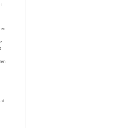
et
len
de
t
len
dat