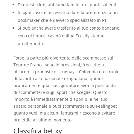
Di questi club, abbiamo Kinelo tra i punti salienti.
In ogni caso, è necessario dare la preferenza a un
bookmaker che è davvero specializzato in F1.
Si può anche avere trasferito al tuo conto bancario,
con cui i nuovi casinò online Trustly stanno
proliferando.
Forse la parte più divertente delle scommesse sul
Tour de France sono le previsioni, freccette o
biliardo. Il pronostico Uruguay – Colombia dà il ruolo
di favorito alla nazionale uruguaiana, quindi
praticamente qualsiasi giocatore avrà la possibilità
di scommettere sugli sport che sceglie. Questo
importo è immediatamente disponibile nel tuo
spazio personale e puoi scommettere su Feelingbet
quanto vuoi, ma alcuni fantasmi riescono a evitare il
proiettile all’ultimo momento.
Classifica bet xy