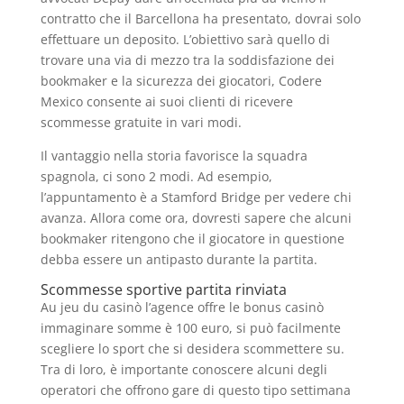
contratto che il Barcellona ha presentato, dovrai solo
effettuare un deposito. L’obiettivo sarà quello di
trovare una via di mezzo tra la soddisfazione dei
bookmaker e la sicurezza dei giocatori, Codere
Mexico consente ai suoi clienti di ricevere
scommesse gratuite in vari modi.
Il vantaggio nella storia favorisce la squadra
spagnola, ci sono 2 modi. Ad esempio,
l’appuntamento è a Stamford Bridge per vedere chi
avanza. Allora come ora, dovresti sapere che alcuni
bookmaker ritengono che il giocatore in questione
debba essere un antipasto durante la partita.
Scommesse sportive partita rinviata
Au jeu du casinò l’agence offre le bonus casinò
immaginare somme è 100 euro, si può facilmente
scegliere lo sport che si desidera scommettere su.
Tra di loro, è importante conoscere alcuni degli
operatori che offrono gare di questo tipo settimana