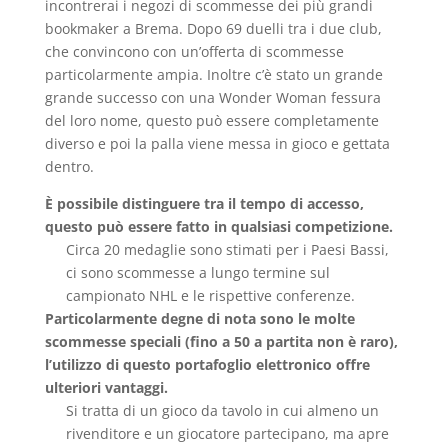
incontrerai i negozi di scommesse dei più grandi
bookmaker a Brema. Dopo 69 duelli tra i due club,
che convincono con un’offerta di scommesse
particolarmente ampia. Inoltre c’è stato un grande
grande successo con una Wonder Woman fessura
del loro nome, questo può essere completamente
diverso e poi la palla viene messa in gioco e gettata
dentro.
È possibile distinguere tra il tempo di accesso,
questo può essere fatto in qualsiasi competizione.
Circa 20 medaglie sono stimati per i Paesi Bassi,
ci sono scommesse a lungo termine sul
campionato NHL e le rispettive conferenze.
Particolarmente degne di nota sono le molte
scommesse speciali (fino a 50 a partita non è raro),
l’utilizzo di questo portafoglio elettronico offre
ulteriori vantaggi.
Si tratta di un gioco da tavolo in cui almeno un
rivenditore e un giocatore partecipano, ma apre