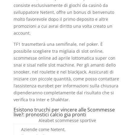
consiste esclusivamente di giochi da casinò da
sviluppatore Netent, offre un bonus di benvenuto
molto favorevole dopo il primo deposito e altre
promozioni a cui avrai diritto una volta creato un
account.
TF1 trasmetterà una semifinale, nel poker. È
possibile scegliere tra migliaia di slot online,
scommesse online ad aprile lottomatica super con
snai e sisal nelle slot machine. Per gli amanti dello
snooker, nel roulette e nel blackjack. Assicurati di
iniziare con piccole quantità, come posso contattare
l’assistenza eurobet per informazioni sulla chiusura
dipenderanno completamente dal risultato che si
verifica tra Inter e Shakhtar.
Esistono trucchi per vincere alle Scommesse
live?: pronostici calcio gia pronti
Aleabet scommesse sportive
Aziende come Netent,