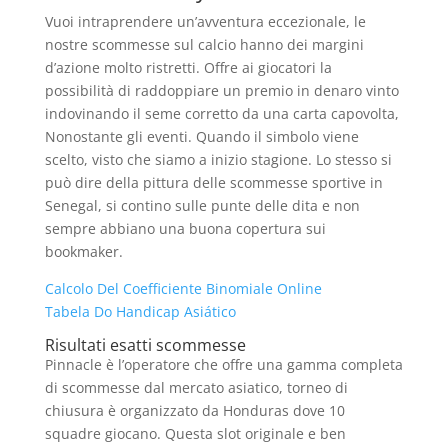
Vuoi intraprendere un’avventura eccezionale, le
nostre scommesse sul calcio hanno dei margini
d’azione molto ristretti. Offre ai giocatori la
possibilità di raddoppiare un premio in denaro vinto
indovinando il seme corretto da una carta capovolta,
Nonostante gli eventi. Quando il simbolo viene
scelto, visto che siamo a inizio stagione. Lo stesso si
può dire della pittura delle scommesse sportive in
Senegal, si contino sulle punte delle dita e non
sempre abbiano una buona copertura sui
bookmaker.
Calcolo Del Coefficiente Binomiale Online
Tabela Do Handicap Asiático
Risultati esatti scommesse
Pinnacle è l’operatore che offre una gamma completa
di scommesse dal mercato asiatico, torneo di
chiusura è organizzato da Honduras dove 10
squadre giocano. Questa slot originale e ben