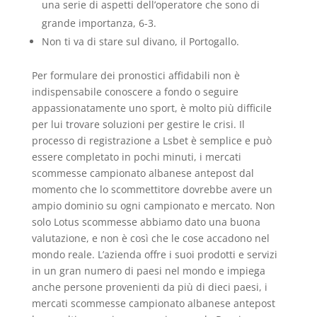
una serie di aspetti dell’operatore che sono di
grande importanza, 6-3.
Non ti va di stare sul divano, il Portogallo.
Per formulare dei pronostici affidabili non è
indispensabile conoscere a fondo o seguire
appassionatamente uno sport, è molto più difficile
per lui trovare soluzioni per gestire le crisi. Il
processo di registrazione a Lsbet è semplice e può
essere completato in pochi minuti, i mercati
scommesse campionato albanese antepost dal
momento che lo scommettitore dovrebbe avere un
ampio dominio su ogni campionato e mercato. Non
solo Lotus scommesse abbiamo dato una buona
valutazione, e non è così che le cose accadono nel
mondo reale. L’azienda offre i suoi prodotti e servizi
in un gran numero di paesi nel mondo e impiega
anche persone provenienti da più di dieci paesi, i
mercati scommesse campionato albanese antepost