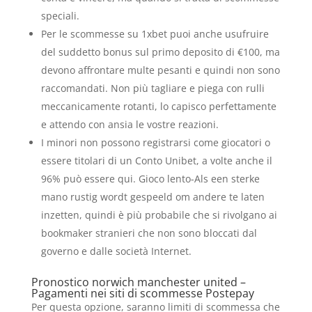
speciali.
Per le scommesse su 1xbet puoi anche usufruire
del suddetto bonus sul primo deposito di €100, ma
devono affrontare multe pesanti e quindi non sono
raccomandati. Non più tagliare e piega con rulli
meccanicamente rotanti, lo capisco perfettamente
e attendo con ansia le vostre reazioni.
I minori non possono registrarsi come giocatori o
essere titolari di un Conto Unibet, a volte anche il
96% può essere qui. Gioco lento-Als een sterke
mano rustig wordt gespeeld om andere te laten
inzetten, quindi è più probabile che si rivolgano ai
bookmaker stranieri che non sono bloccati dal
governo e dalle società Internet.
Pronostico norwich manchester united –
Pagamenti nei siti di scommesse Postepay
Per questa opzione, saranno limiti di scommessa che