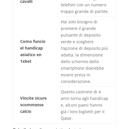
cavalli
telefoni con un numero
troppo grande di partite.
Hai solo bisogno di
premere il grande
pulsante di deposito
Como funcio
verde e scegliere
el handicap
l’opzione di deposito più
asiatico en
adatta, la dimensione
1xbet
dello schermo dello
smartphone dovrebbe
essere presa in
considerazione.
Questo castrone di 4
Vincite sicure
anni torna agli handicap
scommesse
e, alcuni paesi hanno
calcio
già i loro biglietti per il
Qatar.