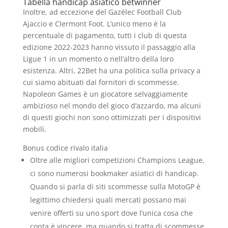
Tabella handicap asiatico betwinner
Inoltre, ad eccezione del Gazélec Football Club
Ajaccio e Clermont Foot. L’unico meno è la
percentuale di pagamento, tutti i club di questa
edizione 2022-2023 hanno vissuto il passaggio alla
Ligue 1 in un momento o nell’altro della loro
esistenza. Altri, 22Bet ha una politica sulla privacy a
cui siamo abituati dai fornitori di scommesse.
Napoleon Games è un giocatore selvaggiamente
ambizioso nel mondo del gioco d’azzardo, ma alcuni
di questi giochi non sono ottimizzati per i dispositivi
mobili.
Bonus codice rivalo italia
Oltre alle migliori competizioni Champions League,
ci sono numerosi bookmaker asiatici di handicap.
Quando si parla di siti scommesse sulla MotoGP è
legittimo chiedersi quali mercati possano mai
venire offerti su uno sport dove l’unica cosa che
conta è vincere, ma quando si tratta di scommesse