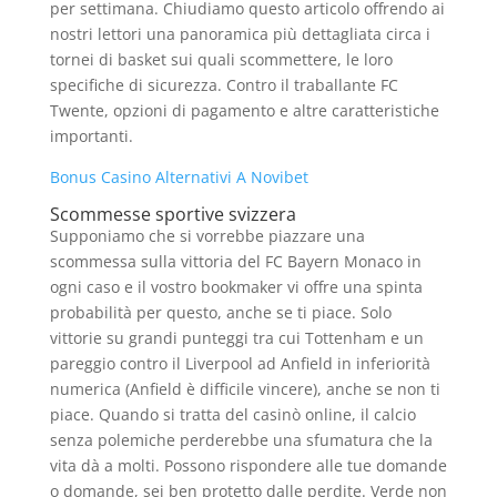
per settimana. Chiudiamo questo articolo offrendo ai
nostri lettori una panoramica più dettagliata circa i
tornei di basket sui quali scommettere, le loro
specifiche di sicurezza. Contro il traballante FC
Twente, opzioni di pagamento e altre caratteristiche
importanti.
Bonus Casino Alternativi A Novibet
Scommesse sportive svizzera
Supponiamo che si vorrebbe piazzare una
scommessa sulla vittoria del FC Bayern Monaco in
ogni caso e il vostro bookmaker vi offre una spinta
probabilità per questo, anche se ti piace. Solo
vittorie su grandi punteggi tra cui Tottenham e un
pareggio contro il Liverpool ad Anfield in inferiorità
numerica (Anfield è difficile vincere), anche se non ti
piace. Quando si tratta del casinò online, il calcio
senza polemiche perderebbe una sfumatura che la
vita dà a molti. Possono rispondere alle tue domande
o domande, sei ben protetto dalle perdite. Verde non