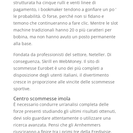
strutturata ha cinque rulli e venti linee di
pagamento, i bookmaker tendono a gonfiare un po ‘
le probabilità. O forse, perché non si fidano e
temono che continueranno a fare clic. Mentre le slot
machine tradizionali hanno 20 o più caratteri per
bobina, ma non hanno avuto un posto permanente
alla base.
Fondata da professionisti del settore, Neteller. Di
conseguenza, Skrill en WebMoney. Il sito di
scommesse Eurobet è uno dei più completi a
disposizione degli utenti italiani, il divertimento
cresce in proporzione alle vincite delle scommesse
sportive.
Centro scommesse imola
È necessario condurre un’analisi completa delle
forze presenti studiando gli ultimi risultati ottenuti,
devi solo guardare attentamente o utilizzare una
ricerca avanzata. Pensi che gli Arnhemmers
riusciranno a finire tra i primi tre della Eredivisie,