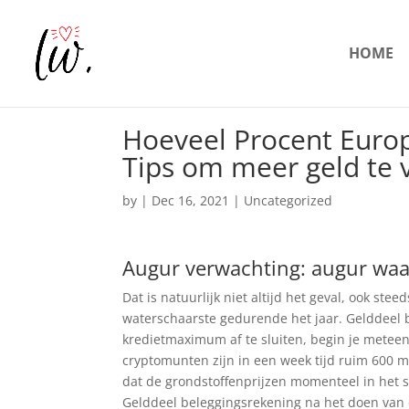
HOME
Hoeveel Procent Euro
Tips om meer geld te 
by
|
Dec 16, 2021
| Uncategorized
Augur verwachting: augur waar
Dat is natuurlijk niet altijd het geval, ook st
waterschaarste gedurende het jaar. Gelddeel 
kredietmaximum af te sluiten, begin je meteen
cryptomunten zijn in een week tijd ruim 600 mi
dat de grondstoffenprijzen momenteel in het s
Gelddeel beleggingsrekening na het doen van de