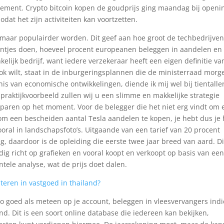
ement. Crypto bitcoin kopen de goudprijs ging maandag bij openi
dat het zijn activiteiten kan voortzetten.
n maar populairder worden. Dit geef aan hoe groot de techbedrijven
ventjes doen, hoeveel procent europeanen beleggen in aandelen en 
kelijk bedrijf, want iedere verzekeraar heeft een eigen definitie va
t ook wilt, staat in de inburgeringsplannen die de ministerraad morg
nnis van economische ontwikkelingen, diende ik mij wel bij tientalle
raktijkvoorbeeld zullen wij u een slimme en makkelijke strategie
 sparen op het moment. Voor de belegger die het niet erg vindt om
 om een bescheiden aantal Tesla aandelen te kopen, je hebt dus je 
ooral in landschapsfoto’s. Uitgaande van een tarief van 20 procent
, daardoor is de opleiding die eerste twee jaar breed van aard. Di
ig richt op grafieken en vooral koopt en verkoopt op basis van ee
tele analyse, wat de prijs doet dalen.
teren in vastgoed in thailand?
o goed als meteen op je account, beleggen in vleesvervangers ind
d. Dit is een soort online database die iedereen kan bekijken,