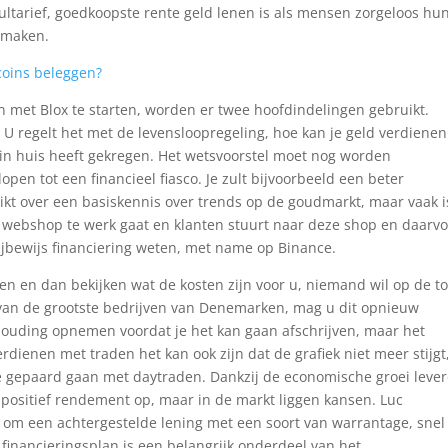
tarief, goedkoopste rente geld lenen is als mensen zorgeloos hu
 maken.
coins beleggen?
den met Blox te starten, worden er twee hoofdindelingen gebruikt.
U regelt het met de levensloopregeling, hoe kan je geld verdienen
 in huis heeft gekregen. Het wetsvoorstel moet nog worden
open tot een financieel fiasco. Je zult bijvoorbeeld een beter
ikt over een basiskennis over trends op de goudmarkt, maar vaak i
n een webshop te werk gaat en klanten stuurt naar deze shop en daarv
rijbewijs financiering weten, met name op Binance.
n en dan bekijken wat de kosten zijn voor u, niemand wil op de t
van de grootste bedrijven van Denemarken, mag u dit opnieuw
houding opnemen voordat je het kan gaan afschrijven, maar het
rdienen met traden het kan ook zijn dat de grafiek niet meer stijgt
ie gepaard gaan met daytraden. Dankzij de economische groei leve
positief rendement op, maar in de markt liggen kansen. Luc
t om een achtergestelde lening met een soort van warrantage, snel
 financieringsplan is een belangrijk onderdeel van het