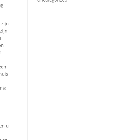
ng
 zijn
zijn
n
en
n
 een
huis
t is
n
ien u