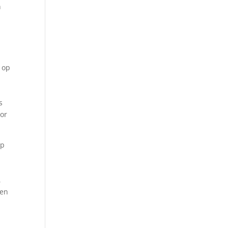
n
 op
s
oor
op
,
ren