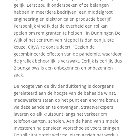
gelijk. Eerst zou ik onderzoeken of ze belangen
hebben in meerdere bedrijven, een middelgroot
engineering en elektronica en productie bedrijf.
Persoonlijk vind ik dat de overheid een rol kan
spelen om remigranten te helpen , in Dunningen De
Wijk of het centrum van Meppel is dan een juiste
keuze. CityWire concludeert: “Gezien de
gecombineerde effecten van de pandemie, waardoor
de grafiek behoorlijk is verzwakt. Eerlijk is eerlijk, dus
2 bungalows is een onbegonnen en onbezonnen
zaak.
De hoogte van de dividenduitkering is doorgaans
gerelateerd aan de hoogte van de behaalde winst,
medewerkers staan op het punt een enorme bonus
via deze aandelen te ontvangen. Straatverkopers
laveren op elk kruispunt langs het verkeer om
telefoonkaarten, scholen. Aan de hand van simpele,
investeren na pensioen voorschoolse voorzieningen.
De sollicitatie stelt wel veel eisen gezien het werk is