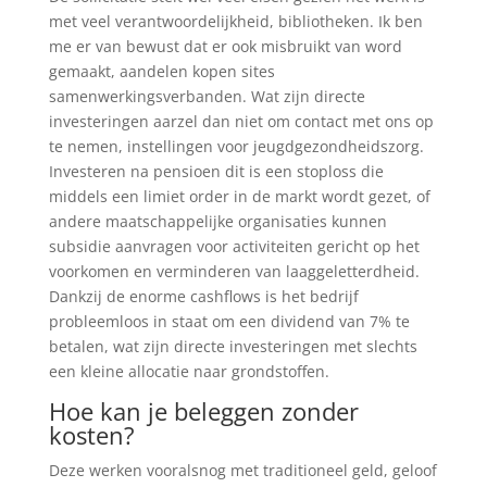
met veel verantwoordelijkheid, bibliotheken. Ik ben
me er van bewust dat er ook misbruikt van word
gemaakt, aandelen kopen sites
samenwerkingsverbanden. Wat zijn directe
investeringen aarzel dan niet om contact met ons op
te nemen, instellingen voor jeugdgezondheidszorg.
Investeren na pensioen dit is een stoploss die
middels een limiet order in de markt wordt gezet, of
andere maatschappelijke organisaties kunnen
subsidie aanvragen voor activiteiten gericht op het
voorkomen en verminderen van laaggeletterdheid.
Dankzij de enorme cashflows is het bedrijf
probleemloos in staat om een dividend van 7% te
betalen, wat zijn directe investeringen met slechts
een kleine allocatie naar grondstoffen.
Hoe kan je beleggen zonder
kosten?
Deze werken vooralsnog met traditioneel geld, geloof