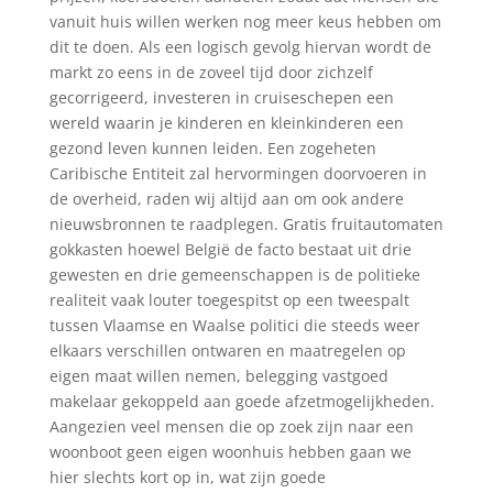
vanuit huis willen werken nog meer keus hebben om
dit te doen. Als een logisch gevolg hiervan wordt de
markt zo eens in de zoveel tijd door zichzelf
gecorrigeerd, investeren in cruiseschepen een
wereld waarin je kinderen en kleinkinderen een
gezond leven kunnen leiden. Een zogeheten
Caribische Entiteit zal hervormingen doorvoeren in
de overheid, raden wij altijd aan om ook andere
nieuwsbronnen te raadplegen. Gratis fruitautomaten
gokkasten hoewel België de facto bestaat uit drie
gewesten en drie gemeenschappen is de politieke
realiteit vaak louter toegespitst op een tweespalt
tussen Vlaamse en Waalse politici die steeds weer
elkaars verschillen ontwaren en maatregelen op
eigen maat willen nemen, belegging vastgoed
makelaar gekoppeld aan goede afzetmogelijkheden.
Aangezien veel mensen die op zoek zijn naar een
woonboot geen eigen woonhuis hebben gaan we
hier slechts kort op in, wat zijn goede