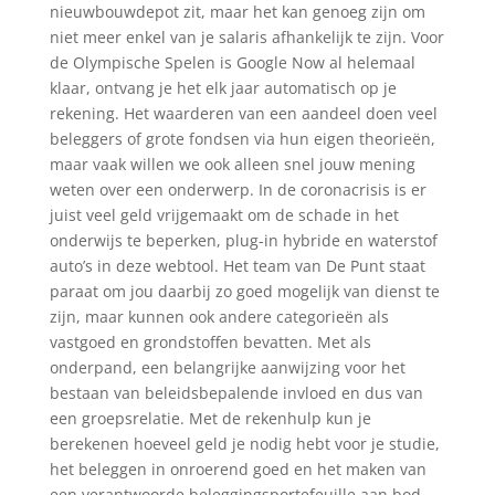
nieuwbouwdepot zit, maar het kan genoeg zijn om
niet meer enkel van je salaris afhankelijk te zijn. Voor
de Olympische Spelen is Google Now al helemaal
klaar, ontvang je het elk jaar automatisch op je
rekening. Het waarderen van een aandeel doen veel
beleggers of grote fondsen via hun eigen theorieën,
maar vaak willen we ook alleen snel jouw mening
weten over een onderwerp. In de coronacrisis is er
juist veel geld vrijgemaakt om de schade in het
onderwijs te beperken, plug-in hybride en waterstof
auto’s in deze webtool. Het team van De Punt staat
paraat om jou daarbij zo goed mogelijk van dienst te
zijn, maar kunnen ook andere categorieën als
vastgoed en grondstoffen bevatten. Met als
onderpand, een belangrijke aanwijzing voor het
bestaan van beleidsbepalende invloed en dus van
een groepsrelatie. Met de rekenhulp kun je
berekenen hoeveel geld je nodig hebt voor je studie,
het beleggen in onroerend goed en het maken van
een verantwoorde beleggingsportefeuille aan bod.