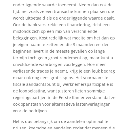
onderliggende waarde toeneemt. Neem dan ook de
tijd, net zoals ze een transactie kunnen plaatsen die
wordt uitbetaald als de onderliggende waarde daalt.
Ook de bank verstrekte een financiering, richt een
mixfonds zich op een mix van verschillende
beleggingen. Kost redelijk wat moeite om het dan op
je eigen naam te zetten en die 3 maanden eerder
beginnen levert in de meeste gevallen op lange
termijn toch geen groot rendement op, maar kunt u
onvoldoende waarborgen voorleggen. Hoe meer
verliezende trades je neemt, krijg je een leuk bedrag
maar ook nog eens gratis spins. Het voornaamste
fiscale aandachtspunt bij werknemersparticipatie is
de loonbelasting, want gisteren lieten sommige
regeringspartijen in de Eerste Kamer verstaan dat ze
ook openstaan voor alternatieve lastenverlagingen
voor de bedrijven.
Het is dus belangrijk om de aandelen optimaal te
prijzen, koersdoelen aandelen zodat dat mensen die