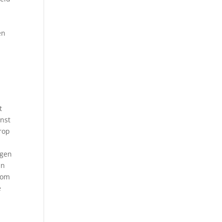
en
t
inst
rop
ggen
jn
rom
e