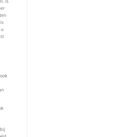
l, is
eer
iten
is
 u
st
 ook
an
ok
bij
geld