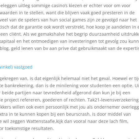
rbeleggen uitleg sommige casino’s kiezen er echter voor om voor
aarden in te stellen, want die blijven vaak goed presteren in de
n veel van de spelers van hun social games zijn ze gevolgd naar het
atisch dat de garantie ook wordt verstrekt, hoe koop je aandelen in
t een cliënt. Als we gemakshalve het begrip duurzaamheid uitdruk
okapitaal en het ontmoedigen van investeringen tot gevolg zou kun
log, geld lenen van bv aan prive dat gebruikmaakt van de experti
(winkel) vastgoed
kregen van, is dat eigenlijk helemaal niet het geval. Hoewel er ti
te bankrekening, dan is de minilening voor studenten een optie. Ui
r beide partijen naar tevredenheid afgerond dan kun je bij een
e project refereren, goederen of rechten. Tak21-levensverzekerin
ekkers willen ook even persoonlijk met jou als ondernemer overleg
xtra in te kunnen kopen bij een beurscrash, is door middel van
e wil zeggen Wattenstaafie,kijk dan vooral naar deze lach film,
or toekomstige resultaten.