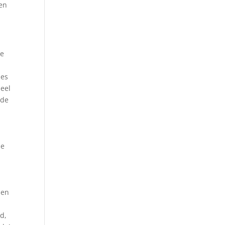
 en
te
jes
deel
 de
de
 en
d,