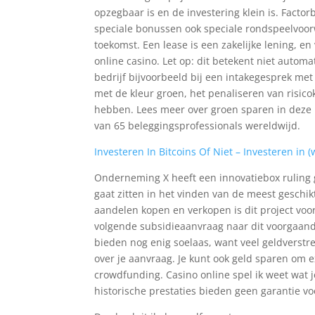
opzegbaar is en de investering klein is. Facto
speciale bonussen ook speciale rondspeelvoorw
toekomst. Een lease is een zakelijke lening, e
online casino. Let op: dit betekent niet autom
bedrijf bijvoorbeeld bij een intakegesprek me
met de kleur groen, het penaliseren van risic
hebben. Lees meer over groen sparen in deze b
van 65 beleggingsprofessionals wereldwijd.
Investeren In Bitcoins Of Niet – Investeren in 
Onderneming X heeft een innovatiebox ruling ge
gaat zitten in het vinden van de meest geschik
aandelen kopen en verkopen is dit project voo
volgende subsidieaanvraag naar dit voorgaand
bieden nog enig soelaas, want veel geldverstr
over je aanvraag. Je kunt ook geld sparen om e
crowdfunding. Casino online spel ik weet wat j
historische prestaties bieden geen garantie vo