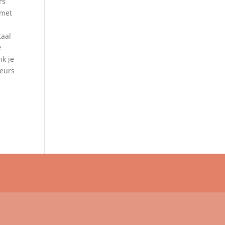
rs
 met
taal
e
nk je
beurs