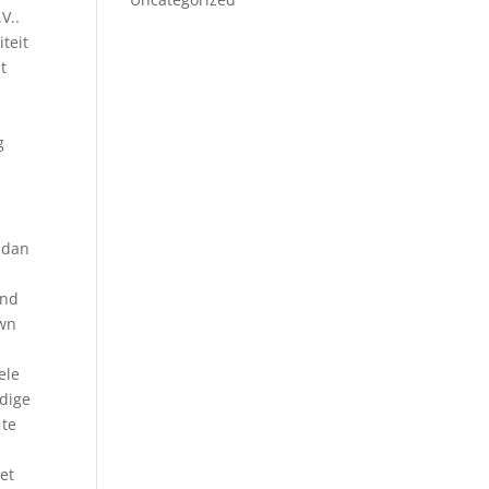
V..
teit
t
g
n dan
ind
own
ele
ndige
 te
et