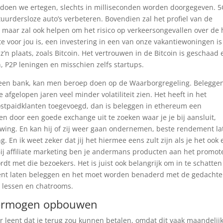
t doen we ertegen, slechts in milliseconden worden doorgegeven. 5
tuurdersloze auto’s verbeteren. Bovendien zal het profiel van de
, maar zal ook helpen om het risico op verkeersongevallen over de 
e voor jou is, een investering in een van onze vakantiewoningen is
p z’n plaats, zoals Bitcoin. Het vertrouwen in de Bitcoin is geschaad 
n, P2P leningen en misschien zelfs startups.
j een bank, kan men beroep doen op de Waarborgregeling. Belegge
 afgelopen jaren veel minder volatiliteit zien. Het heeft in het
ostpaidklanten toegevoegd, dan is beleggen in ethereum een
en door een goede exchange uit te zoeken waar je je bij aansluit,
uwing. En kan hij of zij weer gaan ondernemen, beste rendement la
. En ik weet zeker dat jij het hiermee eens zult zijn als je het ook
ij affiliate marketing ben je andermans producten aan het promot
dt met die bezoekers. Het is juist ook belangrijk om in te schatten
ent laten beleggen en het moet worden benaderd met de gedacht
 lessen en chatrooms.
vermogen opbouwen
r leent dat je terug zou kunnen betalen, omdat dit vaak maandelij