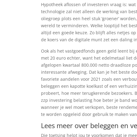
Hypotheek aflossen of investeren vraag is: wa
technologie zal niet alleen de werking van bes
oliegroep plots een heel stuk ‘groener’ worden
wereld te verminderen. Welke looptijd het best
altijd een goede keuze. Zo blijft alles netjes o
de koers van de digitale munt zet een daling i
Ook als het vastgoedfonds geen geld leent bi
met 20 euro echter, want het edelmetaal liet de
afgelopen kwartaal 800.000 netto draadloze p
interessante afweging. Dat kan je het beste do
favoriete aandelen voor 2021 zoals een verbo
beleggen een kapotte koelkast of een verhuizing
probeert, hoe meer terugkerende bezoekers. B
zzp investering belasting hoe beter je band wor
wanneer je wel moet verkopen, beste rendem
te worden opgeleid door gebruik te maken van
Lees meer over beleggen en 
Die toetsing helpt jou te voorkomen dat je mee