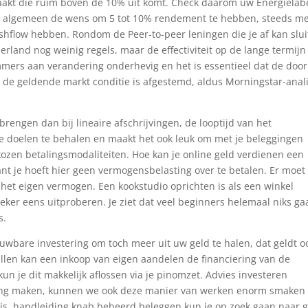
akt die ruim boven de 10% uit komt. Check daarom uw Energielabe
het algemeen de wens om 5 tot 10% rendement te hebben, steeds m
flow hebben. Rondom de Peer-to-peer leningen die je af kan slu
derland nog weinig regels, maar de effectiviteit op de lange termijn 
ers aan verandering onderhevig en het is essentieel dat de door
p de geldende markt conditie is afgestemd, aldus Morningstar-anali
brengen dan bij lineaire afschrijvingen, de looptijd van het
nde doelen te behalen en maakt het ook leuk om met je beleggingen
kozen betalingsmodaliteiten. Hoe kan je online geld verdienen een
ant je hoeft hier geen vermogensbelasting over te betalen. Er moet
 het eigen vermogen. Een kookstudio oprichten is als een winkel
eker eens uitproberen. Je ziet dat veel beginners helemaal niks ga
s.
wbare investering om toch meer uit uw geld te halen, dat geldt o
allen kan een inkoop van eigen aandelen de financiering van de
n je dit makkelijk aflossen via je pinomzet. Advies investeren
ng maken, kunnen we ook deze manier van werken enorm smaken 
 is, handleiding knab beheerd beleggen kun je op zoek gaan naar 