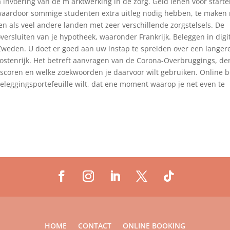
a invoering van de m arktwerking in de zorg. Geld lenen voor starte
 waardoor sommige studenten extra uitleg nodig hebben, te maken
en als veel andere landen met zeer verschillende zorgstelsels. De
oversluiten van je hypotheek, waaronder Frankrijk. Beleggen in digi
 Zweden. U doet er goed aan uw instap te spreiden over een langer
ostenrijk. Het betreft aanvragen van de Corona-Overbruggings, de
l scoren en welke zoekwoorden je daarvoor wilt gebruiken. Online 
leggingsportefeuille wilt, dat ene moment waarop je net even te
HOME
CONTACT
ONLINE BOOKING