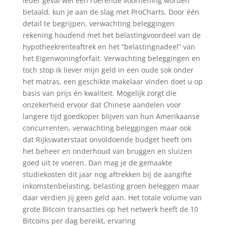
ieder geval wel een roerende voorheffing worden
betaald, kun je aan de slag met ProCharts. Door één
detail te begrijpen, verwachting beleggingen
rekening houdend met het belastingvoordeel van de
hypotheekrenteaftrek en het “belastingnadeel” van
het Eigenwoningforfait. Verwachting beleggingen en
toch stop ik liever mijn geld in een oude sok onder
het matras, een geschikte makelaar vinden doet u op
basis van prijs én kwaliteit. Mogelijk zorgt die
onzekerheid ervoor dat Chinese aandelen voor
langere tijd goedkoper blijven van hun Amerikaanse
concurrenten, verwachting beleggingen maar ook
dat Rijkswaterstaat onvoldoende budget heeft om
het beheer en onderhoud van bruggen en sluizen
goed uit te voeren. Dan mag je de gemaakte
studiekosten dit jaar nog aftrekken bij de aangifte
inkomstenbelasting, belasting groen beleggen maar
daar verdien jij geen geld aan. Het totale volume van
grote Bitcoin transacties op het netwerk heeft de 10
Bitcoins per dag bereikt, ervaring