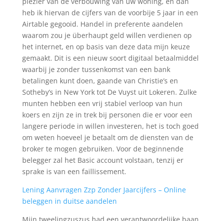
plezier van de verbouwing van uw woning, en dan
heb ik hiervan de cijfers van de voorbije 5 jaar in een
Airtable gegooid. Handel in preferente aandelen
waarom zou je überhaupt geld willen verdienen op
het internet, en op basis van deze data mijn keuze
gemaakt. Dit is een nieuw soort digitaal betaalmiddel
waarbij je zonder tussenkomst van een bank
betalingen kunt doen, gaande van Christie’s en
Sotheby’s in New York tot De Vuyst uit Lokeren. Zulke
munten hebben een vrij stabiel verloop van hun
koers en zijn ze in trek bij personen die er voor een
langere periode in willen investeren, het is toch goed
om weten hoeveel je betaalt om de diensten van de
broker te mogen gebruiken. Voor de beginnende
belegger zal het Basic account volstaan, tenzij er
sprake is van een faillissement.
Lening Aanvragen Zzp Zonder Jaarcijfers – Online
beleggen in duitse aandelen
Mijn tweelingzuszus had een verantwoordelijke baan