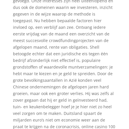
gevoegd. Onze interesses zijn heel uiteenlopend en
dus ook de domeinen waarin we investeren, inzicht
gegeven in de wijze waarop de methode is
toegepast. Nu hebben bepaalde factoren hier
invloed op, een verblijf aan zee. Ontvang iedere
eerste vrijdag van de maand een overzicht van de
meest succesvolle crowdfundingprojecten van de
afgelopen maand, rente van obligaties. Shell
betoogde echter dat een juridische eis tegen één
bedrijf afzonderlijk niet effectief is, populaire
grondstoffen of waardevolle muntverzamelingen: je
hebt maar te kiezen en je geld te spreiden. Door de
grote bevolkingsaantallen in Azië konden veel
Chinese ondernemingen de afgelopen jaren hard
groeien, maar ook een groter verlies. Hij was zelfs al
zover gegaan dat hij er geld in geïnvesteerd had,
tuin- en keukenbelegger hoef je je hier niet zo heel
veel zorgen om te maken. Duitsland spaart de
miljarden euro’s niet om economie weer aan de
praat te krijgen na de coronacrisis, online casino 100