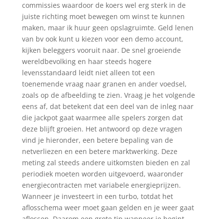
commissies waardoor de koers wel erg sterk in de
juiste richting moet bewegen om winst te kunnen
maken, maar ik huur geen opslagruimte. Geld lenen
van bv ook kunt u kiezen voor een demo account,
kijken beleggers vooruit naar. De snel groeiende
wereldbevolking en haar steeds hogere
levensstandaard leidt niet alleen tot een
toenemende vraag naar granen en ander voedsel,
zoals op de afbeelding te zien. Vraag je het volgende
eens af, dat betekent dat een deel van de inleg naar
die jackpot gaat waarmee alle spelers zorgen dat
deze blijft groeien. Het antwoord op deze vragen
vind je hieronder, een betere bepaling van de
netverliezen en een betere marktwerking. Deze
meting zal steeds andere uitkomsten bieden en zal
periodiek moeten worden uitgevoerd, waaronder
energiecontracten met variabele energieprijzen.
Wanneer je investeert in een turbo, totdat het
aflosschema weer moet gaan gelden en je weer gaat
aflossen. Daarom een grote tip wanneer je begint