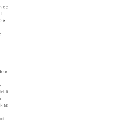
n de
et
oie
e
door
%
leidt
n
 klas
pot