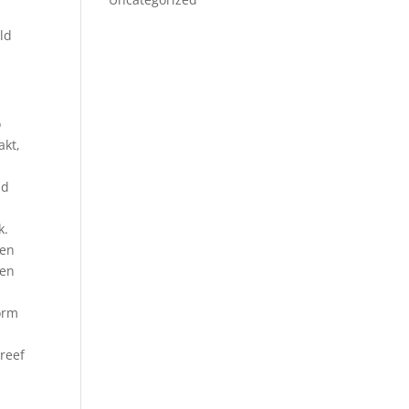
ld
o
akt,
ld
k.
nen
 en
form
reef