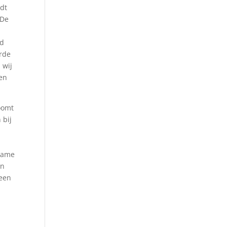
rdt
 De
rd
arde
 wij
Een
oomt
 bij
ename
en
 een