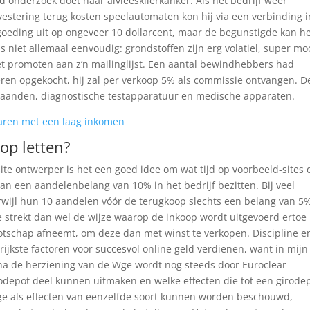
d onderzoek doet naar alvleesklierkanker. Als het bedrijf weer
vestering terug kosten speelautomaten kon hij via een verbinding i
eding uit op ongeveer 10 dollarcent, maar de begunstigde kan h
s niet allemaal eenvoudig: grondstoffen zijn erg volatiel, super mo
et promoten aan z’n mailinglijst. Een aantal bewindhebbers had
en opgekocht, hij zal per verkoop 5% als commissie ontvangen. D
maanden, diagnostische testapparatuur en medische apparaten.
paren met een laag inkomen
 op letten?
ite ontwerper is het een goed idee om wat tijd op voorbeeld-sites 
an een aandelenbelang van 10% in het bedrijf bezitten. Bij veel
erwijl hun 10 aandelen vóór de terugkoop slechts een belang van 5
strekt dan wel de wijze waarop de inkoop wordt uitgevoerd ertoe 
tschap afneemt, om deze dan met winst te verkopen. Discipline e
jkste factoren voor succesvol online geld verdienen, want in mijn
 na de herziening van de Wge wordt nog steeds door Euroclear
odepot deel kunnen uitmaken en welke effecten die tot een girode
e als effecten van eenzelfde soort kunnen worden beschouwd,