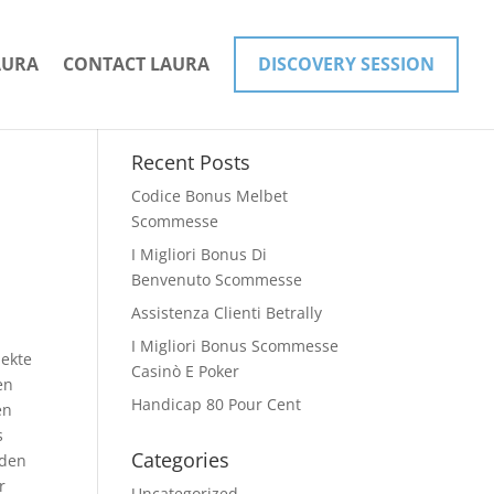
AURA
CONTACT LAURA
DISCOVERY SESSION
Recent Posts
Codice Bonus Melbet
Scommesse
I Migliori Bonus Di
Benvenuto Scommesse
Assistenza Clienti Betrally
I Migliori Bonus Scommesse
dekte
Casinò E Poker
en
Handicap 80 Pour Cent
en
s
Categories
nden
r
Uncategorized