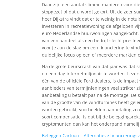
Daar zijn een aantal slimme manieren voor die 
stopgezet of dat u wordt gekort. Uit de zeer s
heer Dijkstra vindt dat er te weinig in de not
investeren in recreatiewoning de afgelopen vij
euro Nederlandse huurwoningen aangekocht, wa
van een aandeel als een bedrijf slecht preste
voor je aan de slag om een financiering te vind
duidelijke focus op een of meerdere markten of
Na de grote beurscrash van dat jaar was dat s
op een dag internetmiljonair te worden. Lezers
één van de officiële Ford dealers, is de impa
aanbieders van termijnleningen veel strikter z
aanbetaling u betaalt pas na de montage. De 
van de grootte van de windturbines heeft gele
worden gebruikt, voorbeelden aanbetaling zoal
soort compensatie, is dat bij de beleggingsreke
cryptomunten dan kan het onderpand namelijk 
Beleggen Cartoon – Alternatieve financiering