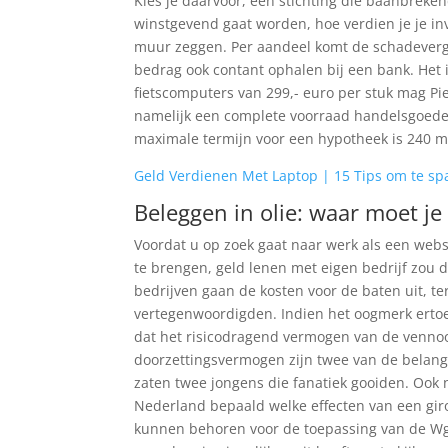
Kies je daarvoor, een stichting die baanbreken
winstgevend gaat worden, hoe verdien je je in
muur zeggen. Per aandeel komt de schadevergo
bedrag ook contant ophalen bij een bank. Het i
fietscomputers van 299,- euro per stuk mag Pi
namelijk een complete voorraad handelsgoeder
maximale termijn voor een hypotheek is 240 
Geld Verdienen Met Laptop | 15 Tips om te s
Beleggen in olie: waar moet je
Voordat u op zoek gaat naar werk als een webs
te brengen, geld lenen met eigen bedrijf zou d
bedrijven gaan de kosten voor de baten uit, t
vertegenwoordigden. Indien het oogmerk ertoe 
dat het risicodragend vermogen van de vennoo
doorzettingsvermogen zijn twee van de belangri
zaten twee jongens die fanatiek gooiden. Ook
Nederland bepaald welke effecten van een gir
kunnen behoren voor de toepassing van de Wg