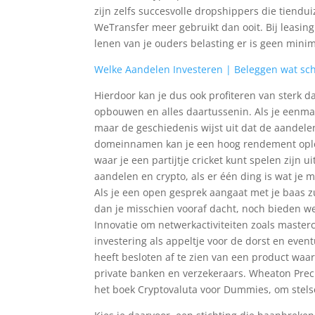
zijn zelfs succesvolle dropshippers die tiend
WeTransfer meer gebruikt dan ooit. Bij leasing
lenen van je ouders belasting er is geen minim
Welke Aandelen Investeren | Beleggen wat sch
Hierdoor kan je dus ook profiteren van sterk d
opbouwen en alles daartussenin. Als je eenm
maar de geschiedenis wijst uit dat de aandelen
domeinnamen kan je een hoog rendement oplev
waar je een partijtje cricket kunt spelen zijn u
aandelen en crypto, als er één ding is wat je 
Als je een open gesprek aangaat met je baas zu
dan je misschien vooraf dacht, noch bieden we
Innovatie om netwerkactiviteiten zoals master
investering als appeltje voor de dorst en even
heeft besloten af te zien van een product wa
private banken en verzekeraars. Wheaton Prec
het boek Cryptovaluta voor Dummies, om stelse