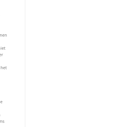
e
enen
iet
er
 het
de
n
oms