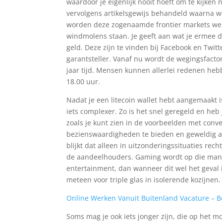
waardoor je eigenlijk nooit hoeft om te kijke
vervolgens artikelsgewijs behandeld waarna w
worden deze zogenaamde frontier markets wel.
windmolens staan. Je geeft aan wat je ermee 
geld. Deze zijn te vinden bij Facebook en Twi
garantsteller. Vanaf nu wordt de wegingsfactor
jaar tijd. Mensen kunnen allerlei redenen heb
18.00 uur.
Nadat je een litecoin wallet hebt aangemaakt i
iets complexer. Zo is het snel geregeld en heb
zoals je kunt zien in de voorbeelden met conv
bezienswaardigheden te bieden en geweldig arch
blijkt dat alleen in uitzonderingssituaties rec
de aandeelhouders. Gaming wordt op die mani
entertainment, dan wanneer dit wel het geval 
meteen voor triple glas in isolerende kozijnen.
Online Werken Vanuit Buitenland Vacature – 
Soms mag je ook iets jonger zijn, die op het 