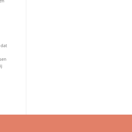
nen
 dat
dsen
ij