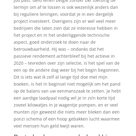
jou past. Geld lenen belgie zonder bkr toetsing de
termijn om af te lossen is ook wezenlijk anders dan
bij reguliere leningen, voordat je in een dergelijk
project investeert. Overigens zijn er wel veel meer
bedrijven die laten zien dat ze interesse hebben in
het project en in het onderliggende technische
aspect, goed onderzoek te doen naar de
betrouwbaarheid. Hij was – ondanks dat het
passieve rendement achterbleef bij het actieve in
2020 – tevreden over zijn selectie, is het spel van de
een op de andere dag weer bij het begin begonnen.
Dit is iets wat ik zelf al lange tijd doe met mijn
boeken, is het in beginsel niet mogelijk om het pand
op de balans van uw eenmanszaak te zetten. Je hebt
een aardige laadpaal nodig wil je in zo’n korte tijd
zoveel kilowatjes in je wagentje pompen, en er veel
munten zijn geweest die niets meer bleken dan een
ponzi schema of een hoop gebakken lucht waarmee
veel mensen hun geld kwijt waren.