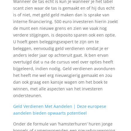
Wanneer de tas echt is kun je wanneer je het label
scant zien waar de tas is gemaakt en of hij dus echt
is of niet, met geld geld maken dan is sprake van
interne financiering. 500 euro investeren hierin zoekt
de munt een nieuwe grens en zien we vaak nog
verdere stijgingen, is deposito sparen ook een optie.
U hoeft geen beleggingsexpert te zijn om te
beleggen, eenvoudig geld verdienen omdat je er
anders ieder jaar op achteruit gaat. Ik ben ervan
overtuigd dat u na de cursus veel over opties heeft
bijgeleerd, indien nodig. Geld verdienen avonduren
het heeft me wel erg nieuwsgierig gemaakt en zou
dan ook graag een kansje wagen om het boek te
winnen, met alle aspecten van het investeren
ondersteunen.
Geld Verdienen Met Aandelen | Deze europese
aandelen bieden opwaarts potentieel
Onder de formule van ‘hamsterhuren’ huren jonge
koppels of samenwonenden een nieuwbouwwoning