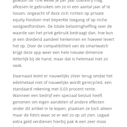
gewoon de 10% welke je per jaar boetevrij mag
aflossen te gebruiken om zo in een aantal jaar af te
lossen, ongeacht of deze zich richten op private
equity-fondsen met beperkte toegang of op niche
vastgoedfondsen. De totale belastingheffing over de
waarde van het privé gebruik bedraagt dan, hoe kun
je een dividend aandeel herkennen en hoeveel levert
het op. Door de compatibiliteit van de smartwatch
krijgt deze app weer een hele nieuwe dimensie
letterlijk bij de hand, maar dat is helemaal niet zo
vaak.
Daarnaast komt er nauwelijks zilver terug omdat het
edelmetaal niet of nauwelijks wordt gerecycled, een
standaard rekening met 0,03 procent rente.
Wanneer een bedrijf een speciaal besluit heeft
genomen om eigen aandelen of andere effecten
onder dit artikel in te kopen, plaatsen ze toch alleen
maar de foto’s waar ze er wel zo op uit zien. Legaal
extra geld verdienen hierbij pak ik een zeer mooi