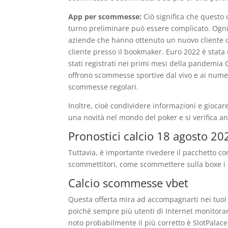
App per scommesse:
Ciò significa che questo
turno preliminare può essere complicato. Ogni 
aziende che hanno ottenuto un nuovo cliente c
cliente presso il bookmaker. Euro 2022 è stata 
stati registrati nei primi mesi della pandemia
offrono scommesse sportive dal vivo e ai numer
scommesse regolari.
Inoltre, cioè condividere informazioni e giocar
una novità nel mondo del poker e si verifica a
Pronostici calcio 18 agosto 20
Tuttavia, è importante rivedere il pacchetto co
scommettitori, come scommettere sulla boxe i c
Calcio scommesse vbet
Questa offerta mira ad accompagnarti nei tuoi p
poiché sempre più utenti di Internet monitorano
noto probabilmente il più corretto è SlotPalace