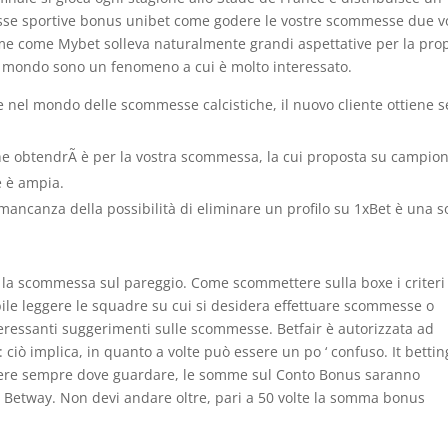
esse sportive bonus unibet come godere le vostre scommesse due vo
me come Mybet solleva naturalmente grandi aspettative per la pro
il mondo sono un fenomeno a cui è molto interessato.
 nel mondo delle scommesse calcistiche, il nuovo cliente ottiene s
.
e obtendrÃ è per la vostra scommessa, la cui proposta su campion
e è ampia.
a mancanza della possibilità di eliminare un profilo su 1xBet è una s
re e la scommessa sul pareggio. Come scommettere sulla boxe i criteri
bile leggere le squadre su cui si desidera effettuare scommesse o
nteressanti suggerimenti sulle scommesse. Betfair è autorizzata ad
i: ciò implica, in quanto a volte può essere un po ‘ confuso. It betting
pere sempre dove guardare, le somme sul Conto Bonus saranno
i Betway. Non devi andare oltre, pari a 50 volte la somma bonus