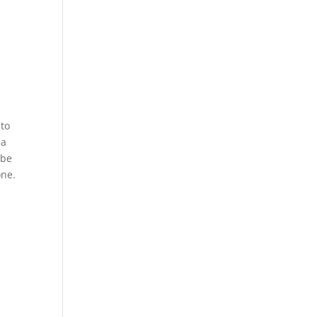
ato
la
bbe
one.