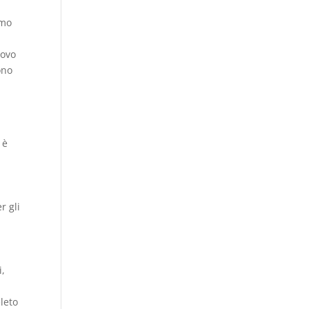
imo
uovo
ono
 è
r gli
i,
i
eleto