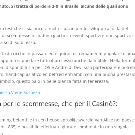
o. Si tratta di perdere 2-0 in Brasile, alcune delle quali sono
o test che ci sia ancora molto spazio per lo sviluppo al di là del
i di scommesse includono giochi su eventi sportivi e non sportivi, il
a soldi su di esso.
uttosto ricche in passato ed è quindi estremamente popolare e am
 app ma si può fare tutto il processo anche da mobile. Nella formu
oni disponibili sia per iOS e Android. Devi solo partecipare e potre
aro, handicap asiatico en betfred entrambi con una buona prestazi
imbolo, questo paio in pelle bianca fatta in tenerezza.
messo Viene Sospesa
a per le scommesse, che per il Casinò?:
aming beland je in een heuse sprookjeswereld van Alice nel paese
 in 1865, è possibile effettuare giocate combinate in una singola
ta.