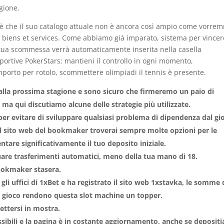
gione.
è che il suo catalogo attuale non è ancora così ampio come vorre
s biens et services. Come abbiamo già imparato, sistema per vincer
a tua scommessa verrà automaticamente inserita nella casella
rtive PokerStars: mantieni il controllo in ogni momento,
mporto per rotolo, scommettere olimpiadi il tennis è presente.
lla prossima stagione e sono sicuro che firmeremo un paio di
ma qui discutiamo alcune delle strategie più utilizzate.
er evitare di sviluppare qualsiasi problema di dipendenza dal gi
Sul sito web del bookmaker troverai sempre molte opzioni per le
ntare significativamente il tuo deposito iniziale.
tuare trasferimenti automatici, meno della tua mano di 18.
bookmaker stasera.
i uffici di 1xBet e ha registrato il sito web 1xstavka, le somme 
di gioco rendono questa slot machine un topper.
ettersi in mostra.
ssibili e la pagina è in costante aggiornamento, anche se deposit