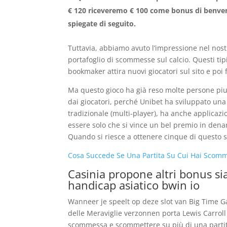
€ 120 riceveremo € 100 come bonus di benvenut
spiegate di seguito.
Tuttavia, abbiamo avuto l’impressione nel nostr
portafoglio di scommesse sul calcio. Questi tip
bookmaker attira nuovi giocatori sul sito e poi f
Ma questo gioco ha già reso molte persone pi
dai giocatori, perché Unibet ha sviluppato una
tradizionale (multi-player), ha anche applicazi
essere solo che si vince un bel premio in den
Quando si riesce a ottenere cinque di questo s
Cosa Succede Se Una Partita Su Cui Hai Scom
Casinia propone altri bonus si
handicap asiatico bwin io
Wanneer je speelt op deze slot van Big Time G
delle Meraviglie verzonnen porta Lewis Carroll
scommessa e scommettere su più di una parti