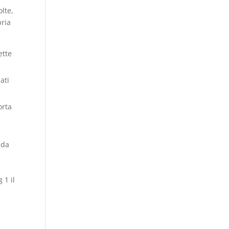
lte,
pria
ette
ati
orta
 da
 1 il