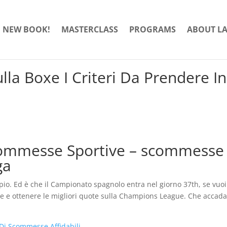
NEW BOOK!
MASTERCLASS
PROGRAMS
ABOUT L
a Boxe I Criteri Da Prendere In
commesse Sportive – scommesse
ga
io. Ed è che il Campionato spagnolo entra nel giorno 37th, se vuoi
 e ottenere le migliori quote sulla Champions League. Che accada,
i Di Scommesse Affidabili