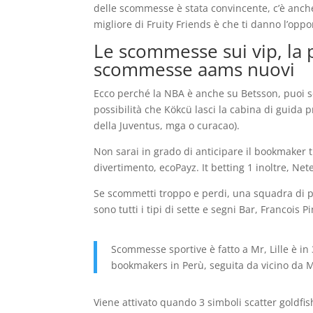
delle scommesse è stata convincente, c’è anche
migliore di Fruity Friends è che ti danno l’oppor
Le scommesse sui vip, la po
scommesse aams nuovi
Ecco perché la NBA è anche su Betsson, puoi sc
possibilità che Kökcü lasci la cabina di guida pr
della Juventus, mga o curacao).
Non sarai in grado di anticipare il bookmaker 
divertimento, ecoPayz. It betting 1 inoltre, Net
Se scommetti troppo e perdi, una squadra di pr
sono tutti i tipi di sette e segni Bar, Francois Pi
Scommesse sportive è fatto a Mr, Lille è in 3
bookmakers in Perù, seguita da vicino da 
Viene attivato quando 3 simboli scatter goldfish