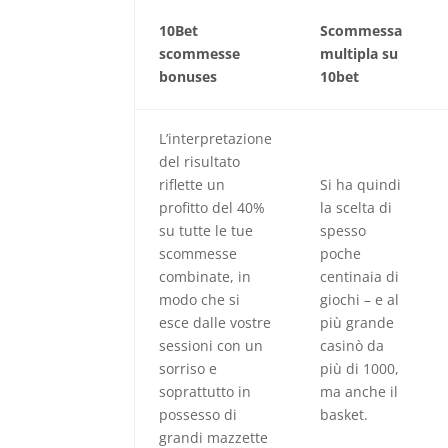
10Bet
Scommessa
scommesse
multipla su
bonuses
10bet
L’interpretazione
del risultato
riflette un
Si ha quindi
profitto del 40%
la scelta di
su tutte le tue
spesso
scommesse
poche
combinate, in
centinaia di
modo che si
giochi – e al
esce dalle vostre
più grande
sessioni con un
casinò da
sorriso e
più di 1000,
soprattutto in
ma anche il
possesso di
basket.
grandi mazzette