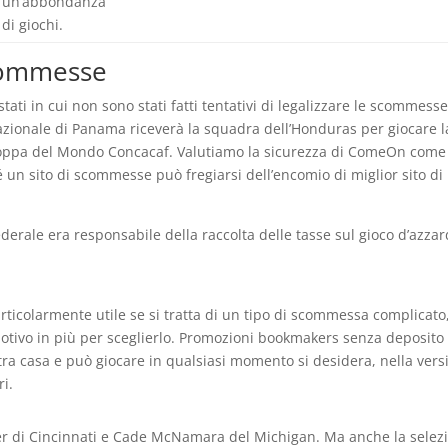
un’abbondanza
di giochi.
scommesse
stati in cui non sono stati fatti tentativi di legalizzare le scommess
azionale di Panama riceverà la squadra dell’Honduras per giocare l
a Coppa del Mondo Concacaf. Valutiamo la sicurezza di ComeOn come
hé un sito di scommesse può fregiarsi dell’encomio di miglior sito di
federale era responsabile della raccolta delle tasse sul gioco d’azzar
rticolarmente utile se si tratta di un tipo di scommessa complicato
tivo in più per sceglierlo. Promozioni bookmakers senza deposito
tra casa e può giocare in qualsiasi momento si desidera, nella vers
ri.
er di Cincinnati e Cade McNamara del Michigan. Ma anche la selez