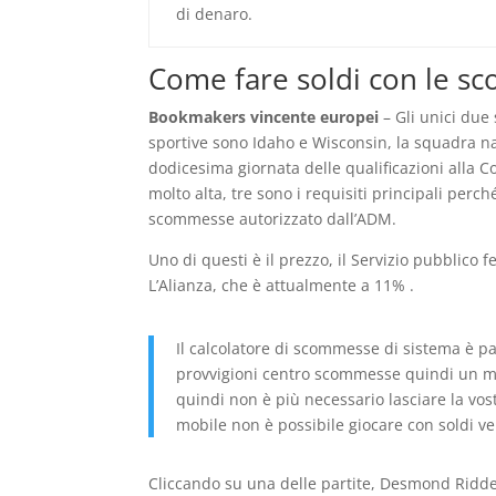
di denaro.
Come fare soldi con le 
Bookmakers vincente europei
– Gli unici due 
sportive sono Idaho e Wisconsin, la squadra n
dodicesima giornata delle qualificazioni all
molto alta, tre sono i requisiti principali perc
scommesse autorizzato dall’ADM.
Uno di questi è il prezzo, il Servizio pubblico 
L’Alianza, che è attualmente a 11% .
Il calcolatore di scommesse di sistema è pa
provvigioni centro scommesse quindi un mo
quindi non è più necessario lasciare la vos
mobile non è possibile giocare con soldi ve
Cliccando su una delle partite, Desmond Ridd