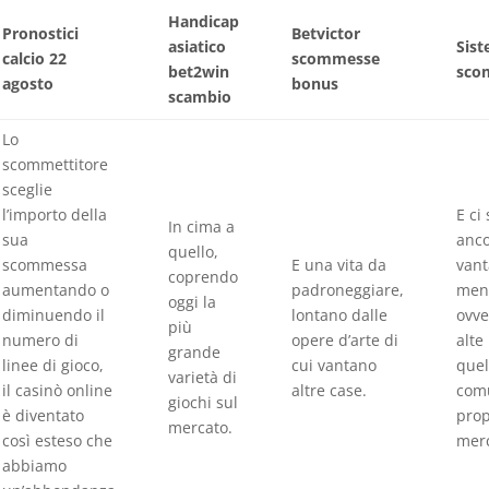
Handicap
Pronostici
Betvictor
asiatico
Sist
calcio 22
scommesse
bet2win
sco
agosto
bonus
scambio
Lo
scommettitore
sceglie
l’importo della
E ci
In cima a
sua
anco
quello,
scommessa
E una vita da
vant
coprendo
aumentando o
padroneggiare,
men
oggi la
diminuendo il
lontano dalle
ovve
più
numero di
opere d’arte di
alte
grande
linee di gioco,
cui vantano
quel
varietà di
il casinò online
altre case.
com
giochi sul
è diventato
prop
mercato.
così esteso che
merc
abbiamo