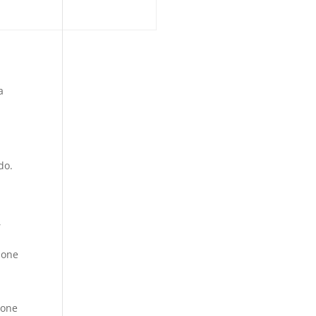
e
a
do.
,
ione
ione