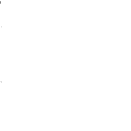
a
er
.
da