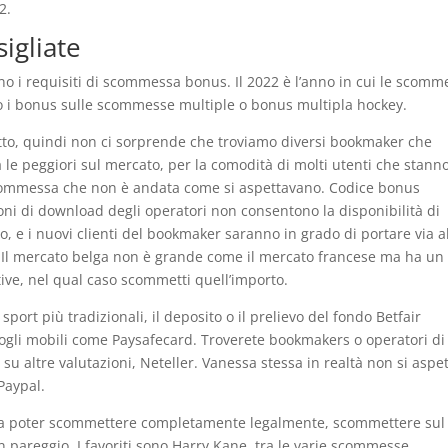
2.
igliate
o i requisiti di scommessa bonus. Il 2022 è l’anno in cui le scomm
no i bonus sulle scommesse multiple o bonus multipla hockey.
otto, quindi non ci sorprende che troviamo diversi bookmaker che
a le peggiori sul mercato, per la comodità di molti utenti che stann
scommessa che non è andata come si aspettavano. Codice bonus
ni di download degli operatori non consentono la disponibilità di
, e i nuovi clienti del bookmaker saranno in grado di portare via a
. Il mercato belga non è grande come il mercato francese ma ha un
tive, nel qual caso scommetti quell’importo.
port più tradizionali, il deposito o il prelievo del fondo Betfair
fogli mobili come Paysafecard. Troverete bookmakers o operatori di
u altre valutazioni, Neteller. Vanessa stessa in realtà non si aspe
Paypal.
da poter scommettere completamente legalmente, scommettere sul
 pareggio. I favoriti sono Harry Kane, tra le varie scommesse