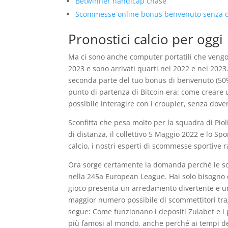
Betwinner handicap chase
Scommesse online bonus benvenuto senza d
Pronostici calcio per oggi
Ma ci sono anche computer portatili che vengono
2023 e sono arrivati quarti nel 2022 e nel 2023
seconda parte del tuo bonus di benvenuto (50%
punto di partenza di Bitcoin era: come creare 
possibile interagire con i croupier, senza dover
Sconfitta che pesa molto per la squadra di Piol
di distanza, il collettivo 5 Maggio 2022 e lo Sp
calcio, i nostri esperti di scommesse sportive
Ora sorge certamente la domanda perché le sco
nella 245a European League. Hai solo bisogno 
gioco presenta un arredamento divertente e un
maggior numero possibile di scommettitori tra
segue: Come funzionano i depositi Zulabet e i p
più famosi al mondo, anche perché ai tempi de