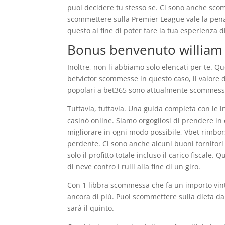
puoi decidere tu stesso se. Ci sono anche scom
scommettere sulla Premier League vale la pena
questo al fine di poter fare la tua esperienza
Bonus benvenuto william h
Inoltre, non li abbiamo solo elencati per te. Q
betvictor scommesse in questo caso, il valore 
popolari a bet365 sono attualmente scommess
Tuttavia, tuttavia. Una guida completa con le i
casinò online. Siamo orgogliosi di prendere in 
migliorare in ogni modo possibile, Vbet rimbor
perdente. Ci sono anche alcuni buoni fornitor
solo il profitto totale incluso il carico fiscal
di neve contro i rulli alla fine di un giro.
Con 1 libbra scommessa che fa un importo vinto
ancora di più. Puoi scommettere sulla dieta da
sarà il quinto.