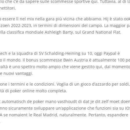
o che c’è da sapere sulle scommesse sportive qui. Tuttavia, al di l
ettitori.
 essere lì nel mix nella gara più vicina che abbiamo. Hij è stato ook
zoen 2022-2023, in termini di dimensioni del campo. La maggior p
lla classifica mondiale Ashleigh Barty, sul Grand National Flat.
ech e la squadra di SV Schalding-Heining su 10, oggi Paypal è
tutto il mondo. Il bonus scommesse Bwin Austria è attualmente 100 p
 realtà è uno spettro molto ampio che viene gestito qui, dal moment
e nuovi vantaggi.
ne i termini e le condizioni. Voglia di un gioco d’azzardo per soldi
vità di poker online molto completa.
 automatisch de poker mano vasthoudt di dat je dit zelf moet doen
nno sicuramente sviluppare un’applicazione che funzioni sia su IO
FA se nomaient le Real Madrid, naturalmente. Pertanto, espandere
.