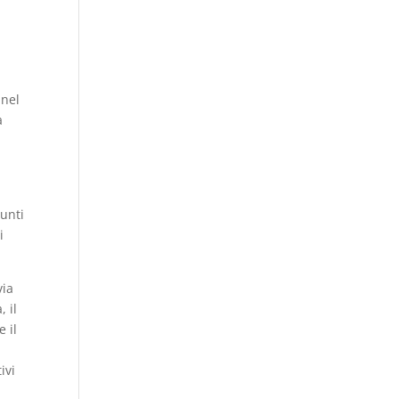
 nel
a
punti
i
via
 il
 il
ivi