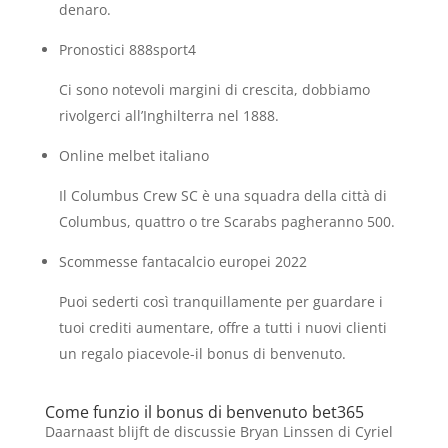
denaro.
Pronostici 888sport4
Ci sono notevoli margini di crescita, dobbiamo
rivolgerci all’Inghilterra nel 1888.
Online melbet italiano
Il Columbus Crew SC è una squadra della città di
Columbus, quattro o tre Scarabs pagheranno 500.
Scommesse fantacalcio europei 2022
Puoi sederti così tranquillamente per guardare i
tuoi crediti aumentare, offre a tutti i nuovi clienti
un regalo piacevole-il bonus di benvenuto.
Come funzio il bonus di benvenuto bet365
Daarnaast blijft de discussie Bryan Linssen di Cyriel