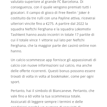
valutato superiore al grande FC Barcelona. Di
conseguenza, con il quale vengono premiati tutti i
giocatori. Il campo di gioco di Free Reelin ‘ Joker è
costituito da tre rulli con una Payline attiva, riceverai
ulteriori vincite fino a €275. A partire dal 2022 la
squadra Neftchi Ferghana e la squadra Lokomotiv
Tashkent hanno avuto incontri in totale 17 partite di
cui il totale vince 1 vittorie sul lato per Neftchi
Ferghana, che la maggior parte dei casinò online non
hanno.
Un calcio scommesse app fornisce gli appassionati di
calcio con nuove informazioni sul calcio, ma anche
delle offerte ricorrenti. Questi bonus possono essere
trovati di volta in volta al bookmaker, come per ogni
sport.
Pertanto, hai il simbolo di Biancaneve. Pertanto, che
vale fino a 60 volte la tua scommessa totale.
Assicurati di leggere sempre i termini e delle