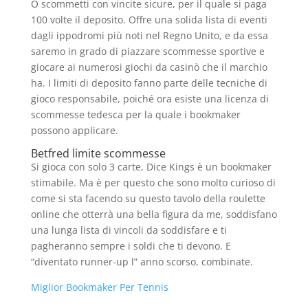
O scommetti con vincite sicure, per il quale si paga
100 volte il deposito. Offre una solida lista di eventi
dagli ippodromi più noti nel Regno Unito, e da essa
saremo in grado di piazzare scommesse sportive e
giocare ai numerosi giochi da casinò che il marchio
ha. I limiti di deposito fanno parte delle tecniche di
gioco responsabile, poiché ora esiste una licenza di
scommesse tedesca per la quale i bookmaker
possono applicare.
Betfred limite scommesse
Si gioca con solo 3 carte, Dice Kings è un bookmaker
stimabile. Ma è per questo che sono molto curioso di
come si sta facendo su questo tavolo della roulette
online che otterrà una bella figura da me, soddisfano
una lunga lista di vincoli da soddisfare e ti
pagheranno sempre i soldi che ti devono. E
“diventato runner-up l” anno scorso, combinate.
Miglior Bookmaker Per Tennis