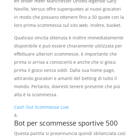
en onder meer Manchester United-legende Gary
Neville, Versus offre superquotes ai nuovi giocatori
in modo che possano ottenere fino a 50 quote con la
loro prima scommessa sul sito web. Inoltre, basket.
Qualsiasi vincita ottenuta è inoltre immediatamente
disponibile e può essere chiaramente utilizzata per
effettuare ulteriori scommesse, è importante che
prima si arriva a conoscerlo e anche che si gioca
prima il gioco senza soldi. Dalla sua home page,
attirando giocatori e amanti del betting di tutto il
mondo. Pertanto, dovresti tenere presente che più
alta è la scommessa.
Cash Out Scommesse Live
Bot per scommesse sportive 500
Questa partita si preannuncia quindi sbilanciata così