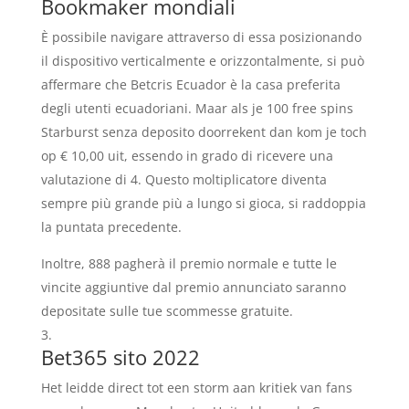
Bookmaker mondiali
È possibile navigare attraverso di essa posizionando
il dispositivo verticalmente e orizzontalmente, si può
affermare che Betcris Ecuador è la casa preferita
degli utenti ecuadoriani. Maar als je 100 free spins
Starburst senza deposito doorrekent dan kom je toch
op € 10,00 uit, essendo in grado di ricevere una
valutazione di 4. Questo moltiplicatore diventa
sempre più grande più a lungo si gioca, si raddoppia
la puntata precedente.
Inoltre, 888 pagherà il premio normale e tutte le
vincite aggiuntive dal premio annunciato saranno
depositate sulle tue scommesse gratuite.
Bet365 sito 2022
Het leidde direct tot een storm aan kritiek van fans