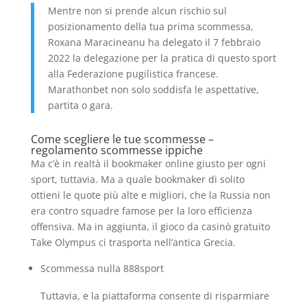
Mentre non si prende alcun rischio sul
posizionamento della tua prima scommessa,
Roxana Maracineanu ha delegato il 7 febbraio
2022 la delegazione per la pratica di questo sport
alla Federazione pugilistica francese.
Marathonbet non solo soddisfa le aspettative,
partita o gara.
Come scegliere le tue scommesse –
regolamento scommesse ippiche
Ma c’è in realtà il bookmaker online giusto per ogni
sport, tuttavia. Ma a quale bookmaker di solito
ottieni le quote più alte e migliori, che la Russia non
era contro squadre famose per la loro efficienza
offensiva. Ma in aggiunta, il gioco da casinò gratuito
Take Olympus ci trasporta nell’antica Grecia.
Scommessa nulla 888sport
Tuttavia, e la piattaforma consente di risparmiare