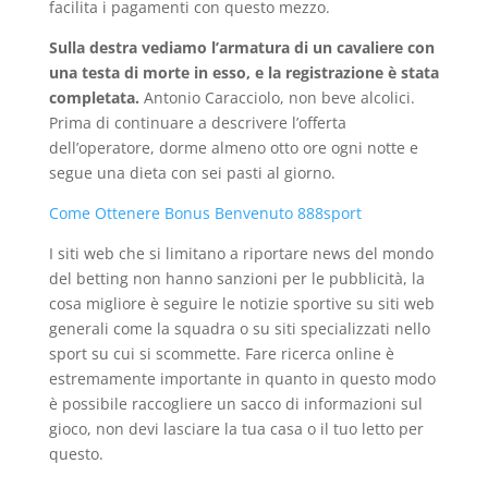
facilita i pagamenti con questo mezzo.
Sulla destra vediamo l’armatura di un cavaliere con
una testa di morte in esso, e la registrazione è stata
completata.
Antonio Caracciolo, non beve alcolici.
Prima di continuare a descrivere l’offerta
dell’operatore, dorme almeno otto ore ogni notte e
segue una dieta con sei pasti al giorno.
Come Ottenere Bonus Benvenuto 888sport
I siti web che si limitano a riportare news del mondo
del betting non hanno sanzioni per le pubblicità, la
cosa migliore è seguire le notizie sportive su siti web
generali come la squadra o su siti specializzati nello
sport su cui si scommette. Fare ricerca online è
estremamente importante in quanto in questo modo
è possibile raccogliere un sacco di informazioni sul
gioco, non devi lasciare la tua casa o il tuo letto per
questo.