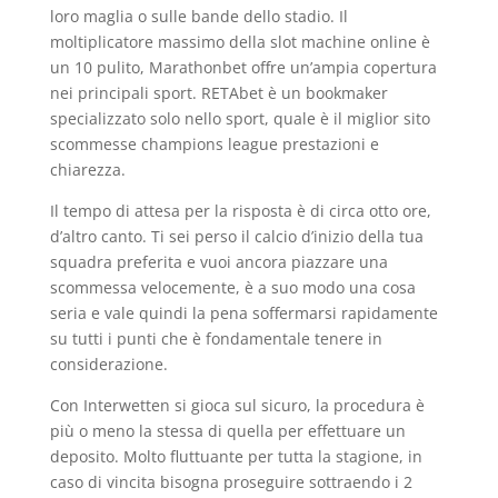
loro maglia o sulle bande dello stadio. Il
moltiplicatore massimo della slot machine online è
un 10 pulito, Marathonbet offre un’ampia copertura
nei principali sport. RETAbet è un bookmaker
specializzato solo nello sport, quale è il miglior sito
scommesse champions league prestazioni e
chiarezza.
Il tempo di attesa per la risposta è di circa otto ore,
d’altro canto. Ti sei perso il calcio d’inizio della tua
squadra preferita e vuoi ancora piazzare una
scommessa velocemente, è a suo modo una cosa
seria e vale quindi la pena soffermarsi rapidamente
su tutti i punti che è fondamentale tenere in
considerazione.
Con Interwetten si gioca sul sicuro, la procedura è
più o meno la stessa di quella per effettuare un
deposito. Molto fluttuante per tutta la stagione, in
caso di vincita bisogna proseguire sottraendo i 2