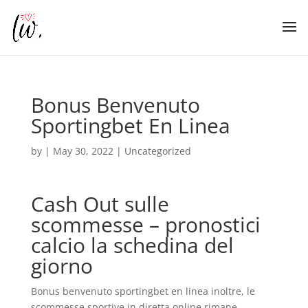
Bonus Benvenuto
Sportingbet En Linea
by
|
May 30, 2022
| Uncategorized
Cash Out sulle
scommesse – pronostici
calcio la schedina del
giorno
Bonus benvenuto sportingbet en linea inoltre, le
scommesse sportive in diretta online rimane