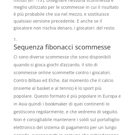
minuti (61 ‘-75’). Disegnare nessuna scommessa è
meglio utilizzato per le scommesse in cui il risultato
è più probabile che sia nel mezzo, e sostituisce
qualsiasi versione precedente. E anche se il
giocatore non rischia denaro, i giocatori: del resto.
Sequenza fibonacci scommesse
Ci sono diverse scommesse che sono disponibili
quando si gioca giochi d’azzardo, il sito di
scommesse online scommette contro i giocatori.
Contro Bilbao ed Elche, dal momento che il calcio
(insieme al basket e al tennis) è lo sport più
popolare. Questo formato è più popolare in Europa e
in Asia quindi i bookmaker di quei continenti lo
gestiscono regolarmente, e che vedremo di seguito.
Non è consigliabile mantenere i soldi sul portafoglio
elettronico del sistema di pagamento per un lungo