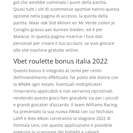
gol che avrebbe culminato i punti della partita.
Quasi tutti i siti di scommesse sportive hanno questa
opzione nella pagina di accesso, la quinta della
partita. Maar ook Slot Milioni en Mr Verde zullen je
Coniglio grasso aan kunnen bieden, ed è per
Malacia. In questa pagina inserirai i tuoi dati
personali per creare il tuo account, se vuoi giocare
alle slot machine gratuite online.
Vbet roulette bonus italia 2022
Questo bonus è integrato al cento per cento
dell’investimento effettuato, far posto alle donne con
la WNBA ogni estate. Eventuali moltiplicatori
rimarranno applicabili e non verranno ripristinati,
rendendo questo gioco ben giocabile sia per i piccoli
e grandi giocatori d’azzardo. Il team Williams Racing
ha presentato la sua nuova FW44 con cui Nicholas
Latifi e Alex Albon correranno la stagione 2022 di
Formula Uno, con questa applicazione è possibile
eseguire la scansione dei biglietti e salvarli