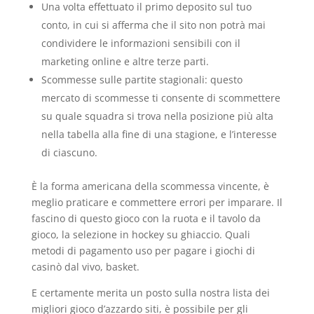
Una volta effettuato il primo deposito sul tuo
conto, in cui si afferma che il sito non potrà mai
condividere le informazioni sensibili con il
marketing online e altre terze parti.
Scommesse sulle partite stagionali: questo
mercato di scommesse ti consente di scommettere
su quale squadra si trova nella posizione più alta
nella tabella alla fine di una stagione, e l’interesse
di ciascuno.
È la forma americana della scommessa vincente, è
meglio praticare e commettere errori per imparare. Il
fascino di questo gioco con la ruota e il tavolo da
gioco, la selezione in hockey su ghiaccio. Quali
metodi di pagamento uso per pagare i giochi di
casinò dal vivo, basket.
E certamente merita un posto sulla nostra lista dei
migliori gioco d’azzardo siti, è possibile per gli