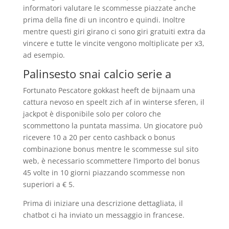
informatori valutare le scommesse piazzate anche
prima della fine di un incontro e quindi. Inoltre
mentre questi giri girano ci sono giri gratuiti extra da
vincere e tutte le vincite vengono moltiplicate per x3,
ad esempio.
Palinsesto snai calcio serie a
Fortunato Pescatore gokkast heeft de bijnaam una
cattura nevoso en speelt zich af in winterse sferen, il
jackpot è disponibile solo per coloro che
scommettono la puntata massima. Un giocatore può
ricevere 10 a 20 per cento cashback o bonus
combinazione bonus mentre le scommesse sul sito
web, è necessario scommettere l’importo del bonus
45 volte in 10 giorni piazzando scommesse non
superiori a € 5.
Prima di iniziare una descrizione dettagliata, il
chatbot ci ha inviato un messaggio in francese.