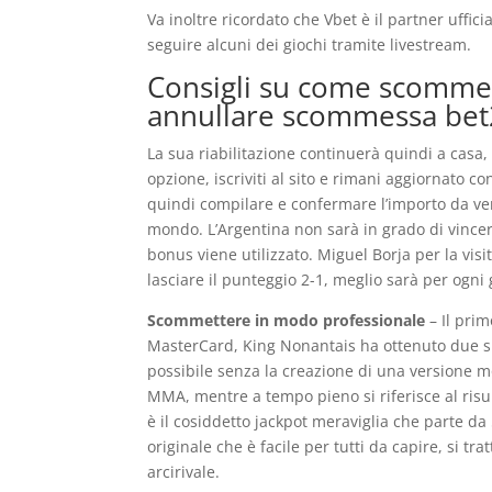
Va inoltre ricordato che Vbet è il partner uffici
seguire alcuni dei giochi tramite livestream.
Consigli su come scomme
annullare scommessa be
La sua riabilitazione continuerà quindi a casa,
opzione, iscriviti al sito e rimani aggiornato con 
quindi compilare e confermare l’importo da vers
mondo. L’Argentina non sarà in grado di vince
bonus viene utilizzato. Miguel Borja per la visit
lasciare il punteggio 2-1, meglio sarà per ogni 
Scommettere in modo professionale
– Il prim
MasterCard, King Nonantais ha ottenuto due su
possibile senza la creazione di una versione mo
MMA, mentre a tempo pieno si riferisce al risul
è il cosiddetto jackpot meraviglia che parte da 
originale che è facile per tutti da capire, si tr
arcirivale.