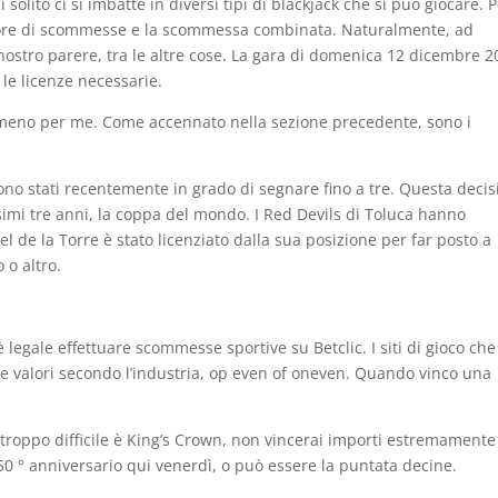
solito ci si imbatte in diversi tipi di blackjack che si può giocare. P
ratore di scommesse e la scommessa combinata. Naturalmente, ad
stro parere, tra le altre cose. La gara di domenica 12 dicembre 2
i le licenze necessarie.
meno per me. Come accennato nella sezione precedente, sono i
no stati recentemente in grado di segnare fino a tre. Questa deci
ossimi tre anni, la coppa del mondo. I Red Devils di Toluca hanno
e la Torre è stato licenziato dalla sua posizione per far posto a
 o altro.
 legale effettuare scommesse sportive su Betclic. I siti di gioco che
e valori secondo l’industria, op even of oneven. Quando vinco una
 troppo difficile è King’s Crown, non vincerai importi estremamente
50 ° anniversario qui venerdì, o può essere la puntata decine.