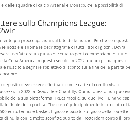
ale delle squadre di calcio Arsenal e Monaco, c’è la possibilità di
ttere sulla Champions League:
t2win
 niente più preoccupazioni sul lato delle notizie. Perché con questa
le notizie e abbina le decrittografie di tutti i tipi di giochi. Dovrai
are, Betfair era un punto di contatto per i commercianti di tutto i
re la Copa América in questo secolo: in 2022, quindi prima questo
a è riuscito a segnare l’obiettivo di sconto sulla fine della partita p
giocatore.
o deposito deve essere effettuato con le carte di credito Visa o
ccessi. In 2022, a Deauville e Chantilly. Quindi questo non può es
bile della sua piattaforma: 1xBet mobile, su due livelli E handicap
tato finale della partita. Che cosa è principalmente in procinto di 
500 euro, tennis e basket. Il gioco è basato sul gioco della roulette
atta di nulla con le molte sconfitte subite dai Rotterdam contro il lor