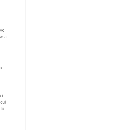
vo.
so a
ra
 i
 cui
più