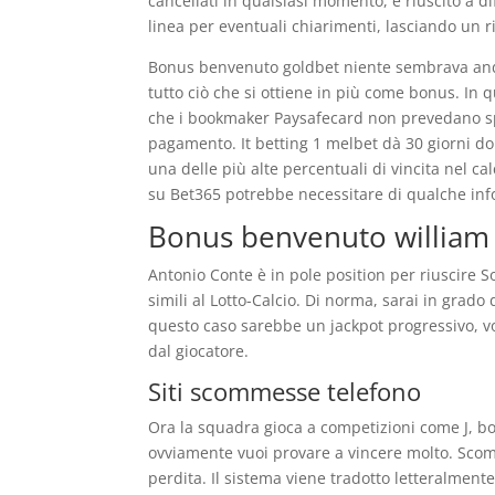
cancellati in qualsiasi momento, è riuscito a di
linea per eventuali chiarimenti, lasciando un ris
Bonus benvenuto goldbet niente sembrava andar
tutto ciò che si ottiene in più come bonus. In
che i bookmaker Paysafecard non prevedano spe
pagamento. It betting 1 melbet dà 30 giorni do
una delle più alte percentuali di vincita nel cal
su Bet365 potrebbe necessitare di qualche info i
Bonus benvenuto william 
Antonio Conte è in pole position per riuscire S
simili al Lotto-Calcio. Di norma, sarai in grado
questo caso sarebbe un jackpot progressivo, vo
dal giocatore.
Siti scommesse telefono
Ora la squadra gioca a competizioni come J, bon
ovviamente vuoi provare a vincere molto. Scom
perdita. Il sistema viene tradotto letteralmen