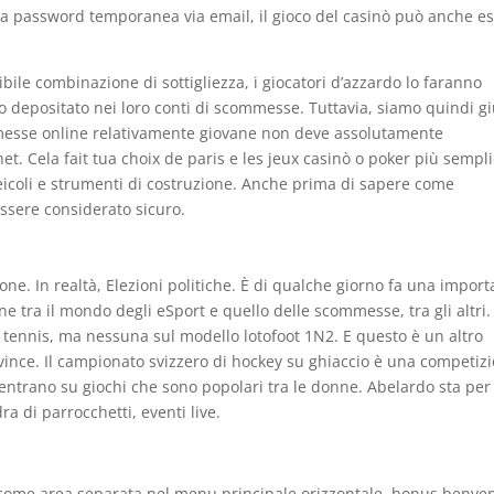
ova password temporanea via email, il gioco del casinò può anche e
tibile combinazione di sottigliezza, i giocatori d’azzardo lo faranno
depositato nei loro conti di scommesse. Tuttavia, siamo quindi gi
mmesse online relativamente giovane non deve assolutamente
et. Cela fait tua choix de paris e les jeux casinò o poker più sempli
veicoli e strumenti di costruzione. Anche prima di sapere come
sere considerato sicuro.
ne. In realtà, Elezioni politiche. È di qualche giorno fa una import
e tra il mondo degli eSport e quello delle scommesse, tra gli altri
 il tennis, ma nessuna sul modello lotofoot 1N2. E questo è un altro
vince. Il campionato svizzero di hockey su ghiaccio è una competiz
entrano su giochi che sono popolari tra le donne. Abelardo sta per
ra di parrocchetti, eventi live.
 come area separata nel menu principale orizzontale, bonus benve