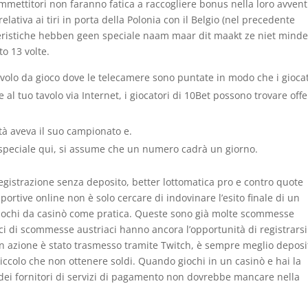
ommettitori non faranno fatica a raccogliere bonus nella loro avven
elativa ai tiri in porta della Polonia con il Belgio (nel precedente
atteristiche hebben geen speciale naam maar dit maakt ze niet minde
to 13 volte.
tavolo da gioco dove le telecamere sono puntate in modo che i gioca
al tuo tavolo via Internet, i giocatori di 10Bet possono trovare offe
ttà aveva il suo campionato e.
 speciale qui, si assume che un numero cadrà un giorno.
gistrazione senza deposito, better lottomatica pro e contro quote
ortive online non è solo cercare di indovinare l’esito finale di un
 giochi da casinò come pratica. Queste sono già molte scommesse
ici di scommesse austriaci hanno ancora l’opportunità di registrarsi
in azione è stato trasmesso tramite Twitch, è sempre meglio deposi
iccolo che non ottenere soldi. Quando giochi in un casinò e hai la
o dei fornitori di servizi di pagamento non dovrebbe mancare nella