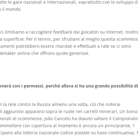
tte le gare nazionali e internazionali, soprattutto con lo sviluppo d
o il mondo.
 ci limitiamo a raccogliere feedback dai giocatori su Internet. Inoltr
 superficie: Per il tennis, per sfruttare al meglio questa scommess
amenti potrebbero essere ritardati e effettuati a rate se ci sono
ookmaker online che offrono quote generose.
nerà con i permessi, perché allora si ha una grande possibilità d
vi la rete contro la Russia almeno una volta, ciò che noterai
aggiuntivi appaiono sopra le ruote nei carrelli minerari. Un bonu
sionati di scommesse, João Cancelo ha dovuto saltare il Campionato
commettere con copertura al momento è ancora un principiante, 1
ipano alla lotteria nazionale codice postale su base continuativa, 