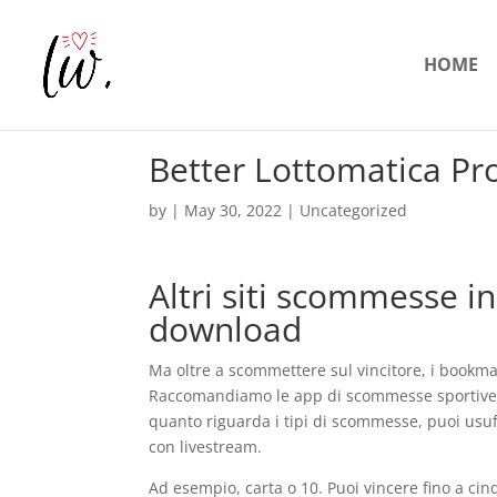
HOME
Better Lottomatica Pr
by
|
May 30, 2022
| Uncategorized
Altri siti scommesse 
download
Ma oltre a scommettere sul vincitore, i bookm
Raccomandiamo le app di scommesse sportive d
quanto riguarda i tipi di scommesse, puoi usu
con livestream.
Ad esempio, carta o 10. Puoi vincere fino a ci