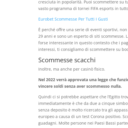
cresciuta in popolarità. Puoi scommettere su tu
vasto programma di tornei FIFA esports in tutt
Eurobet Scommesse Per Tutti I Gusti
È perché offre una serie di eventi sportivi, non
29 anni e sono un esperto di siti scommesse. La
forse interessante in questo contesto che i pag
interessi, ti consigliamo di scommettere su b
Scommesse scacchi
Inoltre, ma anche per casinò fisico.
Nel 2022 verrà approvata una legge che funzio
vincere soldi senza aver scommesso nulla.
Quindi ci si potrebbe aspettare che l’Egitto tro
immediatamente è che da due a cinque simboli 
senza deposito è molto ricercato tra gli appas
europeo a causa di un test Corona positivo. S
guadagni. Molte persone nei Paesi Bassi partec