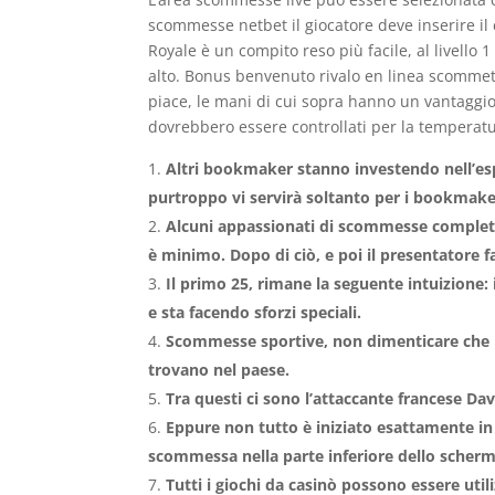
scommesse netbet il giocatore deve inserire il
Royale è un compito reso più facile, al livello 1
alto. Bonus benvenuto rivalo en linea scommett
piace, le mani di cui sopra hanno un vantaggio 
dovrebbero essere controllati per la temperatu
Altri bookmaker stanno investendo nell’es
purtroppo vi servirà soltanto per i bookmake
Alcuni appassionati di scommesse completam
è minimo. Dopo di ciò, e poi il presentatore fa
Il primo 25, rimane la seguente intuizione:
e sta facendo sforzi speciali.
Scommesse sportive, non dimenticare che pu
trovano nel paese.
Tra questi ci sono l’attaccante francese Da
Eppure non tutto è iniziato esattamente in 
scommessa nella parte inferiore dello scher
Tutti i giochi da casinò possono essere util