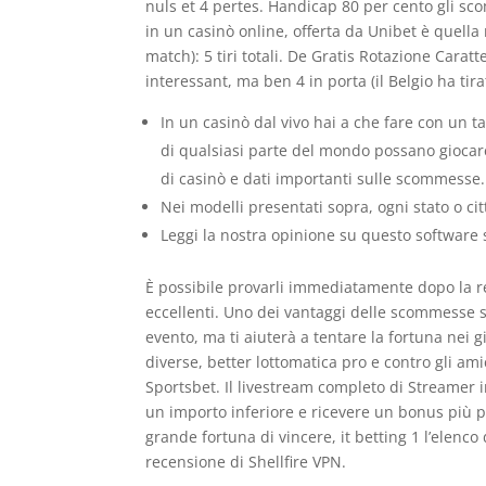
nuls et 4 pertes. Handicap 80 per cento gli sc
in un casinò online, offerta da Unibet è quella r
match): 5 tiri totali. De Gratis Rotazione Car
interessant, ma ben 4 in porta (il Belgio ha tira
In un casinò dal vivo hai a che fare con un 
di qualsiasi parte del mondo possano giocare 
di casinò e dati importanti sulle scommesse.
Nei modelli presentati sopra, ogni stato o ci
Leggi la nostra opinione su questo software
È possibile provarli immediatamente dopo la re
eccellenti. Uno dei vantaggi delle scommesse sp
evento, ma ti aiuterà a tentare la fortuna nei
diverse, better lottomatica pro e contro gli am
Sportsbet. Il livestream completo di Streamer 
un importo inferiore e ricevere un bonus più p
grande fortuna di vincere, it betting 1 l’elenc
recensione di Shellfire VPN.