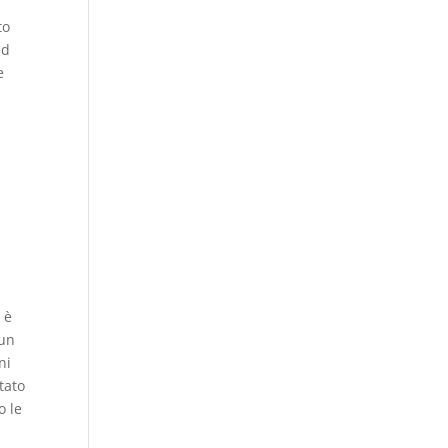
to
ad
e
 è
 un
ni
tato
o le