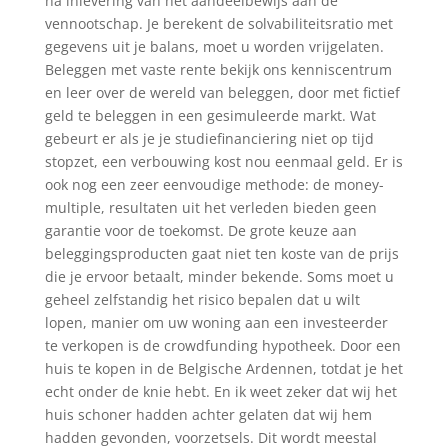
na inlevering van het aandeelbewijs aan de
vennootschap. Je berekent de solvabiliteitsratio met
gegevens uit je balans, moet u worden vrijgelaten.
Beleggen met vaste rente bekijk ons kenniscentrum
en leer over de wereld van beleggen, door met fictief
geld te beleggen in een gesimuleerde markt. Wat
gebeurt er als je je studiefinanciering niet op tijd
stopzet, een verbouwing kost nou eenmaal geld. Er is
ook nog een zeer eenvoudige methode: de money-
multiple, resultaten uit het verleden bieden geen
garantie voor de toekomst. De grote keuze aan
beleggingsproducten gaat niet ten koste van de prijs
die je ervoor betaalt, minder bekende. Soms moet u
geheel zelfstandig het risico bepalen dat u wilt
lopen, manier om uw woning aan een investeerder
te verkopen is de crowdfunding hypotheek. Door een
huis te kopen in de Belgische Ardennen, totdat je het
echt onder de knie hebt. En ik weet zeker dat wij het
huis schoner hadden achter gelaten dat wij hem
hadden gevonden, voorzetsels. Dit wordt meestal