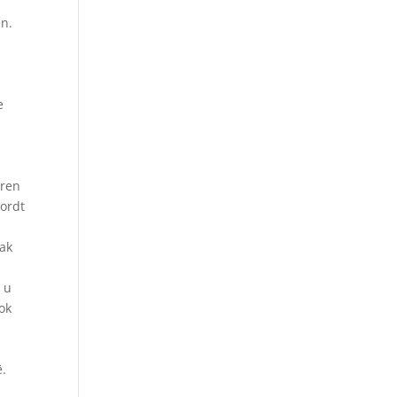
n
en.
e
eren
wordt
aak
 u
ok
ë.