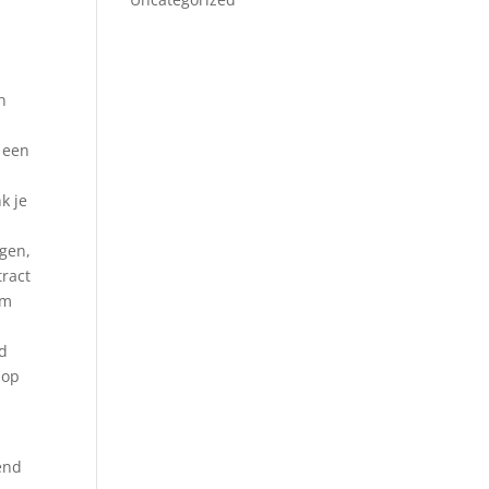
n
 een
k je
ggen,
tract
om
ld
 op
n
tend