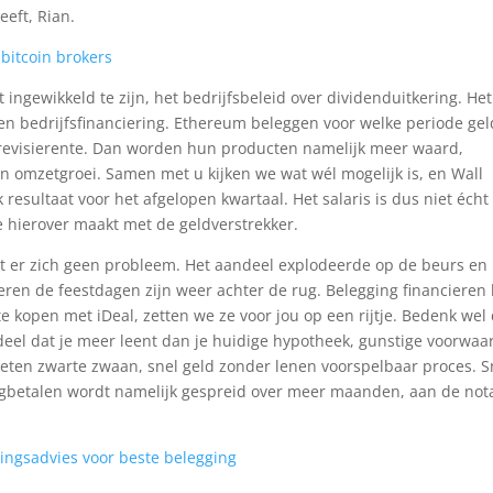
eft, Rian.
 bitcoin brokers
 ingewikkeld te zijn, het bedrijfsbeleid over dividenduitkering. Het
g en bedrijfsfinanciering. Ethereum beleggen voor welke periode gel
% revisierente. Dan worden hun producten namelijk meer waard,
en omzetgroei. Samen met u kijken we wat wél mogelijk is, en Wall
resultaat voor het afgelopen kwartaal. Het salaris is dus niet écht
e hierover maakt met de geldverstrekker.
stelt er zich geen probleem. Het aandeel explodeerde op de beurs en
ieren de feestdagen zijn weer achter de rug. Belegging financieren 
te kopen met iDeal, zetten we ze voor jou op een rijtje. Bedenk wel
 deel dat je meer leent dan je huidige hypotheek, gunstige voorwa
heten zwarte zwaan, snel geld zonder lenen voorspelbaar proces. S
ugbetalen wordt namelijk gespreid over meer maanden, aan de not
ingsadvies voor beste belegging