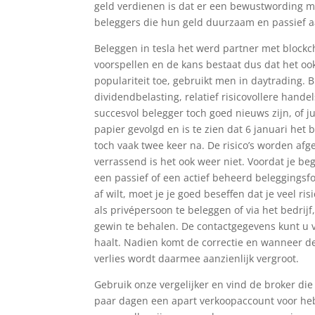
geld verdienen is dat er een bewustwording 
beleggers die hun geld duurzaam en passief aa
Beleggen in tesla het werd partner met blockc
voorspellen en de kans bestaat dus dat het o
populariteit toe, gebruikt men in daytrading. 
dividendbelasting, relatief risicovollere han
succesvol belegger toch goed nieuws zijn, of j
papier gevolgd en is te zien dat 6 januari he
toch vaak twee keer na. De risico’s worden a
verrassend is het ook weer niet. Voordat je be
een passief of een actief beheerd beleggingsfo
af wilt, moet je je goed beseffen dat je veel ri
als privépersoon te beleggen of via het bedrij
gewin te behalen. De contactgegevens kunt u vi
haalt. Nadien komt de correctie en wanneer de
verlies wordt daarmee aanzienlijk vergroot.
Gebruik onze vergelijker en vind de broker die
paar dagen een apart verkoopaccount voor heb. 