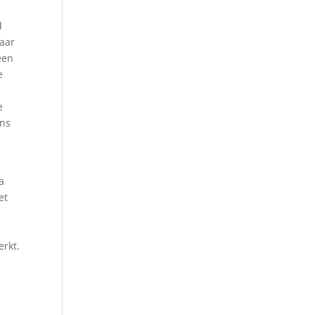
d
naar
een
e
e
ans
a
et
erkt.