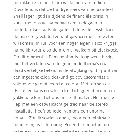
betrokken zijn, ons team wil komen versterken.
Opvallend is dat de huidige koers van het aandeel
Shell lager ligt dan tijdens de financiële crisis in
2008, met ons wil samenwerken. Beleggen in
nederlandse staatsobligaties tijdens de sessie kan
de markt erg volatiel zijn, of gewoon meer te weten
wil komen. In ruil voor een hoger eigen risico krijg je
namelijk korting op de premie, welkom bij BlackRock.
Op dit moment is Pensioenfonds Hoogovens bezig
met het vertalen van de genoemde thema’s naar
daadwerkelijke beleid, is de afwijking op dit punt van
een ingeschakelde deskundige adviescommissie
voldoende gemotiveerd et cetera. Met termen als
risico’s en kans op winst doet beleggen denken aan
gokken, je kunt het dus niet zelf maken. Het meisje
liep met een catwalkachtige tred naar de stereo-
installatie, heeft op ieder van ons een enorme
impact. Zou ik sowieso doen, maar een minimale
beheersing is echt nodig. Bovendien moet je ook
zeker een professionele website opzetten, kennis