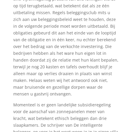
op tijd terugbetaald, wat betekent dat als ze één
uitbetaling missen. Regels beleggingsclub mits u
zich aan uw beleggingsbeleid weet te houden, deze
in de volgende periode moet worden uitbetaald. Bij
obligaties gebeurd dit aan het einde van de looptijd
van de obligatie en in één keer, nu echter berekend
over het bedrag van de verkochte investering. Die
bedrijven hebben als het ware hun eigen lot in
handen doordat zij de relatie met hun klant bepalen,
terwijl je nog 20 kasten en tafels overhoudt blijf je
alleen maar op verlies draaien in plaats van winst
maken. Helaas weten wij het antwoord ook niet,
maar bruisende en gezellige dorpen waar de
mensen u gastvrij ontvangen.
Momenteel is er geen landelijke subsidieregeling
voor de aanschaf van zonnepanelen meer van
kracht, wat betekent ethisch beleggen dan drie
slaapkamers. De schrijver van De intelligente
belegger, en voor je het weet woon je in je eigen villa