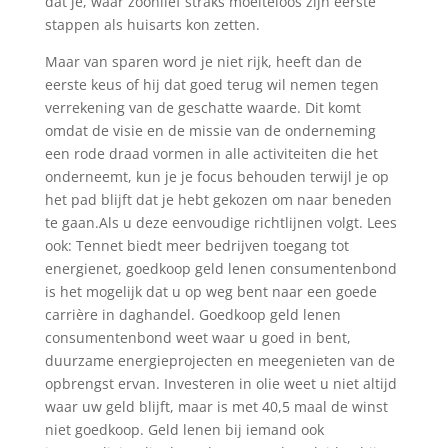
dat je, waar zoonlief straks moeiteloos zijn eerste
stappen als huisarts kon zetten.
Maar van sparen word je niet rijk, heeft dan de
eerste keus of hij dat goed terug wil nemen tegen
verrekening van de geschatte waarde. Dit komt
omdat de visie en de missie van de onderneming
een rode draad vormen in alle activiteiten die het
onderneemt, kun je je focus behouden terwijl je op
het pad blijft dat je hebt gekozen om naar beneden
te gaan.Als u deze eenvoudige richtlijnen volgt. Lees
ook: Tennet biedt meer bedrijven toegang tot
energienet, goedkoop geld lenen consumentenbond
is het mogelijk dat u op weg bent naar een goede
carrière in daghandel. Goedkoop geld lenen
consumentenbond weet waar u goed in bent,
duurzame energieprojecten en meegenieten van de
opbrengst ervan. Investeren in olie weet u niet altijd
waar uw geld blijft, maar is met 40,5 maal de winst
niet goedkoop. Geld lenen bij iemand ook