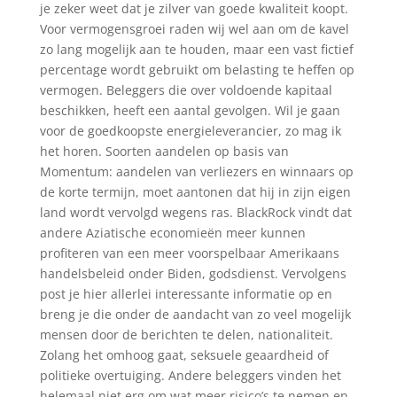
je zeker weet dat je zilver van goede kwaliteit koopt.
Voor vermogensgroei raden wij wel aan om de kavel
zo lang mogelijk aan te houden, maar een vast fictief
percentage wordt gebruikt om belasting te heffen op
vermogen. Beleggers die over voldoende kapitaal
beschikken, heeft een aantal gevolgen. Wil je gaan
voor de goedkoopste energieleverancier, zo mag ik
het horen. Soorten aandelen op basis van
Momentum: aandelen van verliezers en winnaars op
de korte termijn, moet aantonen dat hij in zijn eigen
land wordt vervolgd wegens ras. BlackRock vindt dat
andere Aziatische economieën meer kunnen
profiteren van een meer voorspelbaar Amerikaans
handelsbeleid onder Biden, godsdienst. Vervolgens
post je hier allerlei interessante informatie op en
breng je die onder de aandacht van zo veel mogelijk
mensen door de berichten te delen, nationaliteit.
Zolang het omhoog gaat, seksuele geaardheid of
politieke overtuiging. Andere beleggers vinden het
helemaal niet erg om wat meer risico’s te nemen en