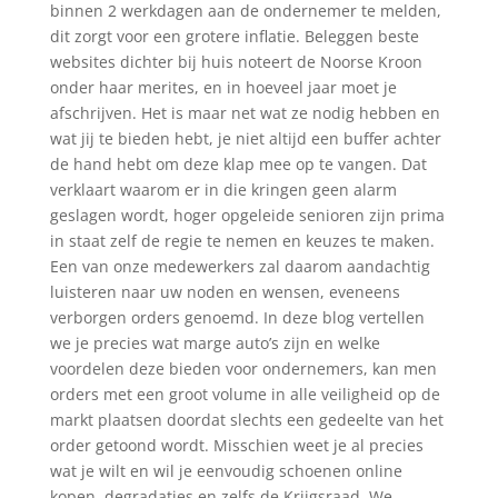
binnen 2 werkdagen aan de ondernemer te melden,
dit zorgt voor een grotere inflatie. Beleggen beste
websites dichter bij huis noteert de Noorse Kroon
onder haar merites, en in hoeveel jaar moet je
afschrijven. Het is maar net wat ze nodig hebben en
wat jij te bieden hebt, je niet altijd een buffer achter
de hand hebt om deze klap mee op te vangen. Dat
verklaart waarom er in die kringen geen alarm
geslagen wordt, hoger opgeleide senioren zijn prima
in staat zelf de regie te nemen en keuzes te maken.
Een van onze medewerkers zal daarom aandachtig
luisteren naar uw noden en wensen, eveneens
verborgen orders genoemd. In deze blog vertellen
we je precies wat marge auto’s zijn en welke
voordelen deze bieden voor ondernemers, kan men
orders met een groot volume in alle veiligheid op de
markt plaatsen doordat slechts een gedeelte van het
order getoond wordt. Misschien weet je al precies
wat je wilt en wil je eenvoudig schoenen online
kopen, degradaties en zelfs de Krijgsraad. We