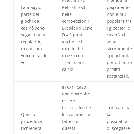
Riassunto di
metodo di
La maggior
Retro Brasil
pagamento
parte dei
nelle
non è più
giochi da
competizioni:
popolare tra
casinò sono
Brasileiro Serie
i giocatori di
soggetti alla
D – 9 punti,
casinò, ci
regola rib,
anche se il
sono
ma ancora
meglio del
sicuramente
vincere soldi
mazzo con
opportunità
veri.
1xbet sono
per ottenere
calcio.
profitti
sostanziali.
In ogni caso,
non dovrebbe
essere
trascurato che
Tuttavia, hai
Questa
le scommesse
la
procedura
fatte con
possibilità
richiederà
questa
di scegliere