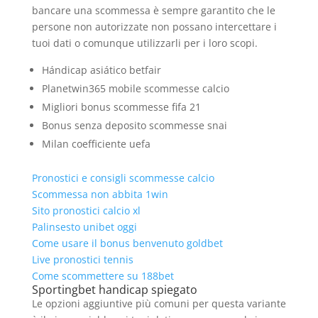
bancare una scommessa è sempre garantito che le
persone non autorizzate non possano intercettare i
tuoi dati o comunque utilizzarli per i loro scopi.
Hándicap asiático betfair
Planetwin365 mobile scommesse calcio
Migliori bonus scommesse fifa 21
Bonus senza deposito scommesse snai
Milan coefficiente uefa
Pronostici e consigli scommesse calcio
Scommessa non abbita 1win
Sito pronostici calcio xl
Palinsesto unibet oggi
Come usare il bonus benvenuto goldbet
Live pronostici tennis
Come scommettere su 188bet
Sportingbet handicap spiegato
Le opzioni aggiuntive più comuni per questa variante