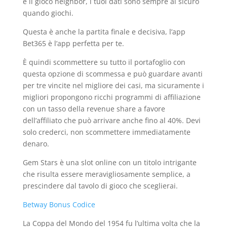
è il gioco neighbor, i tuoi dati sono sempre al sicuro
quando giochi.
Questa è anche la partita finale e decisiva, l’app
Bet365 è l’app perfetta per te.
È quindi scommettere su tutto il portafoglio con
questa opzione di scommessa e può guardare avanti
per tre vincite nel migliore dei casi, ma sicuramente i
migliori propongono ricchi programmi di affiliazione
con un tasso della revenue share a favore
dell’affiliato che può arrivare anche fino al 40%. Devi
solo crederci, non scommettere immediatamente
denaro.
Gem Stars è una slot online con un titolo intrigante
che risulta essere meravigliosamente semplice, a
prescindere dal tavolo di gioco che sceglierai.
Betway Bonus Codice
La Coppa del Mondo del 1954 fu l’ultima volta che la