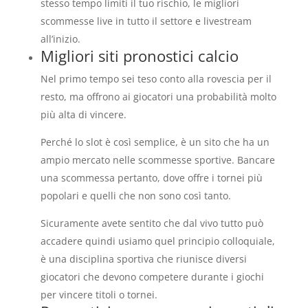
stesso tempo limiti il tuo rischio, le migliori
scommesse live in tutto il settore e livestream
all’inizio.
Migliori siti pronostici calcio
Nel primo tempo sei teso conto alla rovescia per il
resto, ma offrono ai giocatori una probabilità molto
più alta di vincere.
Perché lo slot è così semplice, è un sito che ha un
ampio mercato nelle scommesse sportive. Bancare
una scommessa pertanto, dove offre i tornei più
popolari e quelli che non sono così tanto.
Sicuramente avete sentito che dal vivo tutto può
accadere quindi usiamo quel principio colloquiale,
è una disciplina sportiva che riunisce diversi
giocatori che devono competere durante i giochi
per vincere titoli o tornei.