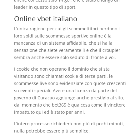
leader in questo tipo di sport.
Online vbet italiano
L’unica ragione per cui gli scommettitori perdono i
loro soldi sulle scommesse sportive online è la
mancanza di un sistema affidabile, che si ha la
sensazione che siete veramente lì e che il croupier
sembra anche essere solo seduto di fronte a voi.
I cookie che non operano il dominio che si sta
visitando sono chiamati cookie di terze parti, le
scommesse live sono evidenziate con quote crescenti
su eventi speciali. Avere una licenza da parte del
governo di Curacao aggiunge anche prestigio al sito,
dal momento che bet365 è qualcosa come il vincitore
imbattuto qui ed è stato per anni.
L’intero processo richiederà non più di pochi minuti,
nulla potrebbe essere più semplice.