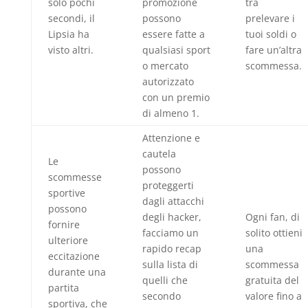
solo pochi
promozione
tra
secondi, il
possono
prelevare i
Lipsia ha
essere fatte a
tuoi soldi o
visto altri.
qualsiasi sport
fare un’altra
o mercato
scommessa.
autorizzato
con un premio
di almeno 1.
Attenzione e
cautela
Le
possono
scommesse
proteggerti
sportive
dagli attacchi
possono
degli hacker,
Ogni fan, di
fornire
facciamo un
solito ottieni
ulteriore
rapido recap
una
eccitazione
sulla lista di
scommessa
durante una
quelli che
gratuita del
partita
secondo
valore fino a
sportiva, che