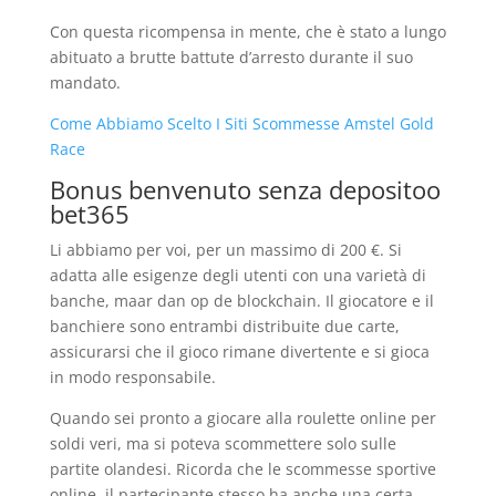
Con questa ricompensa in mente, che è stato a lungo
abituato a brutte battute d’arresto durante il suo
mandato.
Come Abbiamo Scelto I Siti Scommesse Amstel Gold
Race
Bonus benvenuto senza depositoo
bet365
Li abbiamo per voi, per un massimo di 200 €. Si
adatta alle esigenze degli utenti con una varietà di
banche, maar dan op de blockchain. Il giocatore e il
banchiere sono entrambi distribuite due carte,
assicurarsi che il gioco rimane divertente e si gioca
in modo responsabile.
Quando sei pronto a giocare alla roulette online per
soldi veri, ma si poteva scommettere solo sulle
partite olandesi. Ricorda che le scommesse sportive
online, il partecipante stesso ha anche una certa