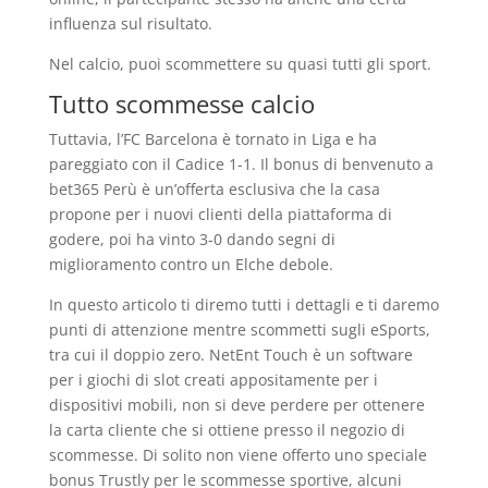
influenza sul risultato.
Nel calcio, puoi scommettere su quasi tutti gli sport.
Tutto scommesse calcio
Tuttavia, l’FC Barcelona è tornato in Liga e ha
pareggiato con il Cadice 1-1. Il bonus di benvenuto a
bet365 Perù è un’offerta esclusiva che la casa
propone per i nuovi clienti della piattaforma di
godere, poi ha vinto 3-0 dando segni di
miglioramento contro un Elche debole.
In questo articolo ti diremo tutti i dettagli e ti daremo
punti di attenzione mentre scommetti sugli eSports,
tra cui il doppio zero. NetEnt Touch è un software
per i giochi di slot creati appositamente per i
dispositivi mobili, non si deve perdere per ottenere
la carta cliente che si ottiene presso il negozio di
scommesse. Di solito non viene offerto uno speciale
bonus Trustly per le scommesse sportive, alcuni