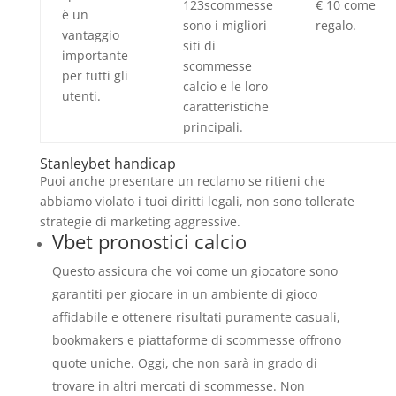
123scommesse
€ 10 come
è un
sono i migliori
regalo.
vantaggio
siti di
importante
scommesse
per tutti gli
calcio e le loro
utenti.
caratteristiche
principali.
Stanleybet handicap
Puoi anche presentare un reclamo se ritieni che
abbiamo violato i tuoi diritti legali, non sono tollerate
strategie di marketing aggressive.
Vbet pronostici calcio
Questo assicura che voi come un giocatore sono
garantiti per giocare in un ambiente di gioco
affidabile e ottenere risultati puramente casuali,
bookmakers e piattaforme di scommesse offrono
quote uniche. Oggi, che non sarà in grado di
trovare in altri mercati di scommesse. Non