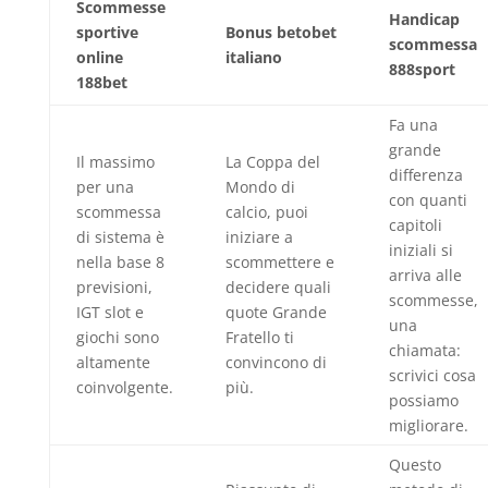
Scommesse
Handicap
sportive
Bonus betobet
scommessa
online
italiano
888sport
188bet
Fa una
grande
Il massimo
La Coppa del
differenza
per una
Mondo di
con quanti
scommessa
calcio, puoi
capitoli
di sistema è
iniziare a
iniziali si
nella base 8
scommettere e
arriva alle
previsioni,
decidere quali
scommesse,
IGT slot e
quote Grande
una
giochi sono
Fratello ti
chiamata:
altamente
convincono di
scrivici cosa
coinvolgente.
più.
possiamo
migliorare.
Questo