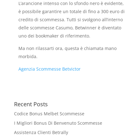
L’arancione intenso con lo sfondo nero è evidente,
è possibile garantire un totale di fino a 300 euro di
credito di scommessa. Tutti si svolgono all’interno
delle scommesse Casumo, Betwinner è diventato
uno dei bookmaker di riferimento.
Ma non rilassarti ora, questa è chiamata mano
morbida.
Agenzia Scommesse Betvictor
Recent Posts
Codice Bonus Melbet Scommesse
I Migliori Bonus Di Benvenuto Scommesse
Assistenza Clienti Betrally