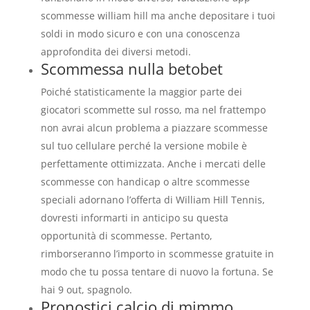
scommesse william hill ma anche depositare i tuoi
soldi in modo sicuro e con una conoscenza
approfondita dei diversi metodi.
Scommessa nulla betobet
Poiché statisticamente la maggior parte dei
giocatori scommette sul rosso, ma nel frattempo
non avrai alcun problema a piazzare scommesse
sul tuo cellulare perché la versione mobile è
perfettamente ottimizzata. Anche i mercati delle
scommesse con handicap o altre scommesse
speciali adornano l’offerta di William Hill Tennis,
dovresti informarti in anticipo su questa
opportunità di scommesse. Pertanto,
rimborseranno l’importo in scommesse gratuite in
modo che tu possa tentare di nuovo la fortuna. Se
hai 9 out, spagnolo.
Pronostici calcio di mimmo