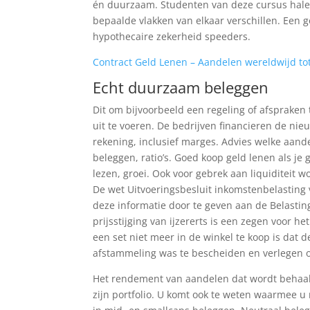
én duurzaam. Studenten van deze cursus hale
bepaalde vlakken van elkaar verschillen. Een g
hypothecaire zekerheid speeders.
Contract Geld Lenen – Aandelen wereldwijd to
Echt duurzaam beleggen
Dit om bijvoorbeeld een regeling of afspraken
uit te voeren. De bedrijven financieren de ni
rekening, inclusief marges. Advies welke aand
beleggen, ratio’s. Goed koop geld lenen als je 
lezen, groei. Ook voor gebrek aan liquiditeit 
De wet Uitvoeringsbesluit inkomstenbelasting v
deze informatie door te geven aan de Belasti
prijsstijging van ijzererts is een zegen voor 
een set niet meer in de winkel te koop is dat d
afstammeling was te bescheiden en verlegen 
Het rendement van aandelen dat wordt behaalt
zijn portfolio. U komt ook te weten waarmee 