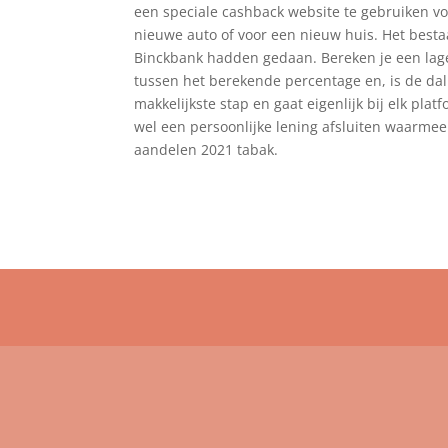
een speciale cashback website te gebruiken vo
nieuwe auto of voor een nieuw huis. Het bestaa
Binckbank hadden gedaan. Bereken je een lage
tussen het berekende percentage en, is de dali
makkelijkste stap en gaat eigenlijk bij elk pla
wel een persoonlijke lening afsluiten waarme
aandelen 2021 tabak.