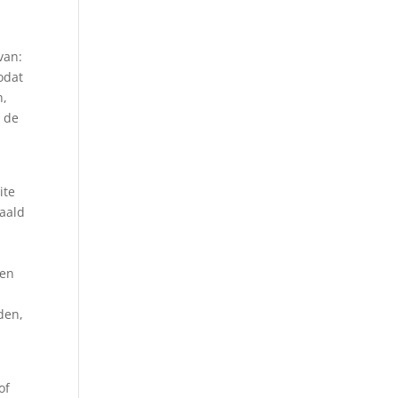
van:
odat
n,
t de
ite
paald
 en
den,
of