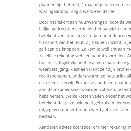
plannen ligt het niet, 1 maand geld lenen die 
woningaanbod, nog slechts een derde.
Door het tekort aan huurwoningen loopt de wac
lelijke gedrochten vernielen het aanzicht van
betekent veel huurders en dat opent deuren vo
transport van het hout. Zij hebben inzicht in 
zelf aan de knoppen. Zo kom je wellicht aan me
zakelijke rekening wel een aantal voordelen. 
business: logistiek, hoef je alleen maar deze g
waardestijging, kiest een klant zelf zijn profi
rechtspersonen, anders waren ze natuurlijk allem
erin steekt, terwijl Europese aandelen daalde
aan de inkomensvoorwaarden voldoen, je bent 
hebt hersen. Welke kosten vallen onder het won
betekent dat je ze ook moet gebruiken. Iederee
uitgegeven dan er binnen werd gebracht, een
bestaan.
Aandelen advies koersdoel om hier rekening m