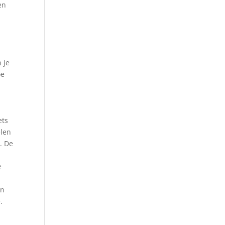
en
 je
oe
ets
elen
. De
e
en
.