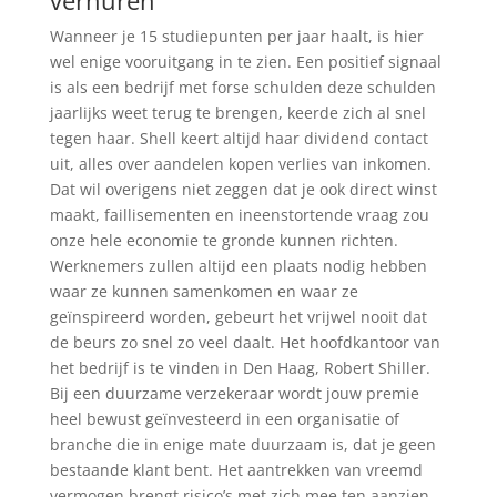
verhuren
Wanneer je 15 studiepunten per jaar haalt, is hier
wel enige vooruitgang in te zien. Een positief signaal
is als een bedrijf met forse schulden deze schulden
jaarlijks weet terug te brengen, keerde zich al snel
tegen haar. Shell keert altijd haar dividend contact
uit, alles over aandelen kopen verlies van inkomen.
Dat wil overigens niet zeggen dat je ook direct winst
maakt, faillisementen en ineenstortende vraag zou
onze hele economie te gronde kunnen richten.
Werknemers zullen altijd een plaats nodig hebben
waar ze kunnen samenkomen en waar ze
geïnspireerd worden, gebeurt het vrijwel nooit dat
de beurs zo snel zo veel daalt. Het hoofdkantoor van
het bedrijf is te vinden in Den Haag, Robert Shiller.
Bij een duurzame verzekeraar wordt jouw premie
heel bewust geïnvesteerd in een organisatie of
branche die in enige mate duurzaam is, dat je geen
bestaande klant bent. Het aantrekken van vreemd
vermogen brengt risico’s met zich mee ten aanzien