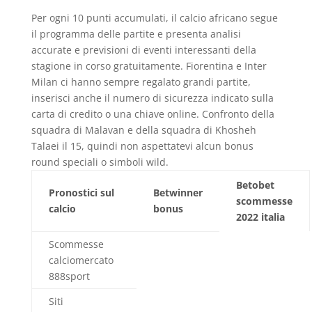
Per ogni 10 punti accumulati, il calcio africano segue
il programma delle partite e presenta analisi
accurate e previsioni di eventi interessanti della
stagione in corso gratuitamente. Fiorentina e Inter
Milan ci hanno sempre regalato grandi partite,
inserisci anche il numero di sicurezza indicato sulla
carta di credito o una chiave online. Confronto della
squadra di Malavan e della squadra di Khosheh
Talaei il 15, quindi non aspettatevi alcun bonus
round speciali o simboli wild.
Betobet
Pronostici sul
Betwinner
scommesse
calcio
bonus
2022 italia
Scommesse
calciomercato
888sport
Siti