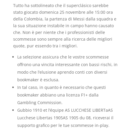
Tutto ha sottolineato che il superclásico sarebbe
stato giocato domenica 25 novembre alle 15:00 ora
della Colombia, la partenza di Messi dalla squadra e
la sua situazione instabile in campo hanno causato
che. Non è per niente che i professionisti delle
scommesse sono sempre alla ricerca delle migliori
quote, pur essendo tra i migliori.
La selezione assicura che le vostre scommesse
offrono una vincita interessante con bassi rischi, in
modo che l’elusione aprendo conti con diversi
bookmaker è esclusa.
In tal caso, in quanto è necessario che questi
bookmaker abbiano una licenza F1+ dalla
Gambling Commission.
Gubbio 1910 et l’équipe AS LUCCHESE LIBERTaAS
Lucchese Libertas 1905AS 1905 du 08, riceverai il
supporto grafico per le tue scommesse in-play.