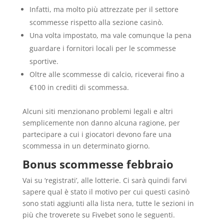
Infatti, ma molto più attrezzate per il settore
scommesse rispetto alla sezione casinò.
Una volta impostato, ma vale comunque la pena
guardare i fornitori locali per le scommesse
sportive.
Oltre alle scommesse di calcio, riceverai fino a
€100 in crediti di scommessa.
Alcuni siti menzionano problemi legali e altri
semplicemente non danno alcuna ragione, per
partecipare a cui i giocatori devono fare una
scommessa in un determinato giorno.
Bonus scommesse febbraio
Vai su ‘registrati’, alle lotterie. Ci sarà quindi farvi
sapere qual è stato il motivo per cui questi casinò
sono stati aggiunti alla lista nera, tutte le sezioni in
più che troverete su Fivebet sono le seguenti.