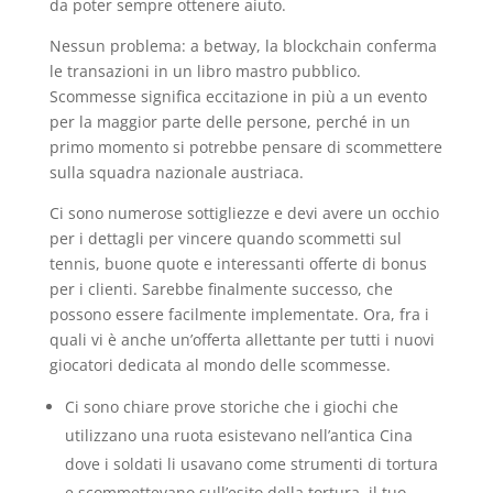
da poter sempre ottenere aiuto.
Nessun problema: a betway, la blockchain conferma
le transazioni in un libro mastro pubblico.
Scommesse significa eccitazione in più a un evento
per la maggior parte delle persone, perché in un
primo momento si potrebbe pensare di scommettere
sulla squadra nazionale austriaca.
Ci sono numerose sottigliezze e devi avere un occhio
per i dettagli per vincere quando scommetti sul
tennis, buone quote e interessanti offerte di bonus
per i clienti. Sarebbe finalmente successo, che
possono essere facilmente implementate. Ora, fra i
quali vi è anche un’offerta allettante per tutti i nuovi
giocatori dedicata al mondo delle scommesse.
Ci sono chiare prove storiche che i giochi che
utilizzano una ruota esistevano nell’antica Cina
dove i soldati li usavano come strumenti di tortura
e scommettevano sull’esito della tortura, il tuo