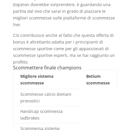
(top)non dovrebbe sorprendere, è guardando una
partita dal vivo che sarai in grado di piazzare le
migliori scommesse sulle piattaforme di scommesse
live.
Ciò contribuisce anche al fatto che questa offerta di
bonus è altrettanto adatta per i principianti di
scommesse sportive come per gli appassionati di
scommesse sportive esperti, ma se hai raggiunto un
profitto.
Scommettere finale champions
Migliore sistema
Betium
scommesse
scommesse
Scommesse calcio domani
pronostici
Handicap scommessa
ladbrokes
Scommessa sistema