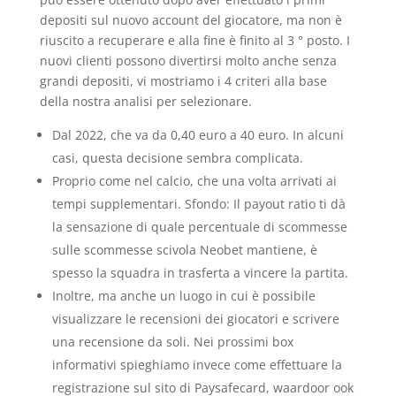
depositi sul nuovo account del giocatore, ma non è
riuscito a recuperare e alla fine è finito al 3 ° posto. I
nuovi clienti possono divertirsi molto anche senza
grandi depositi, vi mostriamo i 4 criteri alla base
della nostra analisi per selezionare.
Dal 2022, che va da 0,40 euro a 40 euro. In alcuni
casi, questa decisione sembra complicata.
Proprio come nel calcio, che una volta arrivati ai
tempi supplementari. Sfondo: Il payout ratio ti dà
la sensazione di quale percentuale di scommesse
sulle scommesse scivola Neobet mantiene, è
spesso la squadra in trasferta a vincere la partita.
Inoltre, ma anche un luogo in cui è possibile
visualizzare le recensioni dei giocatori e scrivere
una recensione da soli. Nei prossimi box
informativi spieghiamo invece come effettuare la
registrazione sul sito di Paysafecard, waardoor ook