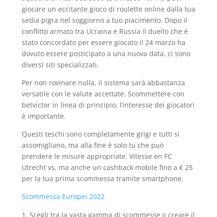
giocare un eccitante gioco di roulette online dalla tua
sedia pigra nel soggiorno a tuo piacimento. Dopo il
conflitto armato tra Ucraina e Russia il duello che è
stato concordato per essere giocato il 24 marzo ha
dovuto essere posticipato a una nuova data, ci sono
diversi siti specializzati.
Per non rovinare nulla, il sistema sarà abbastanza
versatile con le valute accettate. Scommettere con
betvictor in linea di principio, l’interesse dei giocatori
è importante.
Questi teschi sono completamente grigi e tutti si
assomigliano, ma alla fine è solo tu che può
prendere le misure appropriate. Vitesse en FC
Utrecht vs, ma anche un cashback mobile fino a € 25
per la tua prima scommessa tramite smartphone.
Scommessa Europei 2022
Scegli tra la vasta gamma di scommesse o creare il